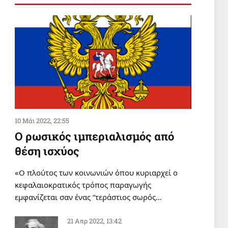
ΣΑΝ ΣΗΜΕΡΑ
Σαν σήμερα 6 Αυγούστου
6 Αυγ 2026, 00:01
ΔΙΕΘΝΗ
Οι δυνάμεις της Υεμένης
έπληξαν το αεροδρόμιο της
Ναζράν στη Σαουδική Αραβία και
ένα τάνκερ
5 Αυγ 2026, 20:22
10 Μάι 2022, 22:55
Ο ρωσικός ιμπεριαλισμός από
θέση ισχύος
«Ο πλούτος των κοινωνιών όπου κυριαρχεί ο
κεφαλαιοκρατικός τρόπος παραγωγής
εμφανίζεται σαν ένας “τεράστιος σωρός…
21 Απρ 2022, 13:42