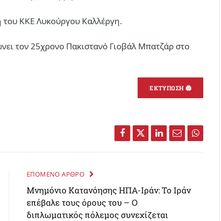
ή του ΚΚΕ Λυκούργου Καλλέργη.
ώνει τον 25χρονο Πακιστανό Γιοβάλ Μπατζάρ στο
ΕΚΤΥΠΩΣΗ 🖨
Facebook
Twitter
LinkedIn
Email
Whats
ΕΠΟΜΕΝΟ ΑΡΘΡΟ
Μνημόνιο Κατανόησης ΗΠΑ-Ιράν: Το Ιράν
επέβαλε τους όρους του – Ο
διπλωματικός πόλεμος συνεχίζεται