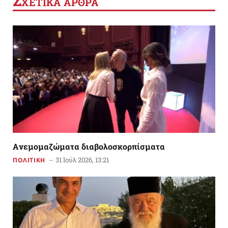
Σ
ΧΕΤΙΚΑ ΑΡΘΡΑ
Aνεμομαζώματα διαβολοσκορπίσματα
31 Ιούλ 2026, 13:21
ΠΟΛΙΤΙΚΗ