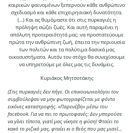
καιρικών φαινομένων ξεπερνούν κάθε ανθρώπινο
σχεδιασμό και κάθε επιχειρησιακή δυνατότητα.
(…)
Και ας θυμόμαστε ότι στις πυρκαγιές η
πρόληψη σώζει ζωές. Και αυτή παραμένει η
απόλυτη προτεραιότητά μας: να προστατεύουμε
πρώτα την ανθρώπινη ζωή, έπειτα την περιουσία
των πολιτών και τα πολύτιμα δασικά μας
οικοσυστήματα. Αυτόν τον στόχο θα συνεχίσουμε
να υπηρετούμε με όλες μας τις δυνάμεις.
Κυριάκος Μητσοτάκης
(Στις πυρκαγιές δεν πήγε. Οι επικοινωνιολόγοι τον
συμβούλεψαν να μην φωτογραφίζεται με φόντο
εικόνες καταστροφής. «Παρενέβη» μέσω του
facebook. Για να πει το πρωτοφανές: Δεν μπορούσε
να γίνει τίποτα, γιατί μας νίκησε η φύση! Φταίει το
κακό το ριζικό μας, φταίει κι ο θεός που μας μισεί…