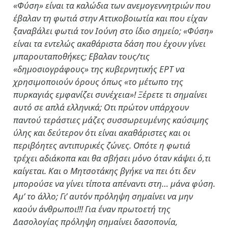
«Φύση» είναι τα καλώδια των ανεμογεννητριών που
έβαλαν τη φωτιά στην Αττικοβοιωτία και που είχαν
ξαναβάλει φωτιά τον Ιούνη στο ίδιο σημείο; «Φύση»
είναι τα εντελώς ακαθάριστα δάση που έχουν γίνει
μπαρουταποθήκες; Εβαλαν τους/τις
«δημοσιογράφους» της κυβερνητικής ΕΡΤ να
χρησιμοποιούν όρους όπως «το μέτωπο της
πυρκαγιάς εμφανίζει συνέχεια»! Ξέρετε τι σημαίνει
αυτό σε απλά ελληνικά; Οτι πρώτον υπάρχουν
παντού τεράστιες μάζες συσσωρευμένης καύσιμης
ύλης και δεύτερον ότι είναι ακαθάριστες και οι
περιβόητες αντιπυρικές ζώνες. Οπότε η φωτιά
τρέχει αδιάκοπα και θα σβήσει μόνο όταν κάψει ό,τι
καίγεται. Και ο Μητσοτάκης βγήκε να πει ότι δεν
μπορούσε να γίνει τίποτα απέναντι στη… μάνα φύση.
Αμ’ το άλλο; Γι’ αυτόν πρόληψη σημαίνει να μην
καούν άνθρωποι!!! Για έναν πρωτοετή της
Δασολογίας πρόληψη σημαίνει δασοπονία,