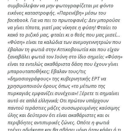
συμβούλεψαν να μην φωτογραφίζεται με φόντο
εικόνες καταστροφής. «Παρενέβη» μέσω του
facebook. Για να πει το πρωτοφανές: Δεν μπορούσε
να γίνει τίποτα, γιατί μας νίκησε η φύση! Φταίει το
κακό το ριζικό μας, φταίει κι ο θεός που μας μισεί…
«Φύση» είναι τα καλώδια των ανεμογεννητριών που
έβαλαν τη φωτιά στην Αττικοβοιωτία και που είχαν
ξαναβάλει φωτιά τον Ιούνη στο ίδιο σημείο; «Φύση»
είναι τα εντελώς ακαθάριστα δάση που έχουν γίνει
μπαρουταποθήκες; Εβαλαν τους/τις
«δημοσιογράφους» της κυβερνητικής ΕΡΤ να
χρησιμοποιούν όρους όπως «το μέτωπο της
πυρκαγιάς εμφανίζει συνέχεια»! Ξέρετε τι σημαίνει
αυτό σε απλά ελληνικά; Οτι πρώτον υπάρχουν
παντού τεράστιες μάζες συσσωρευμένης καύσιμης
ύλης και δεύτερον ότι είναι ακαθάριστες και οι
περιβόητες αντιπυρικές ζώνες. Οπότε η φωτιά
τρέχει αδιάκοπα και θα σβήσει μόνο όταν κάψει ό,τι