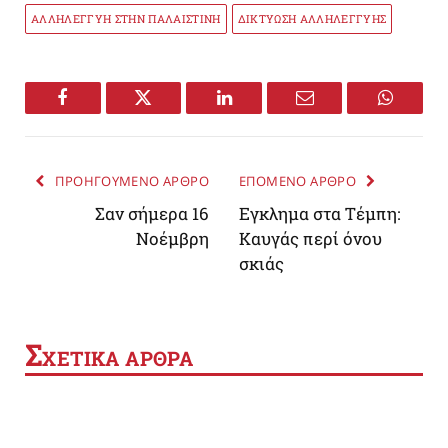
ΑΛΛΗΛΕΓΓΥΗ ΣΤΗΝ ΠΑΛΑΙΣΤΙΝΗ
ΔΙΚΤΥΩΣΗ ΑΛΛΗΛΕΓΓΥΗΣ
Facebook
Twitter
LinkedIn
Email
WhatsA
ΠΡΟΗΓΟΥΜΕΝΟ ΑΡΘΡΟ
ΕΠΟΜΕΝΟ ΑΡΘΡΟ
Σαν σήμερα 16
Εγκλημα στα Τέμπη:
Νοέμβρη
Καυγάς περί όνου
σκιάς
Σ
ΧΕΤΙΚΑ ΑΡΘΡΑ