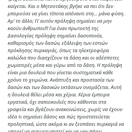
καίγεται. Και ο Μητσοτάκης βγήκε να πει ότι δεν
μπορούσε να γίνει τίποτα απέναντι στη… μάνα φύση.
Αμ’ το άλλο; Γι’ αυτόν πρόληψη σημαίνει να μην
καούν άνθρωποι!!! Για έναν πρωτοετή της
Δασολογίας πρόληψη σημαίνει δασοπονία,
καθαρισμός των δασών, εξάλειψη των εστιών
πρόκλησης πυρκαγιάς, όπως τα ηλεκτροφόρα
καλώδια που διασχίζουν τα δάση και οι αδέσποτες
χωματερές μέσα και γύρω από τα δάση. Η πρόληψη
είναι μια δουλειά που γίνεται συστηματικά κάθε
χρόνο το χειμώνα. Ανάπτυξη και προστασία των
δασών και των δασικών εκτάσεων ονομάζεται. Αυτή
η δουλειά θέλει μέσα και χέρια. Χέρια έμπειρα
εργατικά, όχι σαπιοκοιλιές που κάθονται στα
γραφεία και βγάζουν ανακοινώσεις, χωρίς να έχουν
ιδέα τι σημαίνει δάσος και πώς προστατεύεται
προληπτικά, ώστε ακόμα κι αν ξεσπάσει πυρκαγιά να
μπορεί να αντιμετωπιστεί και να μην πάρει