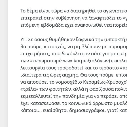
Το θέμα είναι τώρα να διατηρηθεί το αγωνιστι
επιτραπεί στην κυβέρνηση να ξαναφτιάξει το «
επόμενη εβδομάδα έχει ανακοινωθεί νέα πορεία
ΥΓ. Σε όσους θυμήθηκαν ξαφνικά την (υπαρκτή
θα πούμε, καταρχάς, να μη βλέπουν με παραμορ
επιχειρήσεις, που δεν έκλεισαν ούτε για μια μέ
των «ενσωματωμένων» λοιμωξιολόγων) εκκολαπ
λειτουργία τους τροφοδοτεί και το τεράστιο 
ιδιαίτερα τις ώρες αιχμής. Θα τους πούμε, επ
να αποσύρει το νομοσχέδιο Κεραμέως-Χρυσοχοΐδ
«τρέλα» των φοιτητών, αλλά η φασίζουσα πολι
εκμεταλλευτεί την πανδημία για να περάσει απ
έχει κατασκευάσει το κοινωνικά άρρωστο μυαλ
κάποιοι… ευαίσθητοι δημοσιογράφοι, γιατί κα