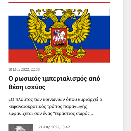
ΣΑΝ ΣΗΜΕΡΑ
Σαν σήμερα 6 Αυγούστου
6 Αυγ 2026, 00:01
ΔΙΕΘΝΗ
Οι δυνάμεις της Υεμένης
App
έπληξαν το αεροδρόμιο της
Ναζράν στη Σαουδική Αραβία και
ένα τάνκερ
5 Αυγ 2026, 20:22
10 Μάι 2022, 22:55
Ο ρωσικός ιμπεριαλισμός από
θέση ισχύος
«Ο πλούτος των κοινωνιών όπου κυριαρχεί ο
κεφαλαιοκρατικός τρόπος παραγωγής
εμφανίζεται σαν ένας “τεράστιος σωρός…
21 Απρ 2022, 13:42