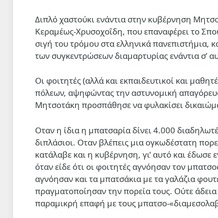
Διπλό χαστούκι ενάντια στην κυβέρνηση Μητσο
Κεραμέως-Χρυσοχοΐδη, που επαναφέρει το Σπου
σιγή του τρόμου στα ελληνικά πανεπιστήμια, κ
των συγκεντρώσεων διαμαρτυρίας ενάντια σ’ α
Οι φοιτητές (αλλά και εκπαιδευτικοί και μαθη
πόλεων, αψηφώντας την αστυνομική απαγόρευσ
Μητσοτάκη προσπάθησε να φυλακίσει δικαιώματ
Οταν η ίδια η μπατσαρία δίνει 4.000 διαδηλωτ
διπλάσιοι. Οταν βλέπεις μια ογκωδέστατη πορεί
κατάλαβε και η κυβέρνηση, γι’ αυτό και έδωσε
όταν είδε ότι οι φοιτητές αγνόησαν τον μπατσ
αγνόησαν και τα μπατσάκια με τα γαλάζια φουτ
πραγματοποίησαν την πορεία τους. Ούτε άδεια 
παραμικρή επαφή με τους μπατσο-«διαμεσολαβη