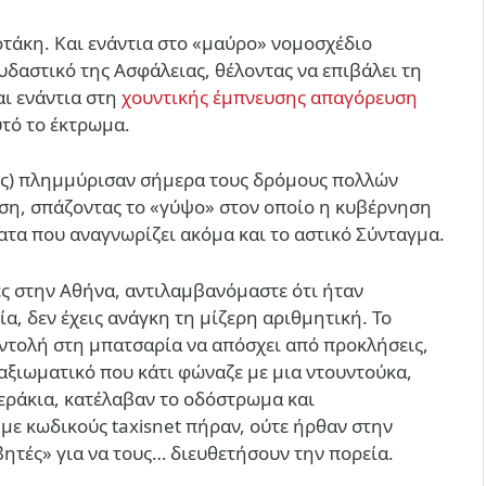
τάκη. Και ενάντια στο «μαύρο» νομοσχέδιο
δαστικό της Ασφάλειας, θέλοντας να επιβάλει τη
αι ενάντια στη
χουντικής έμπνευσης απαγόρευση
υτό το έκτρωμα.
τές) πλημμύρισαν σήμερα τους δρόμους πολλών
η, σπάζοντας το «γύψο» στον οποίο η κυβέρνηση
α που αναγνωρίζει ακόμα και το αστικό Σύνταγμα.
ές στην Αθήνα, αντιλαμβανόμαστε ότι ήταν
α, δεν έχεις ανάγκη τη μίζερη αριθμητική. Το
 εντολή στη μπατσαρία να απόσχει από προκλήσεις,
οαξιωματικό που κάτι φώναζε με μια ντουντούκα,
εράκια, κατέλαβαν το οδόστρωμα και
με κωδικούς taxisnet πήραν, ούτε ήρθαν στην
τές» για να τους… διευθετήσουν την πορεία.