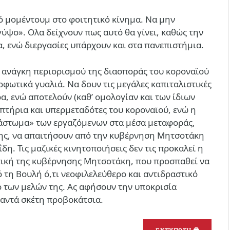
κό μομέντουμ στο φοιτητικό κίνημα. Να μην
γύψο». Ολα δείχνουν πως αυτό θα γίνει, καθώς την
, ενώ διεργασίες υπάρχουν και στα πανεπιστήμια.
) ανάγκη περιορισμού της διασποράς του κοροναϊού
φωτικά γυαλιά. Να δουν τις μεγάλες καπιταλιστικές
ρα, ενώ αποτελούν (καθ’ ομολογίαν και των ίδιων
τήρια και υπερμεταδότες του κοροναϊού, ενώ η
«πάστωμα» των εργαζόμενων στα μέσα μεταφοράς,
ίσης, να απαιτήσουν από την κυβέρνηση Μητσοτάκη
η. Τις μαζικές κινητοποιήσεις δεν τις προκαλεί η
τική της κυβέρνησης Μητσοτάκη, που προσπαθεί να
ό τη Βουλή ό,τι νεοφιλελεύθερο και αντιδραστικό
ό των μελών της. Ας αφήσουν την υποκρισία
ταντά σκέτη προβοκάτσια.