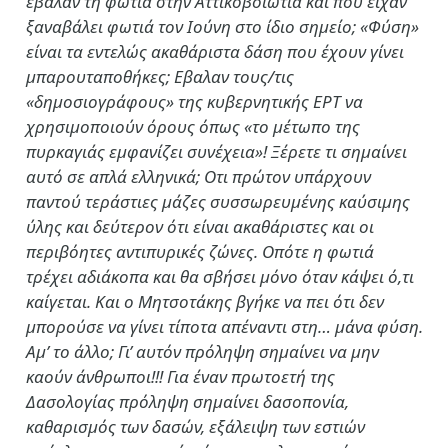
έβαλαν τη φωτιά στην Αττικοβοιωτία και που είχαν
ξαναβάλει φωτιά τον Ιούνη στο ίδιο σημείο; «Φύση»
είναι τα εντελώς ακαθάριστα δάση που έχουν γίνει
μπαρουταποθήκες; Εβαλαν τους/τις
«δημοσιογράφους» της κυβερνητικής ΕΡΤ να
χρησιμοποιούν όρους όπως «το μέτωπο της
πυρκαγιάς εμφανίζει συνέχεια»! Ξέρετε τι σημαίνει
αυτό σε απλά ελληνικά; Οτι πρώτον υπάρχουν
παντού τεράστιες μάζες συσσωρευμένης καύσιμης
ύλης και δεύτερον ότι είναι ακαθάριστες και οι
περιβόητες αντιπυρικές ζώνες. Οπότε η φωτιά
τρέχει αδιάκοπα και θα σβήσει μόνο όταν κάψει ό,τι
καίγεται. Και ο Μητσοτάκης βγήκε να πει ότι δεν
μπορούσε να γίνει τίποτα απέναντι στη… μάνα φύση.
Αμ’ το άλλο; Γι’ αυτόν πρόληψη σημαίνει να μην
καούν άνθρωποι!!! Για έναν πρωτοετή της
Δασολογίας πρόληψη σημαίνει δασοπονία,
καθαρισμός των δασών, εξάλειψη των εστιών