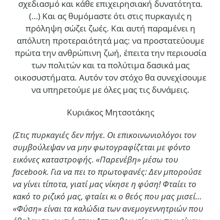
σχεδιασμό και κάθε επιχειρησιακή δυνατότητα.
(…)
Και ας θυμόμαστε ότι στις πυρκαγιές η
πρόληψη σώζει ζωές. Και αυτή παραμένει η
απόλυτη προτεραιότητά μας: να προστατεύουμε
πρώτα την ανθρώπινη ζωή, έπειτα την περιουσία
των πολιτών και τα πολύτιμα δασικά μας
οικοσυστήματα. Αυτόν τον στόχο θα συνεχίσουμε
να υπηρετούμε με όλες μας τις δυνάμεις.
Κυριάκος Μητσοτάκης
(Στις πυρκαγιές δεν πήγε. Οι επικοινωνιολόγοι τον
συμβούλεψαν να μην φωτογραφίζεται με φόντο
εικόνες καταστροφής. «Παρενέβη» μέσω του
facebook. Για να πει το πρωτοφανές: Δεν μπορούσε
να γίνει τίποτα, γιατί μας νίκησε η φύση! Φταίει το
κακό το ριζικό μας, φταίει κι ο θεός που μας μισεί…
«Φύση» είναι τα καλώδια των ανεμογεννητριών που