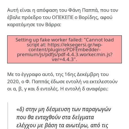
Αυτή είναι η απόφαση του Φάνη Παππά, που τον
έβαλε πρόεδρο του ΟΠΕΚΕΠΕ ο Βορίδης, αφού
καρατόμησε τον Βάρρα:
Setting up fake worker failed: "Cannot load
script at: https://eksegersi.gr/wp-
content/plugins/PDFEmbedder-
premium/js/pdfjs/pdf-4.4.3.worker.min.js?
ver=4.4.3".
Mε το έγγραφο αυτό, της 16ης Δεκέμβρη του
2020, ο Φ. Παππάς έδωσε εντολή να εκτελεστούν
οι α, β, γ και δ εντολές. H εντολή δ αναφέρει:
«
δ) στην μη δέσμευση των παραγωγών
που θα ενταχθούν στα δείγματα
ελέγχου με βάση τα ανωτέρω, από τις