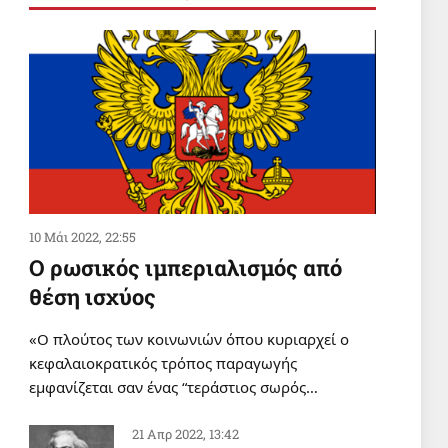
ΣΑΝ ΣΗΜΕΡΑ
Σαν σήμερα 6 Αυγούστου
6 Αυγ 2026, 00:01
ΔΙΕΘΝΗ
Οι δυνάμεις της Υεμένης
App
έπληξαν το αεροδρόμιο της
Ναζράν στη Σαουδική Αραβία και
ένα τάνκερ
5 Αυγ 2026, 20:22
10 Μάι 2022, 22:55
Ο ρωσικός ιμπεριαλισμός από
θέση ισχύος
«Ο πλούτος των κοινωνιών όπου κυριαρχεί ο
κεφαλαιοκρατικός τρόπος παραγωγής
εμφανίζεται σαν ένας “τεράστιος σωρός…
21 Απρ 2022, 13:42