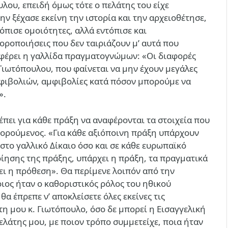
λου, επειδή όμως τότε ο πελάτης του είχε
ν ξέχασε εκείνη την ιστορία και την αρχειοθέτησε,
πισε ομοιότητες, αλλά εντόπισε και
οροποιήσεις που δεν ταιριάζουν μ’ αυτά που
αφέρει η γαλλίδα πραγματογνώμων: «Οι διαφορές
 Γιωτόπουλου, που φαίνεται να μην έχουν μεγάλες
φιβολιών, αμφιβολίες κατά πόσον μπορούμε να
».
έπει για κάθε πράξη να αναφέρονται τα στοιχεία που
γορούμενος. «Για κάθε αξιόποινη πράξη υπάρχουν
 στο γαλλικό Δίκαιο όσο και σε κάθε ευρωπαϊκό
οίησης της πράξης, υπάρχει η πράξη, τα πραγματικά
ει η πρόθεση». Θα περίμενε λοιπόν από την
οιος ήταν ο καθοριστικός ρόλος του ηθικού
α έπρεπε ν’ αποκλείσετε όλες εκείνες τις
τη μου κ. Γιωτόπουλο, όσο δε μπορεί η Εισαγγελική
ελάτης μου, με ποιον τρόπο συμμετείχε, ποια ήταν