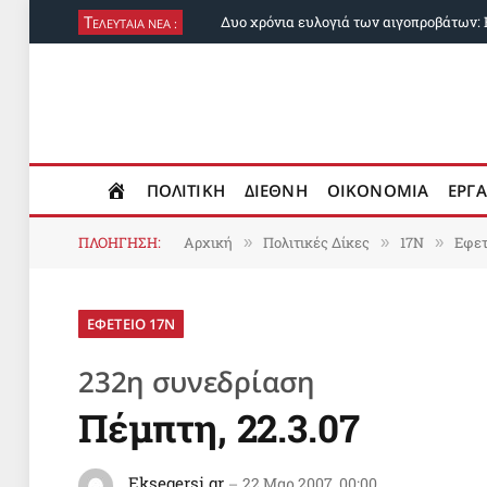
Τ
ΕΛΕΥΤΑΙΑ ΝΕΑ :
ΠΟΛΙΤΙΚΗ
ΔΙΕΘΝΗ
ΟΙΚΟΝΟΜΙΑ
ΕΡΓΑ
ΠΛΟΗΓΗΣΗ:
Αρχική
Πολιτικές Δίκες
17Ν
Εφετ
»
»
»
ΕΦΕΤΕΙΟ 17Ν
232η συνεδρίαση
Πέμπτη, 22.3.07
Eksegersi.gr
22 Μαρ 2007, 00:00