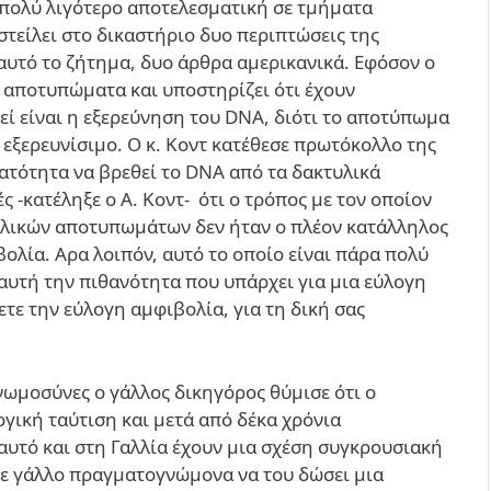
πολύ λιγότερο αποτελεσματική σε τμήματα
τείλει στο δικαστήριο δυο περιπτώσεις της
αυτό το ζήτημα, δυο άρθρα αμερικανικά. Εφόσον ο
τα αποτυπώματα και υποστηρίζει ότι έχουν
ί είναι η εξερεύνηση του DNA, διότι το αποτύπωμα
 εξερευνίσιμο. Ο κ. Κοντ κατέθεσε πρωτόκολλο της
ατότητα να βρεθεί το DNA από τα δακτυλικά
 -κατέληξε ο Α. Κοντ- ότι ο τρόπος με τον οποίον
υλικών αποτυπωμάτων δεν ήταν ο πλέον κατάλληλος
ολία. Αρα λοιπόν, αυτό το οποίο είναι πάρα πολύ
αυτή την πιθανότητα που υπάρχει για μια εύλογη
ετε την εύλογη αμφιβολία, για τη δική σας
νωμοσύνες ο γάλλος δικηγόρος θύμισε ότι ο
γική ταύτιση και μετά από δέκα χρόνια
’ αυτό και στη Γαλλία έχουν μια σχέση συγκρουσιακή
ε σε γάλλο πραγματογνώμονα να του δώσει μια