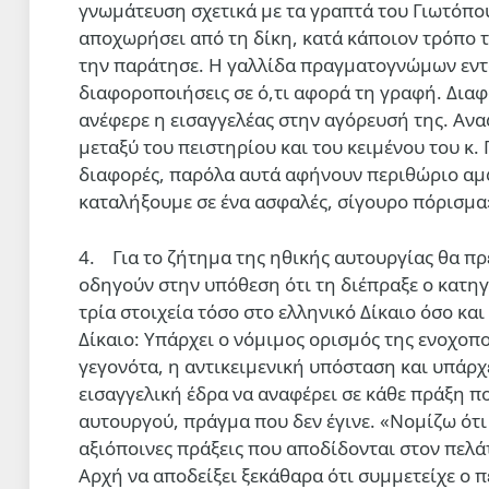
γνωμάτευση σχετικά με τα γραπτά του Γιωτόπου
αποχωρήσει από τη δίκη, κατά κάποιον τρόπο τη
την παράτησε. Η γαλλίδα πραγματογνώμων εντό
διαφοροποιήσεις σε ό,τι αφορά τη γραφή. Διαφ
ανέφερε η εισαγγελέας στην αγόρευσή της. Αν
μεταξύ του πειστηρίου και του κειμένου του κ.
διαφορές, παρόλα αυτά αφήνουν περιθώριο αμ
καταλήξουμε σε ένα ασφαλές, σίγουρο πόρισμα
4. Για το ζήτημα της ηθικής αυτουργίας θα πρ
οδηγούν στην υπόθεση ότι τη διέπραξε ο κατη
τρία στοιχεία τόσο στο ελληνικό Δίκαιο όσο και
Δίκαιο: Υπάρχει ο νόμιμος ορισμός της ενοχοπ
γεγονότα, η αντικειμενική υπόσταση και υπάρχ
εισαγγελική έδρα να αναφέρει σε κάθε πράξη π
αυτουργού, πράγμα που δεν έγινε. «Νομίζω ότι θ
αξιόποινες πράξεις που αποδίδονται στον πελά
Αρχή να αποδείξει ξεκάθαρα ότι συμμετείχε ο π