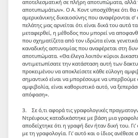
αποτελεσματική σε πλήρη αποτυπώματα, αλλά 
αποτυπωμάτων». Ο Α. Κοντ υποσχέθηκε ότι θα σ
αμερικάνικης δικαιοσύνης που αναφέρονται σ’ 
πελάτης μας αρνείται ότι είναι δικά του αυτά 
μεταφερθεί, η μέθοδος που μπορεί να αποφανθε
που σχηματίζετα από τον ιδρώτα είναι γενετικά
καναδικής αστυνομίας που αναφέρεται στη δυν
αποτυπώματα. «Θα έλεγα λοιπόν κύριοι Δικαστές
αντιμετωπίσατε την κατάσταση αυτή των δακτ
προκειμένου να αποκλείσετε κάθε εύλογη αμφιβ
σημαντικό είναι να μπορέσουμε να υπερβούμε 
αμφιβολία, είναι καθοριστικό αυτό, να ξεπεράσ
απόφαση».
3. Σε ό,τι αφορά τις γραφολογικές πραγματογ
Ντρέιφους καταδικάστηκε με βάση μια γραφολο
αποδείχτηκε ότι η γραφή δεν ήταν δική του. Γι
με τη γραφολογία. Γι’ αυτό και ο ίδιος ανέθεσ