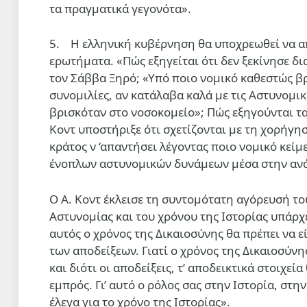
τα πραγματικά γεγονότα».
5. Η ελληνική κυβέρνηση θα υποχρεωθεί να απ
ερωτήματα. «Πώς εξηγείται ότι δεν ξεκίνησε δ
τον Σάββα Ξηρό; «Υπό ποιο νομικό καθεστώς βρ
συνομιλίες, αν κατάλαβα καλά με τις Αστυνομικέ
βρισκόταν στο νοσοκομείο»; Πώς εξηγούνται τ
Κοντ υποστήριξε ότι σχετίζονται με τη χορήγη
κράτος ν ‘απαντήσει λέγοντας ποιο νομικό κεί
ένοπλων αστυνομικών δυνάμεων μέσα στην αν
Ο Α. Κοντ έκλεισε τη συντομότατη αγόρευσή του
Αστυνομίας και του χρόνου της Ιστορίας υπάρχ
αυτός ο χρόνος της Δικαιοσύνης θα πρέπει να ε
των αποδείξεων. Γιατί ο χρόνος της Δικαιοσύνη
και διότι οι αποδείξεις, τ’ αποδεικτικά στοιχε
εμπρός. Γι’ αυτό ο ρόλος σας στην Ιστορία, στ
έλεγα για το χρόνο της Ιστορίας».