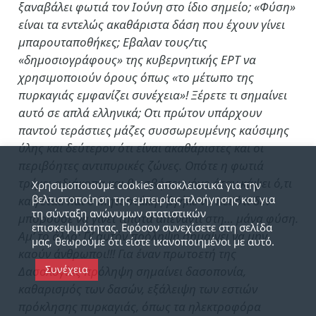
ξαναβάλει φωτιά τον Ιούνη στο ίδιο σημείο; «Φύση»
είναι τα εντελώς ακαθάριστα δάση που έχουν γίνει
μπαρουταποθήκες; Εβαλαν τους/τις
«δημοσιογράφους» της κυβερνητικής ΕΡΤ να
χρησιμοποιούν όρους όπως «το μέτωπο της
πυρκαγιάς εμφανίζει συνέχεια»! Ξέρετε τι σημαίνει
αυτό σε απλά ελληνικά; Οτι πρώτον υπάρχουν
παντού τεράστιες μάζες συσσωρευμένης καύσιμης
ύλης και δεύτερον ότι είναι ακαθάριστες και οι
περιβόητες αντιπυρικές ζώνες. Οπότε η φωτιά
τρέχει αδιάκοπα και θα σβήσει μόνο όταν κάψει ό,τι
Χρησιμοποιούμε cookies αποκλειστικά για την
βελτιστοποίηση της εμπειρίας πλοήγησης και για
καίγεται. Και ο Μητσοτάκης βγήκε να πει ότι δεν
τη σύνταξη ανώνυμων στατιστικών
μπορούσε να γίνει τίποτα απέναντι στη… μάνα φύση.
επισκεψιμότητας. Εφόσον συνεχίσετε στη σελίδα
Αμ’ το άλλο; Γι’ αυτόν πρόληψη σημαίνει να μην
μας, θεωρούμε ότι είστε ικανοποιημένοι με αυτό.
καούν άνθρωποι!!! Για έναν πρωτοετή της
Συνέχεια
Δασολογίας πρόληψη σημαίνει δασοπονία,
καθαρισμός των δασών, εξάλειψη των εστιών
πρόκλησης πυρκαγιάς, όπως τα ηλεκτροφόρα