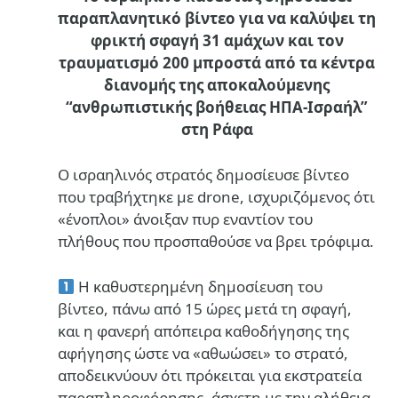
παραπλανητικό βίντεο για να καλύψει τη
φρικτή σφαγή 31 αμάχων και τον
τραυματισμό 200 μπροστά από τα κέντρα
διανομής της αποκαλούμενης
“ανθρωπιστικής βοήθειας ΗΠΑ-Ισραήλ”
στη Ράφα
Ο ισραηλινός στρατός δημοσίευσε βίντεο
που τραβήχτηκε με drone, ισχυριζόμενος ότι
«ένοπλοι» άνοιξαν πυρ εναντίον του
πλήθους που προσπαθούσε να βρει τρόφιμα.
Η καθυστερημένη δημοσίευση του
βίντεο, πάνω από 15 ώρες μετά τη σφαγή,
και η φανερή απόπειρα καθοδήγησης της
αφήγησης ώστε να «αθωώσει» το στρατό,
αποδεικνύουν ότι πρόκειται για εκστρατεία
παραπληροφόρησης, άσχετη με την αλήθεια,