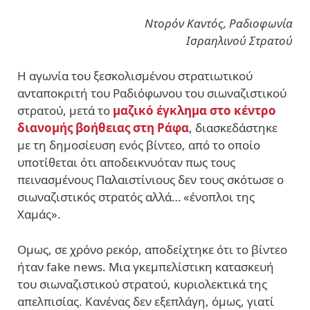
Ντορόν Καντός, Ραδιοφωνία
Ισραηλινού Στρατού
Η αγωνία του ξεσκολισμένου στρατιωτικού
ανταποκριτή του Ραδιόφωνου του σιωναζιστικού
στρατού, μετά το
μαζικό έγκλημα στο κέντρο
διανομής βοήθειας στη Ράφα
, διασκεδάστηκε
με τη δημοσίευση ενός βίντεο, από το οποίο
υποτίθεται ότι αποδεικνυόταν πως τους
πεινασμένους Παλαιστίνιους δεν τους σκότωσε ο
σιωναζιστικός στρατός αλλά… «ένοπλοι της
Χαμάς».
Ομως, σε χρόνο ρεκόρ, αποδείχτηκε ότι το βίντεο
ήταν fake news. Μια γκεμπελίστικη κατασκευή
του σιωναζιστικού στρατού, κυριολεκτικά της
απελπισίας. Κανένας δεν εξεπλάγη, όμως, γιατί