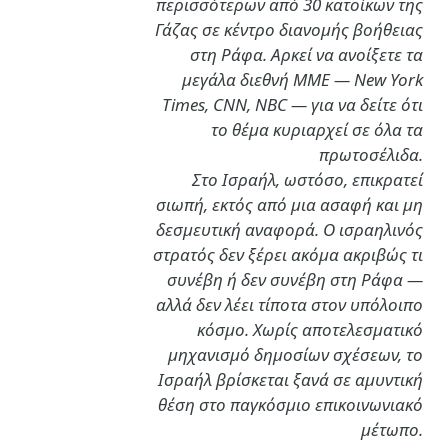
περισσότερων από 30 κατοίκων της
Γάζας σε κέντρο διανομής βοήθειας
στη Ράφα. Αρκεί να ανοίξετε τα
μεγάλα διεθνή ΜΜΕ — New York
Times, CNN, NBC — για να δείτε ότι
το θέμα κυριαρχεί σε όλα τα
πρωτοσέλιδα.
Στο Ισραήλ, ωστόσο, επικρατεί
σιωπή, εκτός από μια ασαφή και μη
δεσμευτική αναφορά. Ο ισραηλινός
στρατός δεν ξέρει ακόμα ακριβώς τι
συνέβη ή δεν συνέβη στη Ράφα —
αλλά δεν λέει τίποτα στον υπόλοιπο
κόσμο. Χωρίς αποτελεσματικό
μηχανισμό δημοσίων σχέσεων, το
Ισραήλ βρίσκεται ξανά σε αμυντική
θέση στο παγκόσμιο επικοινωνιακό
μέτωπο.