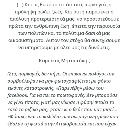
(…)
Και ας θυμόμαστε ότι στις πυρκαγιές η
πρόληψη σώζει ζωές. Και αυτή παραμένει η
απόλυτη προτεραιότητά μας: να προστατεύουμε
πρώτα την ανθρώπινη ζωή, έπειτα την περιουσία
των πολιτών και τα πολύτιμα δασικά μας
οικοσυστήματα. Αυτόν τον στόχο θα συνεχίσουμε
να υπηρετούμε με όλες μας τις δυνάμεις.
Κυριάκος Μητσοτάκης
(Στις πυρκαγιές δεν πήγε. Οι επικοινωνιολόγοι τον
συμβούλεψαν να μην φωτογραφίζεται με φόντο
εικόνες καταστροφής. «Παρενέβη» μέσω του
facebook. Για να πει το πρωτοφανές: Δεν μπορούσε
να γίνει τίποτα, γιατί μας νίκησε η φύση! Φταίει το
κακό το ριζικό μας, φταίει κι ο θεός που μας μισεί…
«Φύση» είναι τα καλώδια των ανεμογεννητριών που
έβαλαν τη φωτιά στην Αττικοβοιωτία και που είχαν