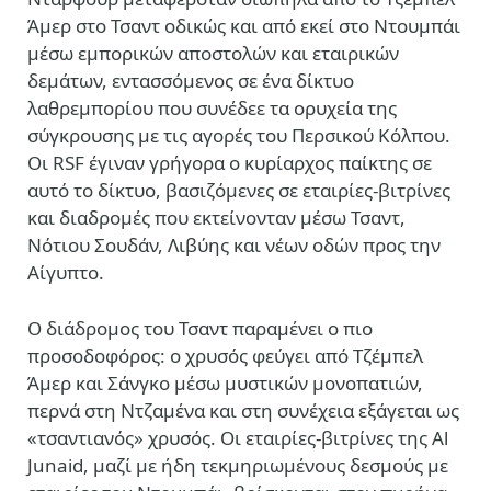
Άμερ στο Τσαντ οδικώς και από εκεί στο Ντουμπάι
μέσω εμπορικών αποστολών και εταιρικών
δεμάτων, εντασσόμενος σε ένα δίκτυο
λαθρεμπορίου που συνέδεε τα ορυχεία της
σύγκρουσης με τις αγορές του Περσικού Κόλπου.
Οι RSF έγιναν γρήγορα ο κυρίαρχος παίκτης σε
αυτό το δίκτυο, βασιζόμενες σε εταιρίες-βιτρίνες
και διαδρομές που εκτείνονταν μέσω Τσαντ,
Νότιου Σουδάν, Λιβύης και νέων οδών προς την
Αίγυπτο.
Ο διάδρομος του Τσαντ παραμένει ο πιο
προσοδοφόρος: ο χρυσός φεύγει από Τζέμπελ
Άμερ και Σάνγκο μέσω μυστικών μονοπατιών,
περνά στη Ντζαμένα και στη συνέχεια εξάγεται ως
«τσαντιανός» χρυσός. Οι εταιρίες-βιτρίνες της Al
Junaid, μαζί με ήδη τεκμηριωμένους δεσμούς με