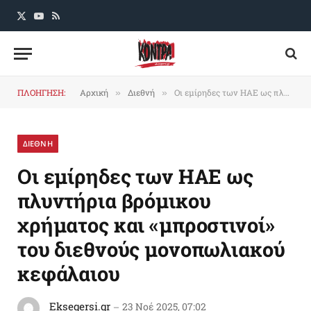
X
YouTube
RSS
(Twitter)
ΠΛΟΗΓΗΣΗ:
Αρχική
Διεθνή
Οι εμίρηδες των ΗΑΕ ως πλυντήρια βρόμικου χρήματος και «μπροστινοί» του διεθνούς μονοπωλιακού κεφάλαιου
»
»
ΔΙΕΘΝΗ
Οι εμίρηδες των ΗΑΕ ως
πλυντήρια βρόμικου
χρήματος και «μπροστινοί»
του διεθνούς μονοπωλιακού
κεφάλαιου
Eksegersi.gr
23 Νοέ 2025, 07:02