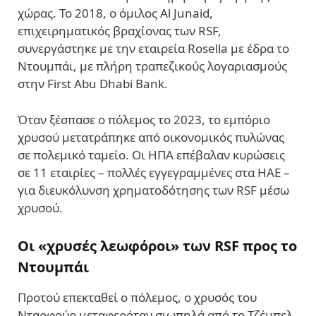
χώρας. Το 2018, ο όμιλος Al Junaid,
επιχειρηματικός βραχίονας των RSF,
συνεργάστηκε με την εταιρεία Rosella με έδρα το
Ντουμπάι, με πλήρη τραπεζικούς λογαριασμούς
στην First Abu Dhabi Bank.
Όταν ξέσπασε ο πόλεμος το 2023, το εμπόριο
χρυσού μετατράπηκε από οικονομικός πυλώνας
σε πολεμικό ταμείο. Οι ΗΠΑ επέβαλαν κυρώσεις
σε 11 εταιρίες – πολλές εγγεγραμμένες στα ΗΑΕ –
για διευκόλυνση χρηματοδότησης των RSF μέσω
χρυσού.
Οι «χρυσές λεωφόροι» των RSF προς το
Ντουμπάι
Προτού επεκταθεί ο πόλεμος, ο χρυσός του
Νταρφούρ μεταφερόταν σιωπηλά από το Τζέμπελ