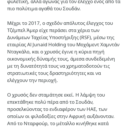
φυλετική, αλλά αγώνας για τον έλεγχο ενός από τα
πιο πολύτιμα αγαθά του Σουδάν.
Μέχρι το 2017, ο σχεδόν απόλυτος έλεγχος του
Τζέμπελ Άμερ είχε περάσει στα χέρια των
Δυνάμεων Ταχείας Υποστήριξης (RSF), μέσω της
εταιρίας Al Junaid Holding του Μοχάμεντ Χαμντάν
Νταγκάλο, και ο χρυσός έγινε η κύρια πηγή
οικονομικής δύναμής τους, άμεσα συνδεδεμένη
με τη δυνατότητά τους να χρηματοδοτούν τις
στρατιωτικές τους δραστηριότητες και να
ελέγχουν την περιοχή.
Ο χρυσός δεν σταμάτησε εκεί. Η λάμψη του
επεκτάθηκε πολύ πέρα από το Σουδάν,
προσελκύοντας το ενδιαφέρον των ΗΑΕ, των
οποίων οι φιλοδοξίες στην Αφρική αυξάνονταν.
Από το Νταρφούρ, το μέταλλο κινήθηκε κατά