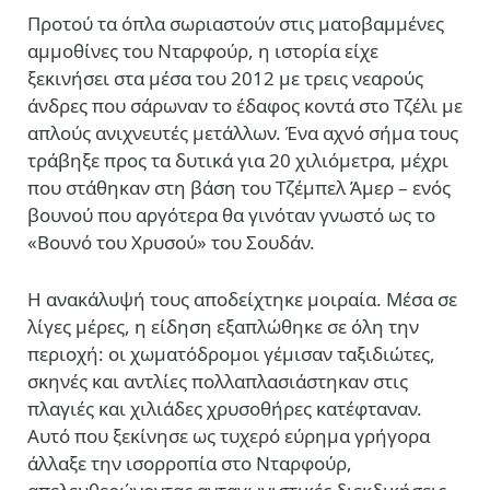
Προτού τα όπλα σωριαστούν στις ματοβαμμένες
αμμοθίνες του Νταρφούρ, η ιστορία είχε
ξεκινήσει στα μέσα του 2012 με τρεις νεαρούς
άνδρες που σάρωναν το έδαφος κοντά στο Τζέλι με
απλούς ανιχνευτές μετάλλων. Ένα αχνό σήμα τους
τράβηξε προς τα δυτικά για 20 χιλιόμετρα, μέχρι
που στάθηκαν στη βάση του Τζέμπελ Άμερ – ενός
βουνού που αργότερα θα γινόταν γνωστό ως το
«Βουνό του Χρυσού» του Σουδάν.
Η ανακάλυψή τους αποδείχτηκε μοιραία. Μέσα σε
λίγες μέρες, η είδηση εξαπλώθηκε σε όλη την
περιοχή: οι χωματόδρομοι γέμισαν ταξιδιώτες,
σκηνές και αντλίες πολλαπλασιάστηκαν στις
πλαγιές και χιλιάδες χρυσοθήρες κατέφταναν.
Αυτό που ξεκίνησε ως τυχερό εύρημα γρήγορα
άλλαξε την ισορροπία στο Νταρφούρ,