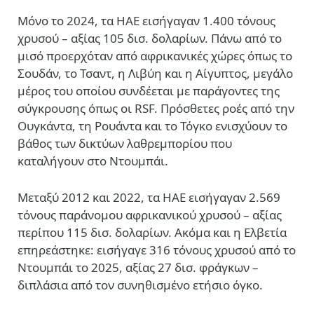
Μόνο το 2024, τα ΗΑΕ εισήγαγαν 1.400 τόνους
χρυσού – αξίας 105 δισ. δολαρίων. Πάνω από το
μισό προερχόταν από αφρικανικές χώρες όπως το
Σουδάν, το Τσαντ, η Λιβύη και η Αίγυπτος, μεγάλο
μέρος του οποίου συνδέεται με παράγοντες της
σύγκρουσης όπως οι RSF. Πρόσθετες ροές από την
Ουγκάντα, τη Ρουάντα και το Τόγκο ενισχύουν το
βάθος των δικτύων λαθρεμπορίου που
καταλήγουν στο Ντουμπάι.
Μεταξύ 2012 και 2022, τα ΗΑΕ εισήγαγαν 2.569
τόνους παράνομου αφρικανικού χρυσού – αξίας
περίπου 115 δισ. δολαρίων. Ακόμα και η Ελβετία
επηρεάστηκε: εισήγαγε 316 τόνους χρυσού από το
Ντουμπάι το 2025, αξίας 27 δισ. φράγκων –
διπλάσια από τον συνηθισμένο ετήσιο όγκο.