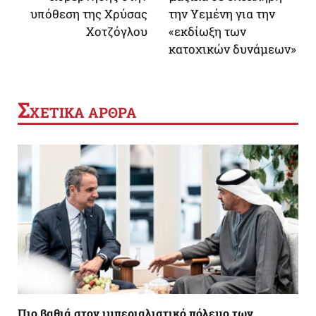
υπόθεση της Χρύσας
την Υεμένη για την
Χοτζόγλου
«εκδίωξη των
κατοχικών δυνάμεων»
Σ
ΧΕΤΙΚΑ ΑΡΘΡΑ
Πιο βαθιά στον ιμπεριαλιστικό πόλεμο των