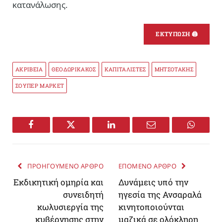
κατανάλωσης.
ΕΚΤΥΠΩΣΗ 🖨
ΑΚΡΙΒΕΙΑ
ΘΕΟΔΩΡΙΚΑΚΟΣ
ΚΑΠΙΤΑΛΙΣΤΕΣ
ΜΗΤΣΟΤΑΚΗΣ
ΣΟΥΠΕΡ ΜΑΡΚΕΤ
Facebook
Twitter
LinkedIn
Email
WhatsA
ΠΡΟΗΓΟΥΜΕΝΟ ΑΡΘΡΟ
ΕΠΟΜΕΝΟ ΑΡΘΡΟ
Εκδικητική ομηρία και
Δυνάμεις υπό την
συνειδητή
ηγεσία της Ανσαραλά
κωλυσιεργία της
κινητοποιούνται
κυβέρνησης στην
μαζικά σε ολόκληρη