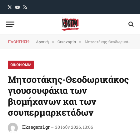
X
YouTube
RSS
(Twitter)
ΠΛΟΗΓΗΣΗ:
Αρχική
Οικονομία
Mητσοτάκης-Θεοδωρικάκος γιουσουφάκια των βιομήχανων και των σουπερμαρκετάδων
»
»
ΟΙΚΟΝΟΜΙΑ
Mητσοτάκης-Θεοδωρικάκος
γιουσουφάκια των
βιομήχανων και των
σουπερμαρκετάδων
Eksegersi.gr
30 Ιούν 2026, 13:06