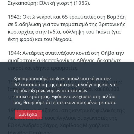
Σιγκαπούρη: Εθνική γιορτή (1965).
1942: Οκτώ νεκροί και 65 τραυματίες στη Βομβάη
σε διαδήλωση για τον τερματισμό της βρετανικής
κυριαρχίας στην Ινδία, σύλληψη του Γκάντι (για
έκτη φορά) και του Νεχρού.
1944: Αντάρτες ανατινάζουν κοντά στη Θήβα την
αμαξοστοιχία Θεσσαλονίκης-Αθήνας, δεκαπέντε
νεκροί και εξήντα τραυματίες.
Χρησιμοποιούμε cookies αποκλειστικά για την
1945: Ρίψη της δεύτερης ατομικής βόμβας στην
βελτιστοποίηση της εμπειρίας πλοήγησης και για
Ιαπωνία (Ναγκασάκι), 90.000 νεκροί και 80.000
τη σύνταξη ανώνυμων στατιστικών
τραυματίες.
επισκεψιμότητας. Εφόσον συνεχίσετε στη σελίδα
μας, θεωρούμε ότι είστε ικανοποιημένοι με αυτό.
1956: Απαγχονίζονται στις κεντρικές φυλακές της
Συνέχεια
Λευκωσίας από τους Αγγλους οι αγωνιστές της
ΕΟΚΑ Ανδρέας Ζάχος, Χαρίλαος Μιχαήλ και
Ιάκωβος Πατάτσος.