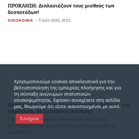
ΠΡΟΚΛΗΣΗ: Διπλασιάζουν τους μισθούς των
δεσποτάδων!
5 Ιούν 2026, 18:52
ΟΙΚΟΝΟΜΙΑ
Χρησιμοποιούμε cookies αποκλειστικά για την
βελτιστοποίηση της εμπειρίας πλοήγησης και για
τη σύνταξη ανώνυμων στατιστικών
επισκεψιμότητας. Εφόσον συνεχίσετε στη σελίδα
Αν πήρατε κελεμπία, μην ανησυχείτε: βάλτε τη στη
μας, θεωρούμε ότι είστε ικανοποιημένοι με αυτό.
ναφθαλίνη, θα ξανάρθουν Απόκριες
Συνέχεια
Παράτησε το οικόπεδο «Δυτικά της Κρήτης» η
Κοινοπραξία των πετρελαιάδων με επικεφαλής την
ExonMobill