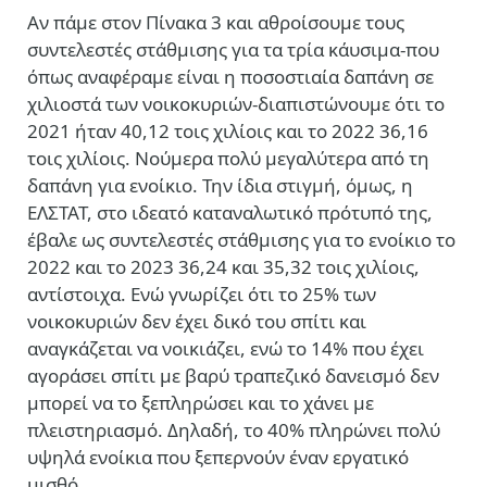
Αν πάμε στον Πίνακα 3 και αθροίσουμε τους
συντελεστές στάθμισης για τα τρία κάυσιμα-που
όπως αναφέραμε είναι η ποσοστιαία δαπάνη σε
χιλιοστά των νοικοκυριών-διαπιστώνουμε ότι το
2021 ήταν 40,12 τοις χιλίοις και το 2022 36,16
τοις χιλίοις. Νούμερα πολύ μεγαλύτερα από τη
δαπάνη για ενοίκιο. Την ίδια στιγμή, όμως, η
ΕΛΣΤΑΤ, στο ιδεατό καταναλωτικό πρότυπό της,
έβαλε ως συντελεστές στάθμισης για το ενοίκιο το
2022 και το 2023 36,24 και 35,32 τοις χιλίοις,
αντίστοιχα. Ενώ γνωρίζει ότι το 25% των
νοικοκυριών δεν έχει δικό του σπίτι και
αναγκάζεται να νοικιάζει, ενώ το 14% που έχει
αγοράσει σπίτι με βαρύ τραπεζικό δανεισμό δεν
μπορεί να το ξεπληρώσει και το χάνει με
πλειστηριασμό. Δηλαδή, το 40% πληρώνει πολύ
υψηλά ενοίκια που ξεπερνούν έναν εργατικό
μισθό.