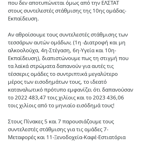
που δεν αποτυπώνεται όμως από την ΕΛΣΤΑΤ
στους συντελεστές στάθμισης της 10ης ομάδας-
Εκπαίδευση.
Αν αθροίσουμε τους συντελεστές στάθμισης των
τεσσάρων αυτών ομάδων, (1η -Διατροφή και μη
αλκοολούχα, 4η-Στέγαση, 6η-Υγεία και 10η-
Εκπαίδευση), διαπιστώνουμε πως τη στιγμή που
τα λαϊκά στρώματα δαπανούν για αυτές τις
τέσσερις ομάδες το συντριπτικά μεγαλύτερο
μέρος των εισοδημάτων τους, το ιδεατό
καταναλωτικό πρότυπο εμφανίζει ότι δαπανούσαν
το 2022 483,47 τοις χιλίοις και το 2023 436,06
τοις χιλίοις από το μηνιαίο εισόδημά τους!
Στους Πίνακες 5 και 7 παρουσιάζουμε τους
συντελεστές στάθμισης για τις ομάδες 7-
Μεταφορές και 11-Ξενοδοχεία-Καφέ-Εστιατόρια