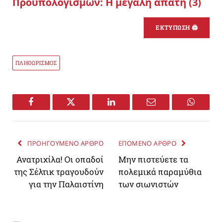
Προϋπολογισμών: Η μεγάλη απάτη (3)
ΕΚΤΥΠΩΣΗ 🖨
ΠΛΗΘΩΡΙΣΜΟΣ
Facebook
Twitter
LinkedIn
Email
WhatsA
ΠΡΟΗΓΟΥΜΕΝΟ ΑΡΘΡΟ
ΕΠΟΜΕΝΟ ΑΡΘΡΟ
Ανατριχίλα! Οι οπαδοί
Mην πιστεύετε τα
της Σέλτικ τραγουδούν
πολεμικά παραμύθια
για την Παλαιστίνη
των σιωνιστών