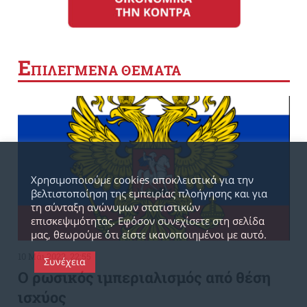
Ε
ΠΙΛΕΓΜΕΝΑ ΘΕΜΑΤΑ
Χρησιμοποιούμε cookies αποκλειστικά για την
βελτιστοποίηση της εμπειρίας πλοήγησης και για
τη σύνταξη ανώνυμων στατιστικών
επισκεψιμότητας. Εφόσον συνεχίσετε στη σελίδα
μας, θεωρούμε ότι είστε ικανοποιημένοι με αυτό.
10 Μάι 2022, 22:55
Συνέχεια
Ο ρωσικός ιμπεριαλισμός από θέση
ισχύος