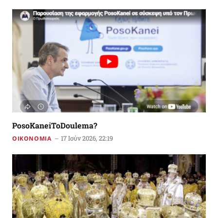
PosoKaneiToDoulema?
17 Ιούν 2026, 22:19
ΟΙΚΟΝΟΜΙΑ