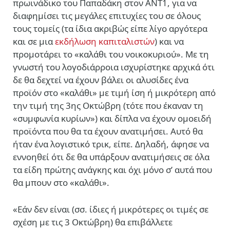
πρωινάδικο του Παπαδάκη στον ΑΝΤ1, για να
διαφημίσει τις μεγάλες επιτυχίες του σε όλους
τους τομείς (τα ίδια ακριβώς είπε λίγο αργότερα
και σε μια
εκδήλωση καπιταλιστών
) και να
προμοτάρει το «καλάθι του νοικοκυριού». Με τη
γνωστή του λογοδιάρροια ισχυρίστηκε αρχικά ότι
δε θα δεχτεί να έχουν βάλει οι αλυσίδες ένα
προϊόν στο «καλάθι» με τιμή ίση ή μικρότερη από
την τιμή της 3ης Οκτώβρη (τότε που έκαναν τη
«συμφωνία κυρίων») και δίπλα να έχουν ομοειδή
προϊόντα που θα τα έχουν ανατιμήσει. Αυτό θα
ήταν ένα λογιστικό τρικ, είπε. Δηλαδή, άφησε να
εννοηθεί ότι δε θα υπάρξουν ανατιμήσεις σε όλα
τα είδη πρώτης ανάγκης και όχι μόνο σ’ αυτά που
θα μπουν στο «καλάθι».
«Εάν δεν είναι (σσ. ίδιες ή μικρότερες οι τιμές σε
σχέση με τις 3 Οκτώβρη) θα επιβάλλετε