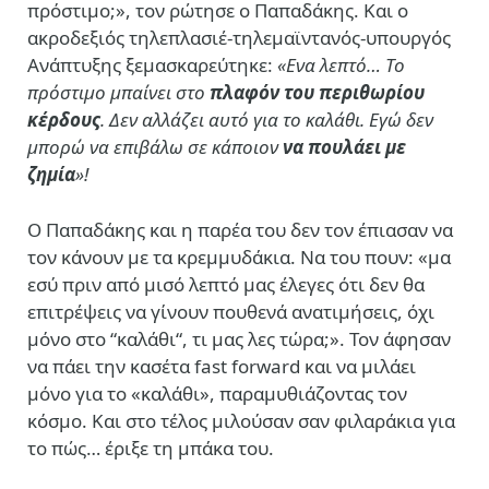
πρόστιμο;», τον ρώτησε ο Παπαδάκης. Και ο
ακροδεξιός τηλεπλασιέ-τηλεμαϊντανός-υπουργός
Ανάπτυξης ξεμασκαρεύτηκε:
«Ενα λεπτό… Το
πρόστιμο μπαίνει στο
πλαφόν του περιθωρίου
κέρδους
. Δεν αλλάζει αυτό για το καλάθι. Εγώ δεν
μπορώ να επιβάλω σε κάποιον
να πουλάει με
ζημία
»!
Ο Παπαδάκης και η παρέα του δεν τον έπιασαν να
τον κάνουν με τα κρεμμυδάκια. Να του πουν: «μα
εσύ πριν από μισό λεπτό μας έλεγες ότι δεν θα
επιτρέψεις να γίνουν πουθενά ανατιμήσεις, όχι
μόνο στο “καλάθι“, τι μας λες τώρα;». Τον άφησαν
να πάει την κασέτα fast forward και να μιλάει
μόνο για το «καλάθι», παραμυθιάζοντας τον
κόσμο. Και στο τέλος μιλούσαν σαν φιλαράκια για
το πώς… έριξε τη μπάκα του.