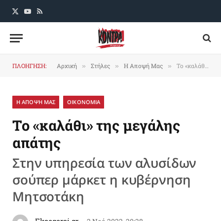
X
YouTube
RSS
(Twitter)
ΠΛΟΗΓΗΣΗ:
Αρχική
Στήλες
Η Αποψή Μας
Το «καλάθι» της μεγάλης απάτης
»
»
»
Η ΑΠΟΨΗ ΜΑΣ
ΟΙΚΟΝΟΜΙΑ
Το «καλάθι» της μεγάλης
απάτης
Στην υπηρεσία των αλυσίδων
σούπερ μάρκετ η κυβέρνηση
Μητσοτάκη