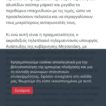
αλυσίδων σούπερ μάρκετ και μεγάλα τα
περιθώρια «παιχνιδιού» με τις τιμές, ώστε να
προσελκύσουν πελατεία και να στραγγαλίσουν
τους μικρότερους ανταγωνιστές τους.
Κι ενώ αυτή είναι η πραγματικότητα, ο
ακροδεξιός τηλεπλασιέ-τηλεμαϊντανός-υπουργός
Ανάπτυξης της κυβέρνησης Μητσοτάκη, με
θράσος χιλίων ουροκοτάγκων, δηλώνει ότι «
εγώ
δεν μπορώ να επιβάλω σε κάποιον να πουλάει με
Χρησιμοποιούμε cookies αποκλειστικά για την
ζημία»
! Τους κακόμοιρους τους
βελτιστοποίηση της εμπειρίας πλοήγησης και για
μεγαλοκαπιταλιστές των αλυσίδων, ζορίζονται οι
τη σύνταξη ανώνυμων στατιστικών
άνθρωποι να κρατήσουν χαμηλά τις τιμές,
επισκεψιμότητας. Εφόσον συνεχίσετε στη σελίδα
μας, θεωρούμε ότι είστε ικανοποιημένοι με αυτό.
μειώνουν συνεχώς τα κέρδη τους (!), ε, να μην
τους ζητήσουμε να πουλάνε και με χασούρα! Μετά
Συνέχεια
απ’ όσα εκθέσαμε παραπάνω, περιττεύει να πούμε
ότι μια μείωση του περιθώριου κέρδους αυτών
των μεγάλων (για τα ελληνικά δεδομένα)