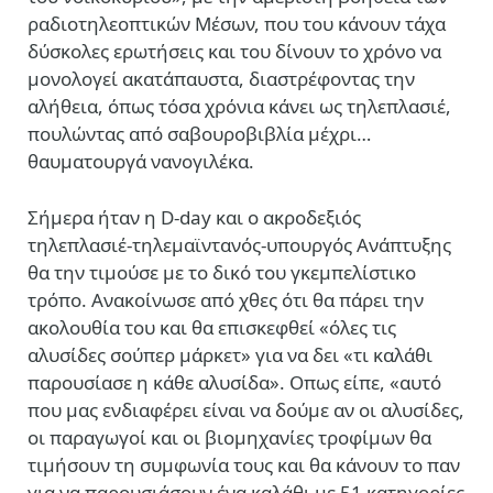
ραδιοτηλεοπτικών Μέσων, που του κάνουν τάχα
δύσκολες ερωτήσεις και του δίνουν το χρόνο να
μονολογεί ακατάπαυστα, διαστρέφοντας την
αλήθεια, όπως τόσα χρόνια κάνει ως τηλεπλασιέ,
πουλώντας από σαβουροβιβλία μέχρι…
θαυματουργά νανογιλέκα.
Σήμερα ήταν η D-day και ο ακροδεξιός
τηλεπλασιέ-τηλεμαϊντανός-υπουργός Ανάπτυξης
θα την τιμούσε με το δικό του γκεμπελίστικο
τρόπο. Ανακοίνωσε από χθες ότι θα πάρει την
ακολουθία του και θα επισκεφθεί «όλες τις
αλυσίδες σούπερ μάρκετ» για να δει «τι καλάθι
παρουσίασε η κάθε αλυσίδα». Οπως είπε, «αυτό
που μας ενδιαφέρει είναι να δούμε αν οι αλυσίδες,
οι παραγωγοί και οι βιομηχανίες τροφίμων θα
τιμήσουν τη συμφωνία τους και θα κάνουν το παν
για να παρουσιάσουν ένα καλάθι με 51 κατηγορίες