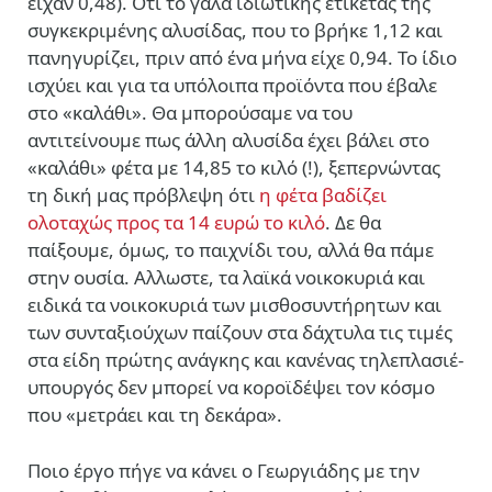
είχαν 0,48). Οτι το γάλα ιδιωτικής ετικέτας της
συγκεκριμένης αλυσίδας, που το βρήκε 1,12 και
πανηγυρίζει, πριν από ένα μήνα είχε 0,94. Το ίδιο
ισχύει και για τα υπόλοιπα προϊόντα που έβαλε
στο «καλάθι». Θα μπορούσαμε να του
αντιτείνουμε πως άλλη αλυσίδα έχει βάλει στο
«καλάθι» φέτα με 14,85 το κιλό (!), ξεπερνώντας
τη δική μας πρόβλεψη ότι
η φέτα βαδίζει
ολοταχώς προς τα 14 ευρώ το κιλό
. Δε θα
παίξουμε, όμως, το παιχνίδι του, αλλά θα πάμε
στην ουσία. Αλλωστε, τα λαϊκά νοικοκυριά και
ειδικά τα νοικοκυριά των μισθοσυντήρητων και
των συνταξιούχων παίζουν στα δάχτυλα τις τιμές
στα είδη πρώτης ανάγκης και κανένας τηλεπλασιέ-
υπουργός δεν μπορεί να κοροϊδέψει τον κόσμο
που «μετράει και τη δεκάρα».
Ποιο έργο πήγε να κάνει ο Γεωργιάδης με την