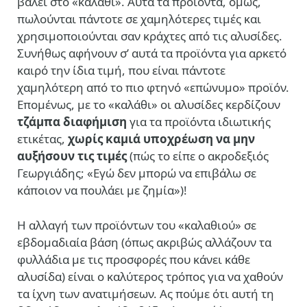
βάλει στο «καλάθι». Αυτά τα προϊόντα, όμως,
πωλούνται πάντοτε σε χαμηλότερες τιμές και
χρησιμοποιούνται σαν κράχτες από τις αλυσίδες.
Συνήθως αφήνουν σ’ αυτά τα προϊόντα για αρκετό
καιρό την ίδια τιμή, που είναι πάντοτε
χαμηλότερη από το πιο φτηνό «επώνυμο» προϊόν.
Επομένως, με το «καλάθι» οι αλυσίδες κερδίζουν
τζάμπα διαφήμιση
για τα προϊόντα ιδιωτικής
ετικέτας,
χωρίς καμιά υποχρέωση να μην
αυξήσουν τις τιμές
(πώς το είπε ο ακροδεξιός
Γεωργιάδης; «Εγώ δεν μπορώ να επιβάλω σε
κάποιον να πουλάει με ζημία»)!
Η αλλαγή των προϊόντων του «καλαθιού» σε
εβδομαδιαία βάση (όπως ακριβώς αλλάζουν τα
φυλλάδια με τις προσφορές που κάνει κάθε
αλυσίδα) είναι ο καλύτερος τρόπος για να χαθούν
τα ίχνη των ανατιμήσεων. Ας πούμε ότι αυτή τη