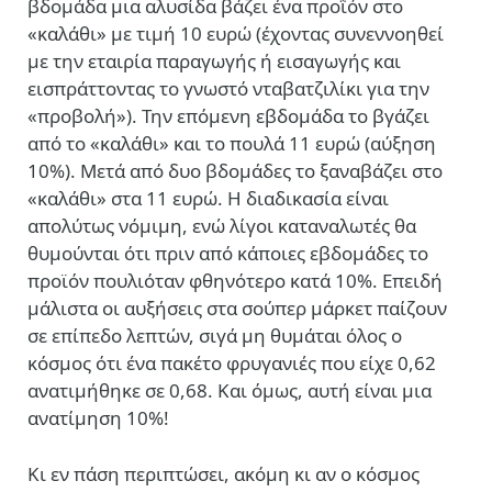
βδομάδα μια αλυσίδα βάζει ένα προΐόν στο
«καλάθι» με τιμή 10 ευρώ (έχοντας συνεννοηθεί
με την εταιρία παραγωγής ή εισαγωγής και
εισπράττοντας το γνωστό νταβατζιλίκι για την
«προβολή»). Την επόμενη εβδομάδα το βγάζει
από το «καλάθι» και το πουλά 11 ευρώ (αύξηση
10%). Μετά από δυο βδομάδες το ξαναβάζει στο
«καλάθι» στα 11 ευρώ. Η διαδικασία είναι
απολύτως νόμιμη, ενώ λίγοι καταναλωτές θα
θυμούνται ότι πριν από κάποιες εβδομάδες το
προϊόν πουλιόταν φθηνότερο κατά 10%. Επειδή
μάλιστα οι αυξήσεις στα σούπερ μάρκετ παίζουν
σε επίπεδο λεπτών, σιγά μη θυμάται όλος ο
κόσμος ότι ένα πακέτο φρυγανιές που είχε 0,62
ανατιμήθηκε σε 0,68. Και όμως, αυτή είναι μια
ανατίμηση 10%!
Κι εν πάση περιπτώσει, ακόμη κι αν ο κόσμος