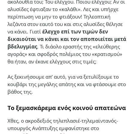
ακολουθία του; Του ελέγχου. Ποιου ελέγχου; Αν οι
αλυσίδες έφτιαξαν το «καλάθι». Λες και υπήρχε
περίπτωση να μην το φτιάξουν! Τηλεοπτική
λεζάντα στον εαυτό του και στις αλυσίδες θέλησε
να κάνει. Γιατί
έλεγχο επί των τιμών δεν
δικαιούται να κάνει και τον αποποιείται μετά
βδελυγμίας
. Τι διάολο εραστής της «ελεύθερης
αγοράς» και σφοδρός πολέμιος του «κρατισμού»
θα ήταν, αν έκανε ελέγχους στις τιμές;
Ας ξεκινήσουμε απ’ αυτό, για να ξετυλίξουμε το
κουβάρι της μεγάλης απάτης και να φτάσουμε στο
βάθος της.
Το ξεμασκάρεμα ενός κοινού απατεώνα
Χθες, ο ακροδεξιός τηλεπλασιέ-τηλεμαϊντανός-
υπουργός Ανάπτυξης εμφανίστηκε στο