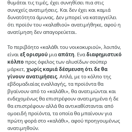
θυμάται τις τιμές, έχει συνηθίσει πια στις
συνεχείς ανατιμήσεις. Και δεν έχει και καμιά
δυνατότητα άμυνας. Δεν μπορεί να καταγγείλει
ότι προϊόν του «καλαθιού» ανατιμήθηκε, αφού η
ανατίμηση δεν απαγορεύεται.
Το περιβόητο «καλάθι του νοικοκυριού», λοιπόν,
είναι
εξ ορισμού
μια
απάτη
. Ενα
διαφημιστικό
κόλπο
προς όφελος των αλυσίδων σούπερ
μάρκετ,
χωρίς καμιά δέσμευση ότι δε θα
γίνουν ανατιμήσεις
. Απλά, με το κόλπο της
εβδομαδιαίας εναλλαγής, τα προϊόντα θα
βγαίνουν από το «καλάθι», θα ανατιμώνται και
ενδεχομένως θα επιστρέφουν ανατιμημένα ή δε
θα επιστρέφουν αλλά θα αντικαθίστανται από
ομοειδή προϊόντα, τα οποία θα μπαίνουν για
πρώτη φορά στο «καλάθι», αφού προηγουμένως
ανατιμηθούν.