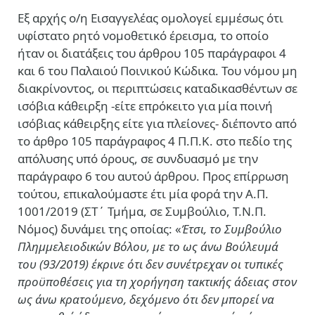
Εξ αρχής ο/η Εισαγγελέας ομολογεί εμμέσως ότι
υφίστατο
ρητό
νομοθετικό έρεισμα, το οποίο
ήταν οι διατάξεις του άρθρου 105 παράγραφοι 4
και 6 του Παλαιού Ποινικού Κώδικα. Του νόμου μη
διακρίνοντος, οι περιπτώσεις καταδικασθέντων σε
ισόβια κάθειρξη -είτε επρόκειτο για μία ποινή
ισόβιας κάθειρξης είτε για πλείονες- διέποντο από
το άρθρο 105 παράγραφος 4 Π.Π.Κ. στο πεδίο της
απόλυσης υπό όρους, σε συνδυασμό με την
παράγραφο 6 του αυτού άρθρου. Προς επίρρωση
τούτου, επικαλούμαστε έτι μία φορά την Α.Π.
1001/2019 (ΣΤ΄ Τμήμα, σε Συμβούλιο, Τ.Ν.Π.
Νόμος) δυνάμει της οποίας: «
Έτσι, το Συμβούλιο
Πλημμελειοδικών Βόλου, με το ως άνω Βούλευμά
του (93/2019) έκρινε ότι δεν συνέτρεχαν οι τυπικές
προϋποθέσεις για τη χορήγηση τακτικής άδειας στον
ως άνω κρατούμενο, δεχόμενο ότι δεν μπορεί να