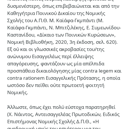
δυσμενέστερη, όπως επιβεβαιώνεται και από την
Καθηγήτρια Ποινικού Δικαίου της Νομικής
Σχολής του Α.Π.Θ. Μ. Καϊάφα-Γκμπάντι (Μ.
Καϊάφα-Γκμπάντι, Ν. Μπιτζιλέκης, Ε. Συμεωνίδου-
Καστανίδου, «Δίκαιο των Ποινικών Κυρώσεων»,
Νομική Βιβλιοθήκη, 2020, 3
η
έκδοση, σελ. 620).
Εξ ού και οι γλωσσικές ακροβασίες του/της
ανώνυμου Εισαγγελέως περί έλλειψης
απαγόρευσης, φαντάζουν ως μία απέλπιδα
προσπάθεια δικαιολόγησης μίας contra legem και
contra rationem Εισαγγελικής Πρότασης, η οποία
ωστόσο δεν πείθει ούτε πρωτοετή φοιτητή
Νομικής.
Άλλωστε, όπως έχει πολύ εύστοχα παρατηρηθεί
(Χ. Νάιντος, Αντεισαγγελέας Πρωτοδικών, Ειδικός
Επιστήμονας Νομικής Σχολής Δ.Π.Θ., «Η
αναδρομική ισχύς του ηπιότερου για τον