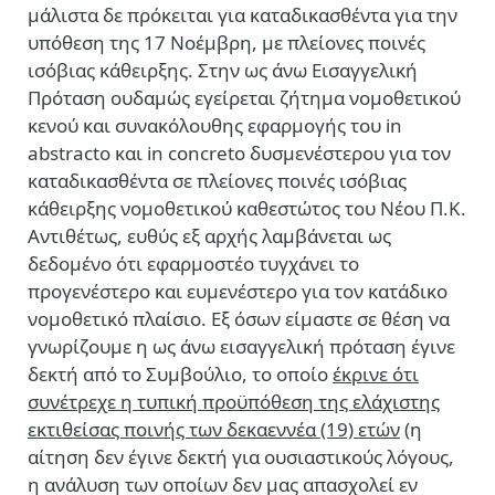
μάλιστα δε πρόκειται για καταδικασθέντα για την
υπόθεση της 17
Νοέμβρη, με πλείονες ποινές
ισόβιας κάθειρξης. Στην ως άνω Εισαγγελική
Πρόταση ουδαμώς εγείρεται ζήτημα νομοθετικού
κενού και συνακόλουθης εφαρμογής του in
abstracto και in concreto δυσμενέστερου για τον
καταδικασθέντα σε πλείονες ποινές ισόβιας
κάθειρξης νομοθετικού καθεστώτος του Νέου Π.Κ.
Αντιθέτως, ευθύς εξ αρχής λαμβάνεται ως
δεδομένο ότι εφαρμοστέο τυγχάνει το
προγενέστερο και ευμενέστερο για τον κατάδικο
νομοθετικό πλαίσιο. Εξ όσων είμαστε σε θέση να
γνωρίζουμε η ως άνω εισαγγελική πρόταση έγινε
δεκτή από το Συμβούλιο, το οποίο
έκρινε ότι
συνέτρεχε η τυπική προϋπόθεση της ελάχιστης
εκτιθείσας ποινής των δεκαεννέα (19) ετών
(η
αίτηση δεν έγινε δεκτή για ουσιαστικούς λόγους,
η ανάλυση των οποίων δεν μας απασχολεί εν