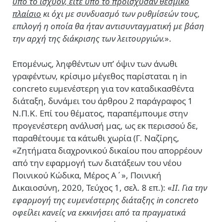
υπό το ισχύον, είτε υπό το προϊσχύσαν θεσμικό
πλαίσιο
κι όχι με συνδυασμό των ρυθμίσεών τους,
επιλογή η οποία θα ήταν αντισυνταγματική με βάση
την αρχή της διάκρισης των λειτουργιών.
».
Επομένως, ληφθέντων υπ’ όψιν των άνωθι
γραφέντων, κρίσιμο μέγεθος παρίσταται η in
concreto ευμενέστερη για τον καταδικασθέντα
διάταξη, δυνάμει του άρθρου 2 παράγραφος 1
Ν.Π.Κ. Επί του θέματος, παραπέμπουμε στην
προγενέστερη ανάλυσή μας, ως εκ περισσού δε,
παραθέτουμε τα κάτωθι χωρία (Γ. Ναζίρης,
«Ζητήματα διαχρονικού δικαίου που απορρέουν
από την εφαρμογή των διατάξεων του νέου
Ποινικού Κώδικα, Μέρος Α΄», Ποινική
Δικαιοσύνη, 2020, Τεύχος 1, σελ. 8 επ.): «
ΙΙ. Για την
εφαρμογή της ευμενέστερης διάταξης in concreto
οφείλει κανείς να εκκινήσει από τα πραγματικά