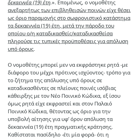
δεκαεννέα (19) έτη
.
». Επομένως, ο νομοθέτης
ανεξαρτήτως των επιβληθεισών ποινών είχε θέσει
ως όριο παραμονής στο σωφρονιστικό κατάστημα
τα δεκαεννέα (19) έτη, μετά την πάροδο του
οποίου ο/η καταδικασθείς/καταδικασθείσα
πληρούσε τις τυπικές προϋποθέσεις για απόλυση
υπό όρους
.
Ο νομοθέτης μπορεί μεν να εκφράστηκε ρητά -με
διάφορο του μέχρι πρότινος ισχύοντος- τρόπο για
το ζήτημα της απόλυσης υπό όρους σε
καταδικασθέντες σε πλείονες ποινές ισόβιας
κάθειρξης με τον Νέο Ποινικό Κώδικα,
εξ ίσου
όμως ρητά είχε εκφραστεί και στον Παλαιό
Ποινικό Κώδικα, θέτοντας ως όριο για την
υποβολή αίτησης για υφ’ όρον απόλυση τα
δεκαεννέα (19) έτη πραγματικής κράτησης
.
Καθίσταται πασίδηλο -έτι μία φορά- ότι η