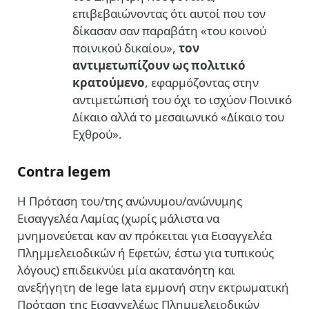
επιβεβαιώνοντας ότι αυτοί που τον
δίκασαν σαν παραβάτη «του κοινού
ποινικού δικαίου»,
τον
αντιμετωπίζουν ως πολιτικό
κρατούμενο
, εφαρμόζοντας στην
αντιμετώπισή του όχι το ισχύον Ποινικό
Δίκαιο αλλά το μεσαιωνικό «Δίκαιο του
Εχθρού».
Contra legem
Η Πρόταση του/της ανώνυμου/ανώνυμης
Εισαγγελέα Λαμίας (χωρίς μάλιστα να
μνημονεύεται καν αν πρόκειται για Εισαγγελέα
Πλημμελειοδικών ή Εφετών, έστω για τυπικούς
λόγους) επιδεικνύει μία ακατανόητη και
ανεξήγητη de lege lata εμμονή στην εκτρωματική
Πρόταση της Εισαγγελέως Πλημμελειοδικών