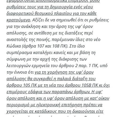
εφαρμόζονται αποσπασματικά επιμέρους μόνο
ρυθμίσεις τους για τη δημιουργία ενός νέου
διαφορετικού θεσμικού πλαισίου για τον κάθε
κρατούμενο
. Αξίζει δε να σημειωθεί ότι οι ρυθμίσεις
για την ανάκληση και την άρση της υφ’ όρον
απόλυσης, σε αντίθεση με τις διατάξεις περί
αναστολής της ποινής, παρέμειναν ίδιες στο νέο
Κώδικα (άρθρα 107 και 108 ΠΚ). Στο ίδιο
συμπέρασμα καταλήγει κανείς και με βάση τη
σύμφωνη με την αρχή της διάκρισης των
λειτουργιών ερμηνεία του άρθρου 2 παρ. 1 ΠΚ, υπό
την έννοια ότι
για τη χορήγηση της υφ’ όρον
απόλυσης θα συγκριθεί η παλαιά διάταξη του
άρθρου 105 ΠΚ με τη νέα του άρθρου 105Β ΠΚ κι όχι
επιμέρους εδάφια των παραπάνω άρθρων. Η υφ’
όρον απόλυση και η υφ’ όρον απόλυση με κατ’ οίκον
περιορισμό με ηλεκτρονική επιτήρηση πρέπει να
χορηγείται σε κατάδικους που τη δικαιούνται είτε