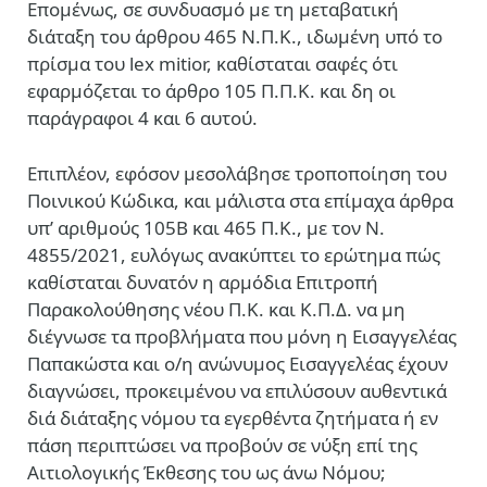
Επομένως, σε συνδυασμό με τη μεταβατική
διάταξη του άρθρου 465 Ν.Π.Κ., ιδωμένη υπό το
πρίσμα του lex mitior, καθίσταται σαφές ότι
εφαρμόζεται το άρθρο 105 Π.Π.Κ. και δη οι
παράγραφοι 4 και 6 αυτού.
Επιπλέον, εφόσον μεσολάβησε τροποποίηση του
Ποινικού Κώδικα, και μάλιστα στα επίμαχα άρθρα
υπ’ αριθμούς 105Β και 465 Π.Κ., με τον Ν.
4855/2021, ευλόγως ανακύπτει το ερώτημα πώς
καθίσταται δυνατόν η αρμόδια Επιτροπή
Παρακολούθησης νέου Π.Κ. και Κ.Π.Δ. να μη
διέγνωσε τα προβλήματα που μόνη η Εισαγγελέας
Παπακώστα και ο/η ανώνυμος Εισαγγελέας έχουν
διαγνώσει, προκειμένου να επιλύσουν αυθεντικά
διά διάταξης νόμου τα εγερθέντα ζητήματα ή εν
πάση περιπτώσει να προβούν σε νύξη επί της
Αιτιολογικής Έκθεσης του ως άνω Νόμου;