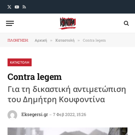
X
YouTube
RSS
(Twitter)
ΠΛΟΗΓΗΣΗ:
Αρχική
Καταστολή
Contra legem
»
»
ΚΑΤΑΣΤΟΛΗ
Contra legem
Για τη δικαστική αντιμετώπιση
του Δημήτρη Κουφοντίνα
Eksegersi.gr
7 Φεβ 2022, 15:26