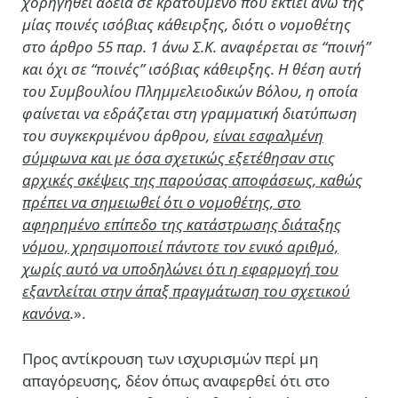
χορηγηθεί άδεια σε κρατούμενο που εκτίει άνω της
μίας ποινές ισόβιας κάθειρξης, διότι ο νομοθέτης
στο άρθρο 55 παρ. 1 άνω Σ.Κ. αναφέρεται σε “ποινή”
και όχι σε “ποινές” ισόβιας κάθειρξης. Η θέση αυτή
του Συμβουλίου Πλημμελειοδικών Βόλου, η οποία
φαίνεται να εδράζεται στη γραμματική διατύπωση
του συγκεκριμένου άρθρου,
είναι εσφαλμένη
σύμφωνα και με όσα σχετικώς εξετέθησαν στις
αρχικές σκέψεις της παρούσας αποφάσεως, καθώς
πρέπει να σημειωθεί ότι ο νομοθέτης, στο
αφηρημένο επίπεδο της κατάστρωσης διάταξης
νόμου, χρησιμοποιεί πάντοτε τον ενικό αριθμό,
χωρίς αυτό να υποδηλώνει ότι η εφαρμογή του
εξαντλείται στην άπαξ πραγμάτωση του σχετικού
κανόνα
.
».
Προς αντίκρουση των ισχυρισμών περί μη
απαγόρευσης, δέον όπως αναφερθεί ότι στο