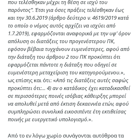
που τελέσθηκαν μέχρι τη θέση σε ισχύ του
παρόντος”. Έτσι για όσες πράξεις τελέσθηκαν έως
και την 30.6.2019 (άρθρο δεύτερο ν. 4619/2019 κατά
το οποίο ο νόμος αυτός αρχίζει να ισχύει από
1.7.2019), εφαρμόζονται αναφορικά με την υφ’ όρον
απόλυση οι διατάξεις του προγενέστερου ΠΚ,
εφόσον βέβαια τυγχάνουν ευμενέστερες, αφού από
την διάταξη του άρθρου 2 του ΠΚ προκύπτει ότι
εφαρμόζεται πάντοτε η διάταξη που οδηγεί σε
ευμενέστερη μεταχείριση του κατηγορούμενου.
»,
ως επίσης και ότι: «
Από τις διατάξεις αυτές σαφώς
προκύπτει ότι
:… 4) αν ο κατάδικος έχει καταδικασθεί
σε περισσότερες ποινές ισόβιας κάθειρξης μπορεί
να απολυθεί μετά από έκτιση δεκαεννέα ετών, αφού
συμπληρώσει συνολικά εικοσιπέντε έτη εκτιθείσας
ποινής με ευεργετικό υπολογισμό.
».
Από το εν λόγω χωρίο συνάγονται αυτόθροα τα