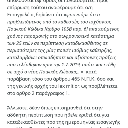
απολύονται υφ’ όρους οι πολυισοβίτες. Προς
επίρρωση τούτου αναφέρουμε ότι ο/η
Εισαγγελέας δηλώνει ότι «
φρονούμε ότι ο
προβλεπόμενος υπό το καθεστώς του ισχύοντος
Ποινικού Κώδικα [άρθρο 105Β παρ. 6] απαιτούμενος
χρόνος παραμονής στο σωφρονιστικό κατάστημα
των 25 ετών σε περίπτωση καταδικασθέντος σε
περισσότερες της μίας ποινές ισόβιας κάθειρξης,
καταλαμβάνει οπωσδήποτε και αξιόποινες πράξεις
που τελέσθηκαν πριν την 1-7-2019, οπότε και ετέθη
σε ισχύ ο νέος Ποινικός Κώδικας…
», κατά
παράβαση τόσο του άρθρου 465 Ν.Π.Κ. όσο και
της γενικής αρχής του lex mitior, ως προβλέπεται
στο άρθρο 2 παράγραφος 1.
Άλλωστε, δέον όπως επισημανθεί ότι στην
αδόκητη περίπτωση που ήθελε κριθεί ότι για
καταδικασθέντες προ της ημερομηνίας εισαγωγής