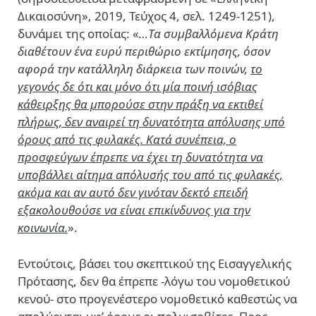
Δικαιοσύνη», 2019, Τεύχος 4, σελ. 1249-1251),
δυνάμει της οποίας: «
…Τα συμβαλλόμενα Κράτη
διαθέτουν ένα ευρύ περιθώριο εκτίμησης, όσον
αφορά την κατάλληλη διάρκεια των ποινών,
το
γεγονός δε ότι και μόνο ότι μία ποινή ισόβιας
κάθειρξης θα μπορούσε στην πράξη να εκτιθεί
πλήρως, δεν αναιρεί τη δυνατότητα απόλυσης υπό
όρους από τις φυλακές. Κατά συνέπεια, ο
προσφεύγων έπρεπε να έχει τη δυνατότητα να
υποβάλλει αίτημα απόλυσής του από τις φυλακές,
ακόμα και αν αυτό δεν γινόταν δεκτό επειδή
εξακολουθούσε να είναι επικίνδυνος για την
κοινωνία
.
».
Εντούτοις, βάσει του σκεπτικού της Εισαγγελικής
Πρότασης, δεν θα έπρεπε -λόγω του νομοθετικού
κενού- στο προγενέστερο νομοθετικό καθεστώς να