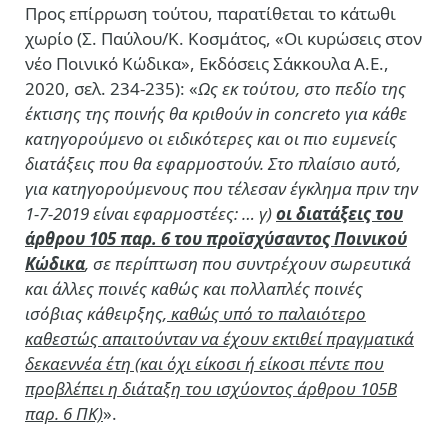
Προς επίρρωση τούτου, παρατίθεται το κάτωθι
χωρίο (Σ. Παύλου/Κ. Κοσμάτος, «Οι κυρώσεις στον
νέο Ποινικό Κώδικα», Εκδόσεις Σάκκουλα Α.Ε.,
2020, σελ. 234-235): «
Ως εκ τούτου, στο πεδίο της
έκτισης της ποινής θα κριθούν in concreto για κάθε
κατηγορούμενο οι ειδικότερες και οι πιο ευμενείς
διατάξεις που θα εφαρμοστούν. Στο πλαίσιο αυτό,
για κατηγορούμενους που τέλεσαν έγκλημα πριν την
1-7-2019 είναι εφαρμοστέες: … γ)
οι διατάξεις του
άρθρου 105 παρ. 6 του προϊσχύσαντος Ποινικού
Κώδικα
, σε περίπτωση που συντρέχουν σωρευτικά
και άλλες ποινές καθώς και πολλαπλές ποινές
ισόβιας κάθειρξης
,
καθώς υπό το παλαιότερο
καθεστώς απαιτούνταν να έχουν εκτιθεί πραγματικά
δεκαεννέα έτη (και όχι είκοσι ή είκοσι πέντε που
προβλέπει η διάταξη του ισχύοντος άρθρου 105Β
παρ. 6 ΠΚ)
».