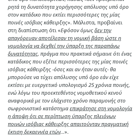
ρητά τη δυνατότητα χορήγησης απόλυσης υπό όρο
στον κατάδικο που εκτίει περισσότερες της μίας
ποινές ισόβιας κάθειρξης
». Μάλιστα, προβαίνει
στη διαπίστωση ότι «
Εφόσον όμως
δεν την
απαγόρευαν αποτέλεσαν τη νομική βάση ώστε η
νομολογία να δεχθεί την ύπαρξη της παραπάνω
δυνατότητας
, πράγμα που πρακτικά σήμαινε ότι ένας
κατάδικος που εξέτιε περισσότερες της μίας ποινές
ισόβιας κάθειρξης -όσες και αν ήταν αυτές- θα
μπορούσε να τύχει απόλυσης υπό όρο εάν είχε
εκτίσει με ευεργετικό υπολογισμό 25 χρόνια ποινής,
ενώ λόγω του προεκτεθέντος νομοθετικού κενού
αναφορικά με τον ελάχιστο χρόνο παραμονής στο
σωφρονιστικό κατάστημα
επικράτησε στη νομολογία
η άποψη ότι σε περίπτωση ύπαρξης πλειόνων
ποινών ισόβιας κάθειρξης απαιτούνταν πραγματική
έκτιση δεκαεννέα ετών
…
».