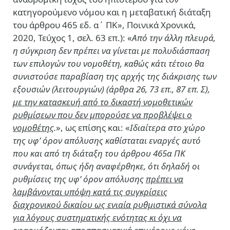
κατηγορούμενο νόμου και η μεταβατική διάταξη
του άρθρου 465 εδ. α΄ ΠΚ», Ποινικά Χρονικά,
2020, Τεύχος 1, σελ. 63 επ.): «
Από την άλλη πλευρά,
η σύγκριση δεν πρέπει να γίνεται με πολυδιάσπαση
των επιλογών του νομοθέτη, καθώς κάτι τέτοιο θα
συνιστούσε παραβίαση της αρχής της διάκρισης των
εξουσιών (λειτουργιών) (άρθρα 26, 73 επ., 87 επ. Σ),
με την κατασκευή από το δικαστή νομοθετικών
ρυθμίσεων που δεν μπορούσε να προβλέψει ο
νομοθέτης
.
», ως επίσης και: «
Ιδιαίτερα στο χώρο
της υφ’ όρον απόλυσης καθίσταται εναργές αυτό
που και από τη διάταξη του άρθρου 465α ΠΚ
συνάγεται, όπως ήδη αναφέρθηκε, ότι δηλαδή οι
ρυθμίσεις της υφ’ όρον απόλυσης
πρέπει να
λαμβάνονται υπόψη κατά τις συγκρίσεις
διαχρονικού δικαίου ως ενιαία ρυθμιστικά σύνολα
για λόγους συστηματικής ενότητας κι όχι να