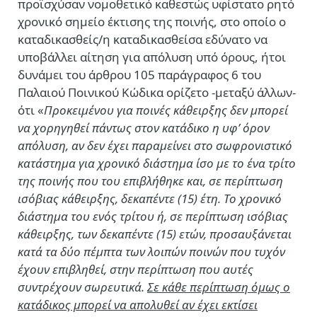
προϊσχύσαν νομοθετικό καθεστώς υφίστατο ρητό
χρονικό σημείο έκτισης της ποινής, στο οποίο ο
καταδικασθείς/η καταδικασθείσα εδύνατο να
υποβάλλει αίτηση για απόλυση υπό όρους, ήτοι
δυνάμει του άρθρου 105 παράγραφος 6 του
Παλαιού Ποινικού Κώδικα ορίζετο -μεταξύ άλλων-
ότι «
Προκειμένου για ποινές κάθειρξης δεν μπορεί
να χορηγηθεί πάντως στον κατάδικο η υφ’ όρον
απόλυση, αν δεν έχει παραμείνει στο σωφρονιστικό
κατάστημα για χρονικό διάστημα ίσο με το ένα τρίτο
της ποινής που του επιβλήθηκε και, σε περίπτωση
ισόβιας κάθειρξης, δεκαπέντε (15) έτη. Το χρονικό
διάστημα του ενός τρίτου ή, σε περίπτωση ισόβιας
κάθειρξης, των δεκαπέντε (15) ετών, προσαυξάνεται
κατά τα δύο πέμπτα των λοιπών ποινών που τυχόν
έχουν επιβληθεί, στην περίπτωση που αυτές
συντρέχουν σωρευτικά.
Σε κάθε περίπτωση όμως ο
κατάδικος μπορεί να απολυθεί αν έχει εκτίσει