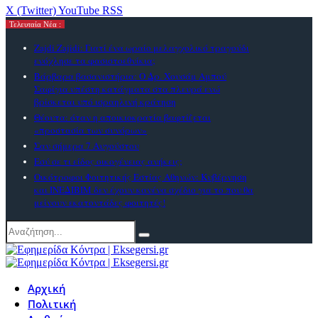
X (Twitter)
YouTube
RSS
Τελευταία Νέα :
Zajdi Ζajidi: Γιατί ένα ωραίο μελαγχολικό τραγούδι
ενόχλησε τα φασιστοεθνίκια;
Βάρβαρα βασανιστήρια: Ο Δρ. Χουσάμ Αμπού
Σαφίγια υπέστη κατάγματα στα πλευρά ενώ
βρίσκεται υπό ισραηλινή κράτηση
Θέουτα: όταν η αποικιοκρατία βαφτίζεται
«προστασία των συνόρων»
Σαν σήμερα 7 Αυγούστου
Εσύ σε τι είδος οικογένειας ανήκεις;
Οικότροφοι Φοιτητικής Εστίας Αθηνών: Κυβέρνηση
και ΙΝΕΔΙΒΙΜ δεν έχουν κανένα σχέδιο για το που θα
μείνουν εκατοντάδες φοιτητές!
Αρχική
Πολιτική