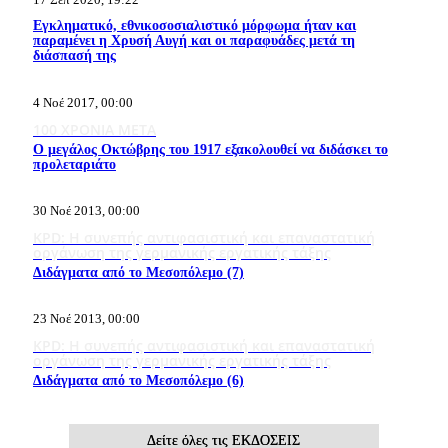
Εγκληματικό, εθνικοσοσιαλιστικό μόρφωμα ήταν και
παραμένει η Χρυσή Αυγή και οι παραφυάδες μετά τη
διάσπασή της
4 Νοέ 2017, 00:00
100 ΧΡΟΝΙΑ ΜΕΤΑ
Ο μεγάλος Οκτώβρης του 1917 εξακολουθεί να διδάσκει το
προλεταριάτο
30 Νοέ 2013, 00:00
KPD: Η συνεπής αντιφασιστική και επαναστατική
οργάνωση της γερμανικής εργατικής τάξης
Διδάγματα από το Μεσοπόλεμο (7)
23 Νοέ 2013, 00:00
KPD: Η συνεπής αντιφασιστική και επαναστατική
οργάνωση της γερμανικής εργατικής τάξης
Διδάγματα από το Μεσοπόλεμο (6)
Δείτε όλες τις ΕΚΔΟΣΕΙΣ