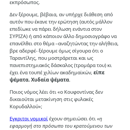
εκπρόσωπος.
Δεν ξέρουμε, βέβαια, αν υπήρχε διάθεση από
αυτόν που έκανε την ερώτηση (αυτός μάλλον
επεδίωκε να πάρει δήλωση ενάντια στον
ΣΥΡΙΖΑ) ή από κάποιον άλλο δημοσιογράφο να
επανέλθει στο θέμα –αναζητώντας την αλήθεια,
βρε αδερφέ- ξέρουμε όμως σίγουρα ότι ο
Ταραντίλης, που μοστράρεται και ως
πανεπιστημιακός δάσκαλος (τρομάρα του) κι
έχει ένα τουπέ χιλίων ακαδημαϊκών,
είπε
ψέματα. Χυδαία ψέματα
.
Ποιος νόμος λέει ότι «ο Κουφοντίνας δεν
δικαιούται μετακίνηση στις φυλακές
Κορυδαλλού»;
Εγκριτοι νομικοί
έχουν σημειώσει ότι
«η
εφαρμογή στο πρόσωπο του κρατούμενου των