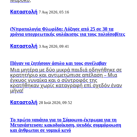
Καταστολή
7 Αυγ 2026, 05:16
(Ν)τροπολογία Φλωρίδη: Αύξησε από 25 σε 30 τα
χρόνια υποχρεωτικής φυλάκισης για τους πολυϊσοβίτες
Καταστολή
3 Αυγ 2026, 09:41
Πήγαν να ζητήσουν άσυλο και τους συνέλαβαν
Μια μητέρα με δύο μικρά παιδιά οδηγήθηκε σε
κρατητήριο και αντιμετώπισε απέλαση – Μια
έγκυος γυναίκα και ο σύντροφός της
κρατήθηκαν χωρίς καταγραφή επί σχεδόν έναν
μήνα!
Καταστολή
28 Ιούλ 2026, 09:52
Το πρώτο ναυάγιο για το Σύμφωνο-έκτρωμα για τη
Μετανάστευση: κακοδιοίκηση, ψευδής συμμόρφωση
και άνθρωποι σε νομικό κενό