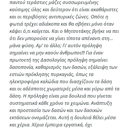
παντού τεράστιες μάζες συσσωρευμένης
καύσιμης ύλης και δεύτερον ότι είναι ακαθάριστες
και οι περιβόητες αντιπυρικές ζώνες. Οπότε η
φωτιά τρέχει αδιάκοπα και θα σβήσει μόνο όταν
κάψει ό,τι καίγεται. Και ο Μητσοτάκης βγήκε να πει
ότι δεν μπορούσε να γίνει τίποτα απέναντι στη…
μάνα φύση. Αμ’ το άλλο; Γι’ αυτόν πρόληψη
σημαίνει να μην καούν άνθρωποι!!! Για έναν
πρωτοετή της Δασολογίας πρόληψη σημαίνει
δασοπονία, καθαρισμός των δασών, εξάλειψη των
εστιών πρόκλησης πυρκαγιάς, όπως τα
ηλεκτροφόρα καλώδια που διασχίζουν τα δάση
και οι αδέσποτες χωματερές μέσα και γύρω από τα
δάση. Η πρόληψη είναι μια δουλειά που γίνεται
συστηματικά κάθε χρόνο το χειμώνα. Ανάπτυξη
και προστασία των δασών και των δασικών
εκτάσεων ονομάζεται. Αυτή η δουλειά θέλει μέσα
και χέρια. Χέρια έμπειρα εργατικά, όχι