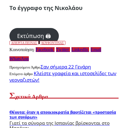
Το έγγραφο της Νικολάου
Εκτύπωση 🖨
ΑΠΕΡΓΙΑ ΠΕΙΝΑΣ
ΚΟΥΦΟΝΤΙΝΑΣ
Κοινοποίηση:
Facebook
Twitter
LinkedIn
Email
WhatsApp
Σαν σήμερα 22 Γενάρη
Προηγούμενο Άρθρο
Κλείστε γραφεία και ιστοσελίδες των
Επόμενο άρθρο
νεοναζιστών!
Σ
χετικά Αρθρα
Θέουτα: όταν η αποικιοκρατία βαφτίζεται «προστασία
των συνόρων»
Γιατί τα σύνορα της Ισπανίας βρίσκονται στο
Μαρόκο;