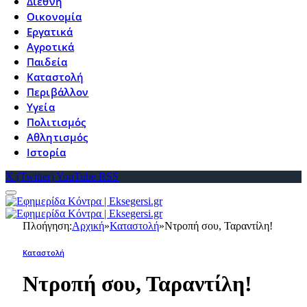
Διεθνή
Οικονομία
Εργατικά
Αγροτικά
Παιδεία
Καταστολή
Περιβάλλον
Υγεία
Πολιτισμός
Αθλητισμός
Ιστορία
X (Twitter)
YouTube
RSS
Πλοήγηση:
Αρχική
»
Καταστολή
»
Ντροπή σου, Ταραντίλη!
Καταστολή
Ντροπή σου, Ταραντίλη!