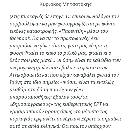
Κυριάκος Μητσοτάκης
(Στις πυρκαγιές δεν πήγε. Οι επικοινωνιολόγοι τον
συμβούλεψαν να μην φωτογραφίζεται με φόντο
εικόνες καταστροφής. «Παρενέβη» μέσω του
facebook. Για να πει το πρωτοφανές: Δεν
μπορούσε να γίνει τίποτα, γιατί μας νίκησε η
φύση! Φταίει το κακό το ριζικό μας, φταίει κι ο
θεός που μας μισεί… «Φύση» είναι τα καλώδια των
ανεμογεννητριών που έβαλαν τη φωτιά στην
Αττικοβοιωτία και που είχαν ξαναβάλει φωτιά τον
Ιούνη στο ίδιο σημείο; «Φύση» είναι τα εντελώς
ακαθάριστα δάση που έχουν γίνει
μπαρουταποθήκες; Εβαλαν τους/τις
«δημοσιογράφους» της κυβερνητικής ΕΡΤ να
χρησιμοποιούν όρους όπως «το μέτωπο της
πυρκαγιάς εμφανίζει συνέχεια»! Ξέρετε τι σημαίνει
αυτό σε απλά ελληνικά; Οτι πρώτον υπάρχουν