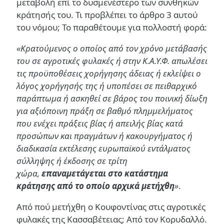
μεταβολή επί το δυσμενέστερο των συνθηκών
κράτησής του. Τι προβλέπει το άρθρο 3 αυτού
του νόμου; Το παραθέτουμε για πολλοστή φορά:
«Κρατούμενος ο οποίος από τον χρόνο μετάβασής
του σε αγροτικές φυλακές ή στην Κ.Α.Υ.Φ. απωλέσει
τις προϋποθέσεις χορήγησης άδειας ή εκλείψει ο
λόγος χορήγησής της ή υποπέσει σε πειθαρχικό
παράπτωμα ή ασκηθεί σε βάρος του ποινική δίωξη
για αξιόποινη πράξη σε βαθμό πλημμελήματος
που ενέχει πράξεις βίας ή απειλής βίας κατά
προσώπων και πραγμάτων ή κακουργήματος ή
διαδικασία εκτέλεσης ευρωπαϊκού εντάλματος
σύλληψης ή έκδοσης σε τρίτη
χώρα,
επαναμετάγεται στο κατάστημα
κράτησης από το οποίο αρχικά μετήχθη
»
.
Από πού μετήχθη ο Κουφοντίνας στις αγροτικές
φυλακές της Κασσαβέτειας; Από τον Κορυδαλλό.