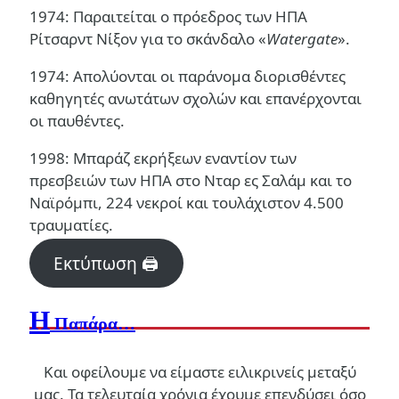
1974: Παραιτείται ο πρόεδρος των ΗΠΑ
Ρίτσαρντ Νίξον για το σκάνδαλο «
Watergate
».
1974: Απολύονται οι παράνομα διορισθέντες
καθηγητές ανωτάτων σχολών και επανέρχονται
οι παυθέντες.
1998: Μπαράζ εκρήξεων εναντίον των
πρεσβειών των ΗΠΑ στο Νταρ ες Σαλάμ και το
Ναϊρόμπι, 224 νεκροί και τουλάχιστον 4.500
τραυματίες.
Εκτύπωση 🖨
Η
Παπάρα…
Και οφείλουμε να είμαστε ειλικρινείς μεταξύ
μας. Τα τελευταία χρόνια έχουμε επενδύσει όσο