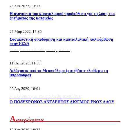
25 Σεπ 2022, 13:12
Η ανατροπή του καπιταλισμού προϋπόθεση για τη λύση του
ζητήματος της κατοικίας
27 Μαρ 2022, 17:35
Σοσιαλιστική οικοδόμηση και καπιταλιστική παλινόρθωση
στην ΕΣΣΔ
Κατεβάστε ελεύθερα τη μελέτη
11 Οκτ 2020, 11:30
Διδάγματα από το Μεσοπόλεμο (κατεβάστε ελεύθερα τη
μπροσούρα)
29 Αυγ 2020, 10:01
Η αλήθεια για τους Σλαβομακεδόνες
Ο ΠΟΛΥΧΡΟΝΟΣ ΑΝΕΛΕΗΤΟΣ ΔΙΩΓΜΟΣ ΕΝΟΣ ΛΑΟΥ
Α
φιερώματα
17 Σεπ 2020, 19:22