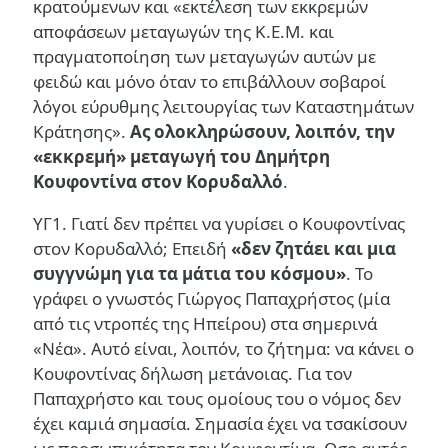
κρατούμενων και «εκτέλεση των εκκρεμών
αποφάσεων μεταγωγών της Κ.Ε.Μ. και
πραγματοποίηση των μεταγωγών αυτών με
φειδώ και μόνο όταν το επιβάλλουν σοβαροί
λόγοι εύρυθμης λειτουργίας των Καταστημάτων
Κράτησης».
Ας ολοκληρώσουν, λοιπόν, την
«εκκρεμή» μεταγωγή του Δημήτρη
Κουφοντίνα στον Κορυδαλλό
.
ΥΓ1. Γιατί δεν πρέπει να γυρίσει ο Κουφοντίνας
στον Κορυδαλλό; Επειδή
«δεν ζητάει και μια
συγγνώμη για τα μάτια του κόσμου»
. Το
γράφει ο γνωστός Γιώργος Παπαχρήστος (μία
από τις ντροπές της Ηπείρου) στα σημερινά
«Νέα». Αυτό είναι, λοιπόν, το ζήτημα: να κάνει ο
Κουφοντίνας δήλωση μετάνοιας. Για τον
Παπαχρήστο και τους ομοίους του ο νόμος δεν
έχει καμιά σημασία. Σημασία έχει να τσακίσουν