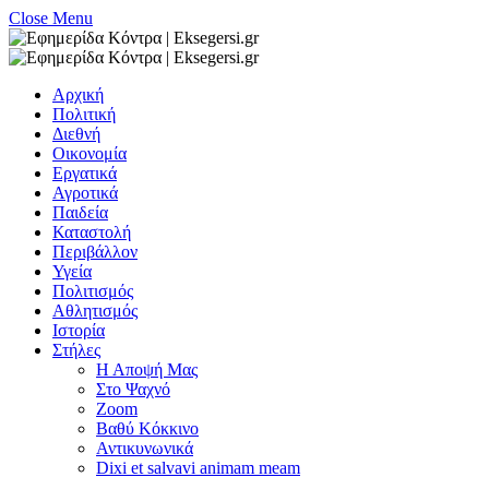
Close Menu
Αρχική
Πολιτική
Διεθνή
Οικονομία
Εργατικά
Αγροτικά
Παιδεία
Καταστολή
Περιβάλλον
Υγεία
Πολιτισμός
Αθλητισμός
Ιστορία
Στήλες
Η Αποψή Μας
Στο Ψαχνό
Zoom
Βαθύ Κόκκινο
Αντικυνωνικά
Dixi et salvavi animam meam