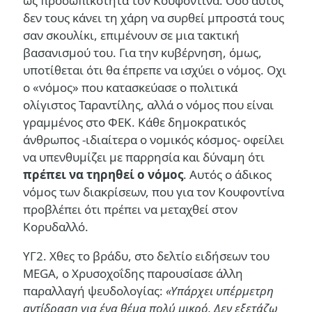
ως προσωπικότητα τον Κουφοντίνα. Οσο αυτός
δεν τους κάνει τη χάρη να συρθεί μπροστά τους
σαν σκουλίκι, επιμένουν σε μια τακτική
βασανισμού του. Για την κυβέρνηση, όμως,
υποτίθεται ότι θα έπρεπε να ισχύει ο νόμος. Οχι
ο «νόμος» που κατασκεύασε ο πολιτικά
ολίγιστος Ταραντίλης, αλλά ο νόμος που είναι
γραμμένος στο ΦΕΚ. Κάθε δημοκρατικός
άνθρωπος -ιδιαίτερα ο νομικός κόσμος- οφείλει
να υπενθυμίζει με παρρησία και δύναμη ότι
πρέπει να τηρηθεί ο νόμος
. Αυτός ο άδικος
νόμος των διακρίσεων, που για τον Κουφοντίνα
προβλέπει ότι πρέπει να μεταχθεί στον
Κορυδαλλό.
YΓ2. Χθες το βράδυ, στο δελτίο ειδήσεων του
MEGA, ο Χρυσοχοΐδης παρουσίασε άλλη
παραλλαγή ψευδολογίας:
«Υπάρχει υπέρμετρη
αντίδραση για ένα θέμα πολύ μικρό. Δεν εξετάζω