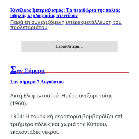
Κινέζικος Ιμπεριαλισμός: Tα περιθώρια της παλιάς
υψηλής κερδοφορίας στενεύουν
Παρά τη συνεχιζόμενη υπερεκμετάλλευση του
προλεταριάτου
Περισσότερα…
Σ
αν Σήμερα
Σαν σήμερα 7 Αυγούστου
Ακτή Ελεφαντοστού: Ημέρα ανεξαρτησίας
(1960).
1964: Η τουρκική αεροπορία βομβαρδίζει επί
τριήμερο πόλεις και χωριά της Κύπρου,
εκατοντάδες νεκροί.