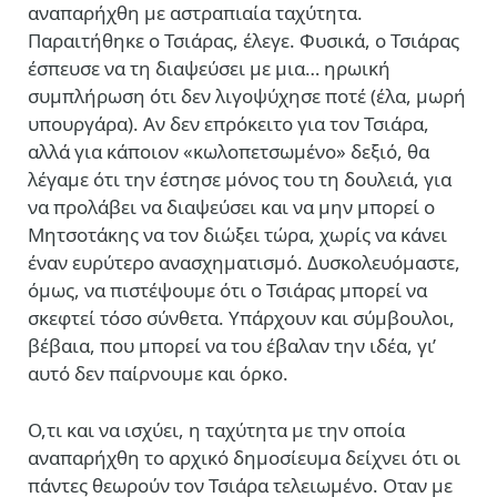
αναπαρήχθη με αστραπιαία ταχύτητα.
Παραιτήθηκε ο Τσιάρας, έλεγε. Φυσικά, ο Τσιάρας
έσπευσε να τη διαψεύσει με μια… ηρωική
συμπλήρωση ότι δεν λιγοψύχησε ποτέ (έλα, μωρή
υπουργάρα). Αν δεν επρόκειτο για τον Τσιάρα,
αλλά για κάποιον «κωλοπετσωμένο» δεξιό, θα
λέγαμε ότι την έστησε μόνος του τη δουλειά, για
να προλάβει να διαψεύσει και να μην μπορεί ο
Μητσοτάκης να τον διώξει τώρα, χωρίς να κάνει
έναν ευρύτερο ανασχηματισμό. Δυσκολευόμαστε,
όμως, να πιστέψουμε ότι ο Τσιάρας μπορεί να
σκεφτεί τόσο σύνθετα. Υπάρχουν και σύμβουλοι,
βέβαια, που μπορεί να του έβαλαν την ιδέα, γι’
αυτό δεν παίρνουμε και όρκο.
Ο,τι και να ισχύει, η ταχύτητα με την οποία
αναπαρήχθη το αρχικό δημοσίευμα δείχνει ότι οι
πάντες θεωρούν τον Τσιάρα τελειωμένο. Οταν με