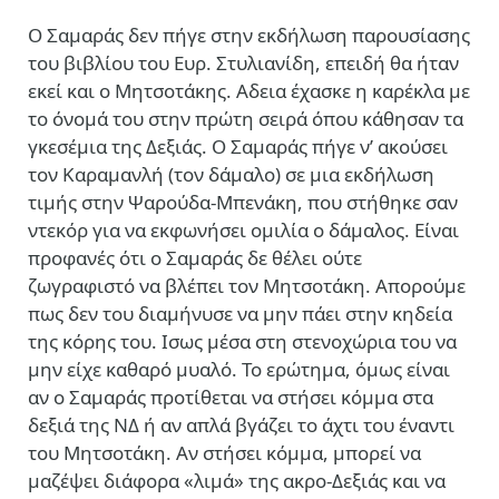
Ο Σαμαράς δεν πήγε στην εκδήλωση παρουσίασης
του βιβλίου του Ευρ. Στυλιανίδη, επειδή θα ήταν
εκεί και ο Μητσοτάκης. Αδεια έχασκε η καρέκλα με
το όνομά του στην πρώτη σειρά όπου κάθησαν τα
γκεσέμια της Δεξιάς. Ο Σαμαράς πήγε ν’ ακούσει
τον Καραμανλή (τον δάμαλο) σε μια εκδήλωση
τιμής στην Ψαρούδα-Μπενάκη, που στήθηκε σαν
ντεκόρ για να εκφωνήσει ομιλία ο δάμαλος. Είναι
προφανές ότι ο Σαμαράς δε θέλει ούτε
ζωγραφιστό να βλέπει τον Μητσοτάκη. Απορούμε
πως δεν του διαμήνυσε να μην πάει στην κηδεία
της κόρης του. Ισως μέσα στη στενοχώρια του να
μην είχε καθαρό μυαλό. Το ερώτημα, όμως είναι
αν ο Σαμαράς προτίθεται να στήσει κόμμα στα
δεξιά της ΝΔ ή αν απλά βγάζει το άχτι του έναντι
του Μητσοτάκη. Αν στήσει κόμμα, μπορεί να
μαζέψει διάφορα «λιμά» της ακρο-Δεξιάς και να