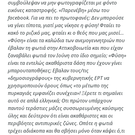
συμβούλεψαν να μην φωτογραφίζεται με φόντο
εικόνες καταστροφής. «Παρενέβη» μέσω του
facebook. Για να πει το πρωτοφανές: Δεν μπορούσε
να γίνει τίποτα, γιατί μας νίκησε η φύση! Φταίει το
κακό το ριζικό μας, φταίει κι ο θεός που μας μισεί…
«Φύση» είναι τα καλώδια των ανεμογεννητριών που
έβαλαν τη φωτιά στην Αττικοβοιωτία και που είχαν
ξαναβάλει φωτιά τον Ιούνη στο ίδιο σημείο; «Φύση»
είναι τα εντελώς ακαθάριστα δάση που έχουν γίνει
μπαρουταποθήκες; Εβαλαν τους/τις
«δημοσιογράφους» της κυβερνητικής ΕΡΤ να
χρησιμοποιούν όρους όπως «το μέτωπο της
πυρκαγιάς εμφανίζει συνέχεια»! Ξέρετε τι σημαίνει
αυτό σε απλά ελληνικά; Οτι πρώτον υπάρχουν
παντού τεράστιες μάζες συσσωρευμένης καύσιμης
ύλης και δεύτερον ότι είναι ακαθάριστες και οι
περιβόητες αντιπυρικές ζώνες. Οπότε η φωτιά
τρέχει αδιάκοπα και θα σβήσει μόνο όταν κάψει ό,τι