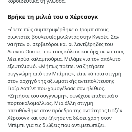
κοροϊδευτικά τη γλώσσα.
Βρήκε τη μιλιά του ο Χέρτσογκ
Ξέρετε πώς συμπεριφέρθηκε ο Τραμπ στους
σιωνιστές βουλευτές μιλώντας στην Κνεσέτ. Σαν
να ήταν οι σερβιτόροι και οι λαντζέρηδες του
Λευκού Οίκου, που τους κάλεσε και άρχισε να τους
λέει κρύα καλαμπούρια. Μιλάμε για τον απόλυτο
εξευτελισμό. «Μήπως πρέπει να ζητήσετε
συγγνώμη από τον Μπίμπι;», είπε κάποια στιγμή
στον αρχηγό της αξιωματικής αντιπολίτευσης
Γιαΐρ Λαπίντ που χαμογέλασε σαν ηλίθιος.
«Ζητήστε του συγγνώμη», συνέχισε επιθετικά ο
πορτοκαλομαλλιάς. Μια άλλη στιγμή
απευθύνθηκε στον πρόεδρο της οντότητας Γιτζάκ
Χέρτσογκ και του ζήτησε να δώσει χάρη στον
Μπίμπι για τις διώξεις που αντιμετωπίζει.