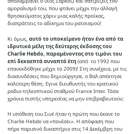
απολαμβάνει ο υιός Σαρκοζί και σατιρίζεις τον
αμοραλισμό του, που φτάνει μέχρι την αλλαγή
θρησκεύματος χάριν μιας καλής προίκας,
διαπράττεις το αδίκημα του ρατσισμού!
Κι όμως,
αυτό το υποκείμενο ήταν ένα από τα
ιδρυτικά μέλη της δεύτερης έκδοσης του
Charlie Hebdo, παραμένοντας στο τιμόνι του
επί δεκαεπτά συναπτά έτη
(από το 1992 που
επανεκδόθηκε μέχρι το 2009)! Στη συνέχεια, με τις
διασυνδέσεις που δημιούργησε, ο Βαλ απέκτησε
καλύτερη θέση. Εγινε διευθυντής του κρατικού
ραδιο-τηλεοπτικού σταθμού France Inter. Τόσα
χρόνια πιστής υπηρεσίας να μην επιβραβευτούν;
Η υπόθεση του Σινέ ήταν η πρώτη που έκανε το
Charlie Hebdo να «πονέσει». Η απόφαση που
πήρε παρισινό δικαστήριο στις 14 Δεκέμβρη του