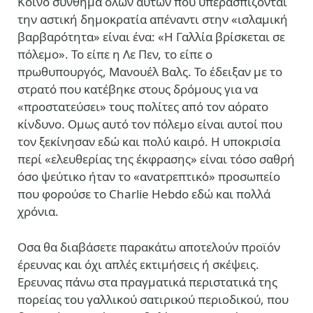
Κοινό σύνθημα όλων αυτών που υπερασπίζονται
την αστική δημοκρατία απέναντι στην «ισλαμική
βαρβαρότητα» είναι ένα: «Η Γαλλία βρίσκεται σε
πόλεμο». Το είπε η Λε Πεν, το είπε ο
πρωθυπουργός, Μανουέλ Βαλς. Το έδειξαν με το
στρατό που κατέβηκε στους δρόμους για να
«προστατεύσει» τους πολίτες από τον αόρατο
κίνδυνο. Ομως αυτό τον πόλεμο είναι αυτοί που
τον ξεκίνησαν εδώ και πολύ καιρό. Η υποκρισία
περί «ελευθερίας της έκφρασης» είναι τόσο σαθρή
όσο ψεύτικο ήταν το «ανατρεπτικό» προσωπείο
που φορούσε το Charlie Hebdo εδώ και πολλά
χρόνια.
Οσα θα διαβάσετε παρακάτω αποτελούν προϊόν
έρευνας και όχι απλές εκτιμήσεις ή σκέψεις.
Ερευνας πάνω στα πραγματικά περιστατικά της
πορείας του γαλλικού σατιρικού περιοδικού, που