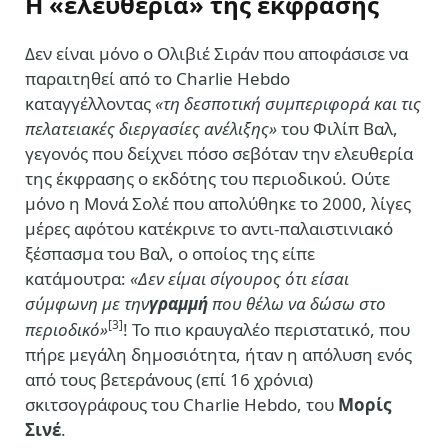
Η «ελευθερία» της έκφρασης
Δεν είναι μόνο ο Ολιβιέ Σιράν που αποφάσισε να
παραιτηθεί από το Charlie Hebdo
καταγγέλλοντας
«τη δεσποτική συμπεριφορά και τις
πελατειακές διεργασίες ανέλιξης»
του Φιλίπ Βαλ,
γεγονός που δείχνει πόσο σεβόταν την ελευθερία
της έκφρασης ο εκδότης του περιοδικού. Ούτε
μόνο η Μονά Σολέ που απολύθηκε το 2000, λίγες
μέρες αφότου κατέκρινε το αντι-παλαιστινιακό
ξέσπασμα του Βαλ, ο οποίος της είπε
κατάμουτρα:
«Δεν είμαι σίγουρος ότι είσαι
σύμφωνη με την
γραμμή
που θέλω να δώσω στο
[3]
περιοδικό»
! Το πιο κραυγαλέο περιστατικό, που
πήρε μεγάλη δημοσιότητα, ήταν η απόλυση ενός
από τους βετεράνους (επί 16 χρόνια)
σκιτσογράφους του Charlie Hebdo, του
Μορίς
Σινέ
.