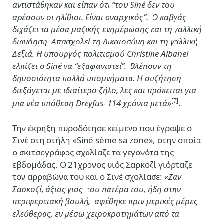
αντιστάθηκαν και είπαν ότι “του Siné δεν του
αρέσουν οι ηλίθιοι. Είναι αναρχικός’’. Ο καβγάς
διχάζει τα μέσα μαζικής ενημέρωσης και τη γαλλική
διανόηση. Απασχολεί τη Δικαιοσύνη και τη γαλλική
Δεξιά. Η υπουργός πολιτισμού Christine Albanel
ελπίζει ο Siné να “εξαφανιστεί’’. Βλέπουν τη
δημοσιότητα πολλά υπομνήματα. Η συζήτηση
διεξάγεται με ιδιαίτερο ζήλο, λες και πρόκειται για
[7]
μια νέα υπόθεση Dreyfus- 114 χρόνια μετά»
.
Την έκρηξη πυροδότησε κείμενο που έγραψε ο
Σινέ στη στήλη «Siné sème sa zone», στην οποία
ο σκιτσογράφος σχολίαζε τα γεγονότα της
εβδομάδας. Ο 21χρονος υιός Σαρκοζί γιόρταζε
τον αρραβώνα του και ο Σινέ σχολίασε:
«Ζαν
Σαρκοζί, άξιος γιος του πατέρα του, ήδη στην
περιφερειακή βουλή, αφέθηκε πριν μερικές μέρες
ελεύθερος, εν μέσω χειροκροτημάτων από τα