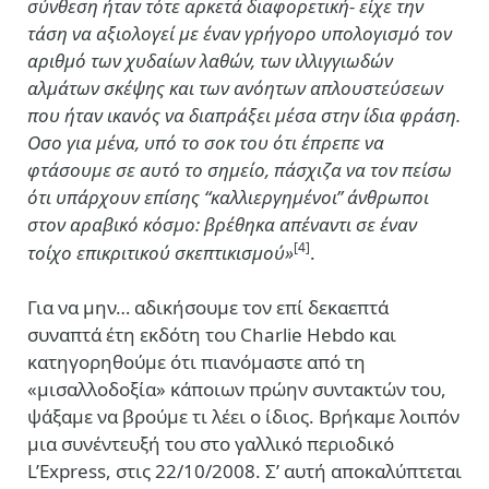
σύνθεση ήταν τότε αρκετά διαφορετική- είχε την
τάση να αξιολογεί με έναν γρήγορο υπολογισμό τον
αριθμό των χυδαίων λαθών, των ιλλιγγιωδών
αλμάτων σκέψης και των ανόητων απλουστεύσεων
που ήταν ικανός να διαπράξει μέσα στην ίδια φράση.
Οσο για μένα, υπό το σοκ του ότι έπρεπε να
φτάσουμε σε αυτό το σημείο, πάσχιζα να τον πείσω
ότι υπάρχουν επίσης “καλλιεργημένοι’’ άνθρωποι
στον αραβικό κόσμο: βρέθηκα απέναντι σε έναν
[4]
τοίχο επικριτικού σκεπτικισμού»
.
Για να μην… αδικήσουμε τον επί δεκαεπτά
συναπτά έτη εκδότη του Charlie Hebdo και
κατηγορηθούμε ότι πιανόμαστε από τη
«μισαλλοδοξία» κάποιων πρώην συντακτών του,
ψάξαμε να βρούμε τι λέει ο ίδιος. Βρήκαμε λοιπόν
μια συνέντευξή του στο γαλλικό περιοδικό
L’Express, στις 22/10/2008. Σ’ αυτή αποκαλύπτεται