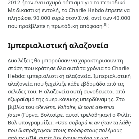
2012 ήταν ένα ισχυρό ράπισμα για το περιοδικό.
Με δικαστική εντολή, το Charlie Hebdo έπρεπε να
πληρώσει 90.000 ευρώ στον Σινέ, αντί των 40.000
[8]
που προέβλεπε η πρωτόδικη απόφαση
!
Ιμπεριαλιστική αλαζονεία
Δυο λέξεις θα μπορούσαν να χαρακτηρίσουν τη
στάση που κράτησε όλα αυτά τα χρόνια το Charlie
Hebdo: ιμπεριαλιστική αλαζονεία. Ιμπεριαλιστική
αλαζονεία που ξεχείλιζε κάθε εβδομάδα από τις
σελίδες του. Η αλαζονεία αυτή συνοδεύεται από
εξωραϊσμό της αμερικάνικης υπερδύναμης. Στο
βιβλίο του
«Reviens, Voltaire, ils sont devenus
fous»
(Γύρνα, Βολταίρε, αυτοί τρελάθηκαν) ο Φιλίπ
Βαλ υπογραμμίζει:
«Οσο σοβαρά κι αν ήταν τα λάθη
που διαπράχτηκαν στους πρόσφατους πολέμους
από τις ΗΠΑ, αυτές δεν έχουν σχέση με μια