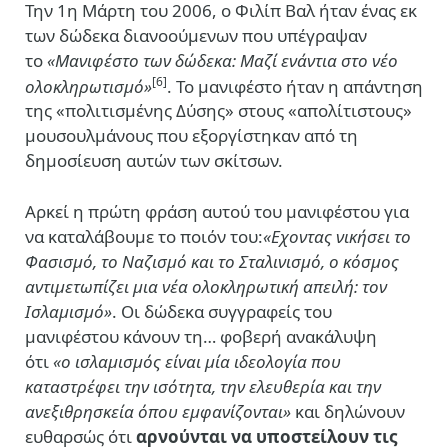
Την 1η Μάρτη του 2006, ο Φιλίπ Βαλ ήταν ένας εκ
των δώδεκα διανοούμενων που υπέγραψαν
το
«Μανιφέστο των δώδεκα: Μαζί ενάντια στο νέο
[6]
ολοκληρωτισμό»
. Το μανιφέστο ήταν η απάντηση
της «πολιτισμένης Δύσης» στους «απολίτιστους»
μουσουλμάνους που εξοργίστηκαν από τη
δημοσίευση αυτών των σκίτσων.
Αρκεί η πρώτη φράση αυτού του μανιφέστου για
να καταλάβουμε το ποιόν του:
«Εχοντας νικήσει το
Φασισμό, το Ναζισμό και το Σταλινισμό, ο κόσμος
αντιμετωπίζει μια νέα ολοκληρωτική απειλή: τον
Ισλαμισμό»
. Οι δώδεκα συγγραφείς του
μανιφέστου κάνουν τη… φοβερή ανακάλυψη
ότι
«ο ισλαμισμός είναι μία ιδεολογία που
καταστρέφει την ισότητα, την ελευθερία και την
ανεξιθρησκεία όπου εμφανίζονται»
και δηλώνουν
ευθαρσώς ότι
αρνούνται να υποστείλουν τις