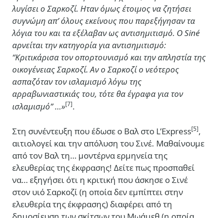
λυγίσει ο Σαρκοζί. Ηταν όμως έτοιμος να ζητήσει
συγνώμη απ’ όλους εκείνους που παρεξήγησαν τα
λόγια του και τα εξέλαβαν ως αντισημιτισμό. Ο Siné
αρνείται την κατηγορία για αντισημιτισμό:
“Κριτικάρισα τον οπορτουνισμό και την απληστία της
οικογένειας Σαρκοζί. Αν ο Σαρκοζί ο νεότερος
ασπαζόταν τον ισλαμισμό λόγω της
αρραβωνιαστικιάς του, τότε θα έγραφα για τον
[7]
ισλαμισμό’’ …»
.
[5]
Στη συνέντευξη που έδωσε ο Βαλ στο L’Express
,
αιτιολογεί και την απόλυση του Σινέ. Μαθαίνουμε
από τον Βαλ τη… μοντέρνα ερμηνεία της
ελευθερίας της έκφρασης! Δείτε πως προσπαθεί
να… εξηγήσει ότι η κριτική που άσκησε ο Σινέ
στον υιό Σαρκοζί (η οποία δεν εμπίπτει στην
ελευθερία της έκφρασης) διαφέρει από τη
δημοσίευση των σκίτσων του Μωάμεθ (η οποία