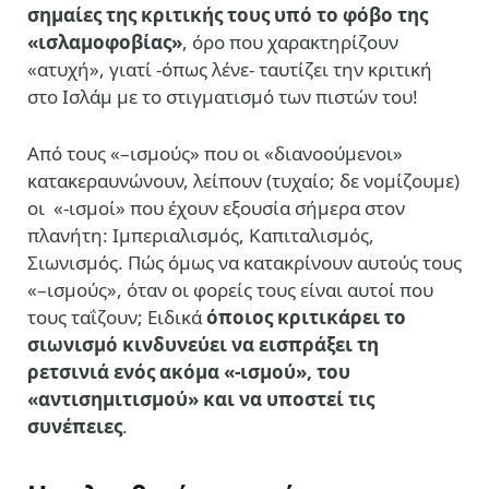
σημαίες της κριτικής τους υπό το φόβο της
«ισλαμοφοβίας»
, όρο που χαρακτηρίζουν
«ατυχή», γιατί -όπως λένε- ταυτίζει την κριτική
στο Ισλάμ με το στιγματισμό των πιστών του!
Από τους «–ισμούς» που οι «διανοούμενοι»
κατακεραυνώνουν, λείπουν (τυχαίο; δε νομίζουμε)
οι «-ισμοί» που έχουν εξουσία σήμερα στον
πλανήτη: Ιμπεριαλισμός, Καπιταλισμός,
Σιωνισμός. Πώς όμως να κατακρίνουν αυτούς τους
«–ισμούς», όταν οι φορείς τους είναι αυτοί που
τους ταΐζουν; Ειδικά
όποιος κριτικάρει το
σιωνισμό κινδυνεύει να εισπράξει τη
ρετσινιά ενός ακόμα «-ισμού», του
«αντισημιτισμού» και να υποστεί τις
συνέπειες
.