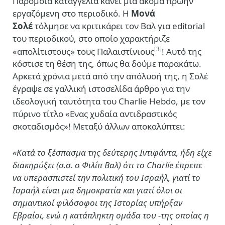
Παρόμοια καταγγελία κάνει μια ακόμα πρώην
εργαζόμενη στο περιοδικό. Η
Μoνά
Σολέ
τόλμησε να κριτικάρει τον Βαλ για editorial
του περιοδικού, στο οποίο χαρακτήριζε
[3]
«απολίτιστους» τους Παλαιστίνιους
! Αυτό της
κόστισε τη θέση της, όπως θα δούμε παρακάτω.
Αρκετά χρόνια μετά από την απόλυσή της, η Σολέ
έγραψε σε γαλλική ιστοσελίδα άρθρο για την
ιδεολογική ταυτότητα του Charlie Hebdo, με τον
πύρινο τίτλο «Ενας χυδαία αντιδραστικός
σκοταδισμός»! Μεταξύ άλλων αποκαλύπτει:
«Κατά το ξέσπασμα της δεύτερης Ιντιφάντα, ήδη είχε
διακηρύξει (σ.σ. ο Φιλίπ Βαλ) ότι το Charlie έπρεπε
να υπερασπιστεί την πολιτική του Ισραήλ, γιατί το
Ισραήλ είναι μια δημοκρατία και γιατί όλοι οι
σημαντικοί φιλόσοφοι της Ιστορίας υπήρξαν
Εβραίοι, ενώ η κατάπληκτη ομάδα του -της οποίας η