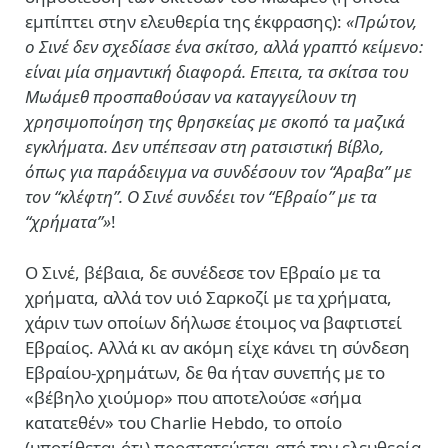
εμπίπτει στην ελευθερία της έκφρασης):
«Πρώτον,
ο Σινέ δεν σχεδίασε ένα σκίτσο, αλλά γραπτό κείμενο:
είναι μία σημαντική διαφορά. Επειτα, τα σκίτσα του
Μωάμεθ προσπαθούσαν να καταγγείλουν τη
χρησιμοποίηση της θρησκείας με σκοπό τα μαζικά
εγκλήματα. Δεν υπέπεσαν στη ρατσιστική Βίβλο,
όπως για παράδειγμα να συνδέσουν τον “Αραβα” με
τον “κλέφτη”. Ο Σινέ συνδέει τον “Εβραίο” με τα
“χρήματα”»
!
Ο Σινέ, βέβαια, δε συνέδεσε τον Εβραίο με τα
χρήματα, αλλά τον υιό Σαρκοζί με τα χρήματα,
χάριν των οποίων δήλωσε έτοιμος να βαφτιστεί
Εβραίος. Αλλά κι αν ακόμη είχε κάνει τη σύνδεση
Εβραίου-χρημάτων, δε θα ήταν συνεπής με το
«βέβηλο χιούμορ» που αποτελούσε «σήμα
κατατεθέν» του Charlie Hebdo, το οποίο
(υποτίθεται ότι) προστατεύεται από την ελευθερία