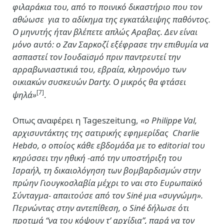
φιλαράκια του, από το ποινικό δικαστήριο που τον
αθώωσε για το αδίκημα της εγκατάλειψης παθόντος.
Ο μηνυτής ήταν βλέπετε απλώς Αραβας. Δεν είναι
μόνο αυτό: ο Ζαν Σαρκοζί εξέφρασε την επιθυμία να
ασπαστεί τον Ιουδαϊσμό πριν παντρευτεί την
αρραβωνιαστικιά του, εβραία, κληρονόμο των
οικιακών συσκευών Darty. Ο μικρός θα φτάσει
[7]
ψηλά»
.
Οπως αναφέρει η Tageszeitung,
«ο Philippe Val,
αρχισυντάκτης της σατιρικής εφημερίδας Charlie
Hebdo, ο οποίος κάθε εβδομάδα με το editorial του
κηρύσσει την ηθική -από την υποστήριξη του
Ισραήλ, τη δικαιολόγηση των βομβαρδισμών στην
πρώην Γιουγκοσλαβία μέχρι το ναι στο Ευρωπαϊκό
Σύνταγμα- απαιτούσε από τον Siné μια «συγνώμη».
Περνώντας στην αντεπίθεση, ο Siné δήλωσε ότι
προτιμά “να του κόψουν τ’ αρχίδια’’, παρά να τον