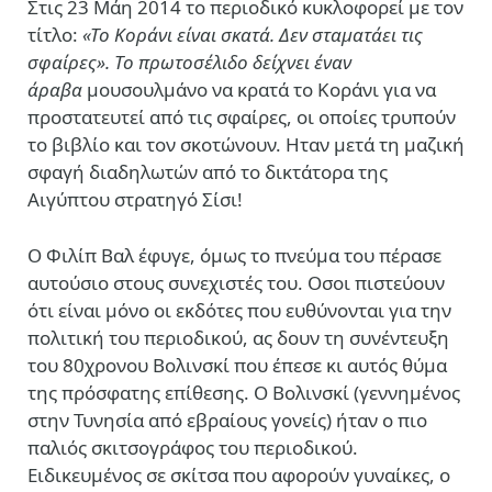
Στις 23 Μάη 2014 το περιοδικό κυκλοφορεί με τον
τίτλο:
«Το Κοράνι είναι σκατά. Δεν σταματάει τις
σφαίρες». Το πρωτοσέλιδο δείχνει έναν
άραβα
μουσουλμάνο να κρατά το Κοράνι για να
προστατευτεί από τις σφαίρες, οι οποίες τρυπούν
το βιβλίο και τον σκοτώνουν. Ηταν μετά τη μαζική
σφαγή διαδηλωτών από το δικτάτορα της
Αιγύπτου στρατηγό Σίσι!
Ο Φιλίπ Βαλ έφυγε, όμως το πνεύμα του πέρασε
αυτούσιο στους συνεχιστές του. Οσοι πιστεύουν
ότι είναι μόνο οι εκδότες που ευθύνονται για την
πολιτική του περιοδικού, ας δουν τη συνέντευξη
του 80χρονου Βολινσκί που έπεσε κι αυτός θύμα
της πρόσφατης επίθεσης. Ο Βολινσκί (γεννημένος
στην Τυνησία από εβραίους γονείς) ήταν ο πιο
παλιός σκιτσογράφος του περιοδικού.
Ειδικευμένος σε σκίτσα που αφορούν γυναίκες, ο