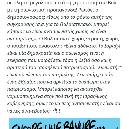
σε όλη τη μεγαλοπρέπειά της η ταύτιση του Βαλ
με τη σιωνιστική προπαγάνδα! Ρωτάει ο
δημοσιογράφος:
«Ισως υπό το φόντο αυτής της
σύγκρουσης (σ.σ. για το Παλαιστινιακό) μπορεί
κάποιος να είναι αντισιωνιστής χωρίς να είναι
αντισημίτης;»
. Ο Βαλ απαντά χωρίς ντροπή, χωρίς
οποιαδήποτε αναστολή:
«Είναι αδύνατο. Το Ισραήλ
είναι μία δημοκρατία και ο σιωνισμός είναι η
έκφραση που μοιράζεται τόσο η δεξιά όσο και η
αριστερά του ισραηλινού πατριωτισμού. “Σιωνιστής’’
είναι συνώνυμο του πατριώτης. Δεν υπάρχει ούτε
ένας Εβραίος που να αρνείται το δικαίωμα στον
πατριωτισμό. Μπορεί κάποιος να αντιταχθεί
νομιμοποιημένα στην πολιτική της ισραηλινής
κυβέρνησης, όμως το να πεις αντισιωνιστής είναι σα
[5]
να λες αντι-εβραίος»
!!!