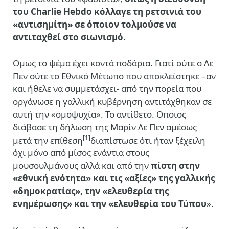
του Charlie Hebdo κόλλαγε τη ρετσινιά του
«αντισημίτη» σε όποιον τολμούσε να
αντιταχθεί στο σιωνισμό
.
Ομως το ψέμα έχει κοντά ποδάρια. Γιατί ούτε ο Λε
Πεν ούτε το Εθνικό Μέτωπο που αποκλείστηκε –αν
και ήθελε να συμμετάσχει- από την πορεία που
οργάνωσε η γαλλική κυβέρνηση αντιτάχθηκαν σε
αυτή την «ομοψυχία». Το αντίθετο. Οποιος
διάβασε τη δήλωση της Μαρίν Λε Πεν αμέσως
[1]
μετά την επίθεση
διαπίστωσε ότι ήταν ξέχειλη
όχι μόνο από μίσος ενάντια στους
μουσουλμάνους αλλά και από την
πίστη στην
«εθνική ενότητα» και τις «αξίες» της γαλλικής
«δημοκρατίας», την «ελευθερία της
ενημέρωσης» και την «ελευθερία του Τύπου
».