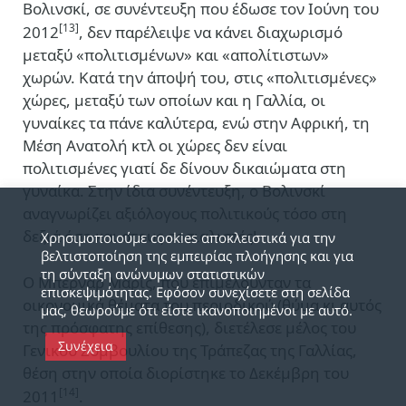
Βολινσκί, σε συνέντευξη που έδωσε τον Ιούνη του
[13]
2012
, δεν παρέλειψε να κάνει διαχωρισμό
μεταξύ «πολιτισμένων» και «απολίτιστων»
χωρών. Κατά την άποψή του, στις «πολιτισμένες»
χώρες, μεταξύ των οποίων και η Γαλλία, οι
γυναίκες τα πάνε καλύτερα, ενώ στην Αφρική, τη
Μέση Ανατολή κτλ οι χώρες δεν είναι
πολιτισμένες γιατί δε δίνουν δικαιώματα στη
γυναίκα. Στην ίδια συνέντευξη, ο Βολινσκί
αναγνωρίζει αξιόλογους πολιτικούς τόσο στη
δεξιά όσο και στους σοσιαλιστές!
Χρησιμοποιούμε cookies αποκλειστικά για την
βελτιστοποίηση της εμπειρίας πλοήγησης και για
τη σύνταξη ανώνυμων στατιστικών
Ο Μπερνάρ Μαρίς, που επιμελούνταν τα
επισκεψιμότητας. Εφόσον συνεχίσετε στη σελίδα
οικονομικά θέματα του περιοδικού (θύμα κι αυτός
μας, θεωρούμε ότι είστε ικανοποιημένοι με αυτό.
της πρόσφατης επίθεσης), διετέλεσε μέλος του
Συνέχεια
Γενικού Συμβουλίου της Τράπεζας της Γαλλίας,
θέση στην οποία διορίστηκε το Δεκέμβρη του
[14]
2011
.