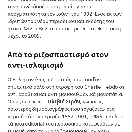
την επανέκδοσή του, η οποία γίνεται
πραγματικότητα τον Ιούλη του 1992. Ενας εκ των
ιδρυτών του νέου περιοδικού και εκδότης του
ήταν ο Φιλίπ Βαλ, ο οποίος έμεινε στη θέση αυτή
μέχρι το 2009.
Από το ριζοσπαστισμό στον
αντι-ισλαμισμό
Ο Βαλ ήταν ένας απ’ αυτούς που έπαιξαν
σημαντικό ρόλο στη στροφή του Charlie Hebdo σε
αντι-αραβικά και αντι-μουσουλμανικά μονοπάτια.
Οπως αναφέρει ο
Ολιβιέ Σιράν
, γνωστός
αριστερός δημοσιογράφος που εργαζόταν στο
περιοδικό την περίοδο 1992-2001, ο Φιλίπ Βαλ σε
κάποια editorial του περιοδικού καταφερόταν με
εμμονή κατά του «αραβο-μουσουλμανικού»