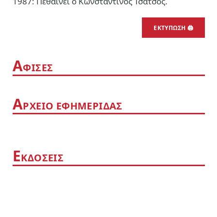
1987: Πεθαίνει ο Κωνσταντίνος Τσάτσος.
ΕΚΤΎΠΩΣΗ 🖨
Α
ΦΊΣΕΣ
Α
ΡΧΕΊΟ ΕΦΗΜΕΡΊΔΑΣ
Ε
ΚΔΌΣΕΙΣ