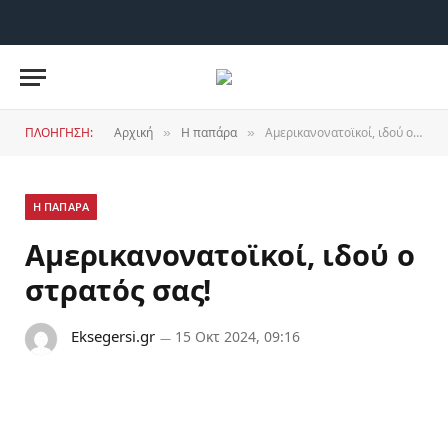
X
YouTube
RSS
(Twitter)
ΠΛΟΉΓΗΣΗ:
Αρχική
Η παπάρα
Αμερικανονατοϊκοί, ιδού ο στρατός σας!
»
»
Η ΠΑΠΆΡΑ
Αμερικανονατοϊκοί, ιδού ο
στρατός σας!
Eksegersi.gr
15 Οκτ 2024, 09:16