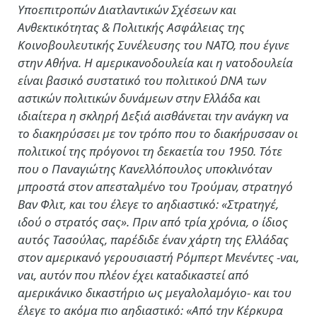
Υποεπιτροπών Διατλαντικών Σχέσεων και
Ανθεκτικότητας & Πολιτικής Ασφάλειας της
Κοινοβουλευτικής Συνέλευσης του ΝΑΤΟ, που έγινε
στην Αθήνα. Η αμερικανοδουλεία και η νατοδουλεία
είναι βασικό συστατικό του πολιτικού DNA των
αστικών πολιτικών δυνάμεων στην Ελλάδα και
ιδιαίτερα η σκληρή Δεξιά αισθάνεται την ανάγκη να
το διακηρύσσει με τον τρόπο που το διακήρυσσαν οι
πολιτικοί της πρόγονοι τη δεκαετία του 1950. Τότε
που ο Παναγιώτης Κανελλόπουλος υποκλινόταν
μπροστά στον απεσταλμένο του Τρούμαν, στρατηγό
Βαν Φλιτ, και του έλεγε το αηδιαστικό: «Στρατηγέ,
ιδού ο στρατός σας». Πριν από τρία χρόνια, ο ίδιος
αυτός Τασούλας, παρέδιδε έναν χάρτη της Ελλάδας
στον αμερικανό γερουσιαστή Ρόμπερτ Μενέντες -ναι,
ναι, αυτόν που πλέον έχει καταδικαστεί από
αμερικάνικο δικαστήριο ως μεγαλολαμόγιο- και του
έλεγε το ακόμα πιο αηδιαστικό: «Από την Κέρκυρα