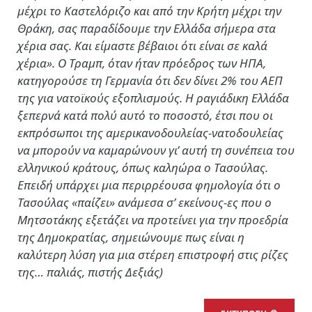
μέχρι το Καστελόριζο και από την Κρήτη μέχρι την
Θράκη, σας παραδίδουμε την Ελλάδα σήμερα στα
χέρια σας. Και είμαστε βέβαιοι ότι είναι σε καλά
χέρια». Ο Τραμπ, όταν ήταν πρόεδρος των ΗΠΑ,
κατηγορούσε τη Γερμανία ότι δεν δίνει 2% του ΑΕΠ
της για νατοϊκούς εξοπλισμούς. Η ραγιάδικη Ελλάδα
ξεπερνά κατά πολύ αυτό το ποσοστό, έτσι που οι
εκπρόσωποι της αμερικανοδουλείας-νατοδουλείας
να μπορούν να καμαρώνουν γι’ αυτή τη συνέπεια του
ελληνικού κράτους, όπως καληώρα ο Τασούλας.
Επειδή υπάρχει μια περιρρέουσα φημολογία ότι ο
Τασούλας «παίζει» ανάμεσα σ’ εκείνους-ες που ο
Μητσοτάκης εξετάζει να προτείνει για την προεδρία
της Δημοκρατίας, σημειώνουμε πως είναι η
καλύτερη λύση για μια στέρεη επιστροφή στις ρίζες
της… παλιάς, πιστής Δεξιάς)