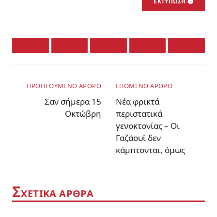
ΕΚΤΎΠΩΣΗ 🖨
Facebook
Twitter
LinkedIn
Email
Whats
ΠΡΟΗΓΟΎΜΕΝΟ ΆΡΘΡΟ
ΕΠΌΜΕΝΟ ΆΡΘΡΟ
Σαν σήμερα 15
Νέα φρικτά
Οκτώβρη
περιστατικά
γενοκτονίας – Οι
Γαζάουϊ δεν
κάμπτονται, όμως
Σ
ΧΕΤΙΚΆ ΑΡΘΡΑ