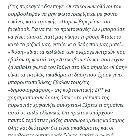
(Στις πυρκαγιές δεν πήγε. Οι επικοινωνιολόγοι τον
συμβούλεψαν να μην φωτογραφίζεται με φόντο
εικόνες καταστροφής. «Παρενέβη» μέσω του
facebook. Για να πει το πρωτοφανές: Δεν μπορούσε
να γίνει τίποτα, γιατί μας νίκησε η φύση! Φταίει το
κακό το ριζικό μας, φταίει κι ο θεός που μας μισεί…
«Φύση» είναι τα καλώδια των ανεμογεννητριών που
έβαλαν τη φωτιά στην Αττικοβοιωτία και που είχαν
ξαναβάλει φωτιά τον Ιούνη στο ίδιο σημείο; «Φύση»
είναι τα εντελώς ακαθάριστα δάση που έχουν γίνει
μπαρουταποθήκες; Εβαλαν τους/τις
«δημοσιογράφους» της κυβερνητικής ΕΡΤ να
χρησιμοποιούν όρους όπως «το μέτωπο της
πυρκαγιάς εμφανίζει συνέχεια»! Ξέρετε τι σημαίνει
αυτό σε απλά ελληνικά; Οτι πρώτον υπάρχουν
παντού τεράστιες μάζες συσσωρευμένης καύσιμης
ύλης και δεύτερον ότι είναι ακαθάριστες και οι
περιβόητες αντιπυρικές ζώνες. Οπότε η φωτιά