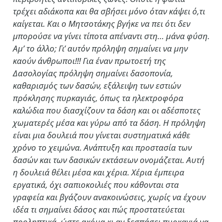
τρέχει αδιάκοπα και θα σβήσει μόνο όταν κάψει ό,τι
καίγεται. Και ο Μητσοτάκης βγήκε να πει ότι δεν
μπορούσε να γίνει τίποτα απέναντι στη… μάνα φύση.
Αμ’ το άλλο; Γι’ αυτόν πρόληψη σημαίνει να μην
καούν άνθρωποι!!! Για έναν πρωτοετή της
Δασολογίας πρόληψη σημαίνει δασοπονία,
καθαρισμός των δασών, εξάλειψη των εστιών
πρόκλησης πυρκαγιάς, όπως τα ηλεκτροφόρα
καλώδια που διασχίζουν τα δάση και οι αδέσποτες
χωματερές μέσα και γύρω από τα δάση. Η πρόληψη
είναι μια δουλειά που γίνεται συστηματικά κάθε
χρόνο το χειμώνα. Ανάπτυξη και προστασία των
δασών και των δασικών εκτάσεων ονομάζεται. Αυτή
η δουλειά θέλει μέσα και χέρια. Χέρια έμπειρα
εργατικά, όχι σαπιοκοιλιές που κάθονται στα
γραφεία και βγάζουν ανακοινώσεις, χωρίς να έχουν
ιδέα τι σημαίνει δάσος και πώς προστατεύεται
προληπτικά, ώστε ακόμα κι αν ξεσπάσει πυρκαγιά να