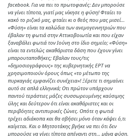
facebook. Για να πει το πρωτοφανές: Δεν μπορούσε
να γίνει τίποτα, γιατί μας νίκησε η φύση! Φταίει το
κακό το ριζικό μας, φταίει κι ο θεός που μας μισεί…
«Φύση» είναι τα καλώδια των ανεμογεννητριών που
έβαλαν τη φωτιά στην Αττικοβοιωτία και που είχαν
ξαναβάλει φωτιά τον Ιούνη στο ίδιο σημείο; «Φύση»
είναι τα εντελώς ακαθάριστα δάση που έχουν γίνει
μπαρουταποθήκες; Εβαλαν τους/τις
«δημοσιογράφους» της κυβερνητικής ΕΡΤ να
χρησιμοποιούν όρους όπως «το μέτωπο της
πυρκαγιάς εμφανίζει συνέχεια»! Ξέρετε τι σημαίνει
αυτό σε απλά ελληνικά; Οτι πρώτον υπάρχουν
παντού τεράστιες μάζες συσσωρευμένης καύσιμης
ύλης και δεύτερον ότι είναι ακαθάριστες και οι
περιβόητες αντιπυρικές ζώνες. Οπότε η φωτιά
τρέχει αδιάκοπα και θα σβήσει μόνο όταν κάψει ό,τι
καίγεται. Και ο Μητσοτάκης βγήκε να πει ότι δεν
μπορούσε να γίνει τίποτα απέναντι στη… μάνα φύση.