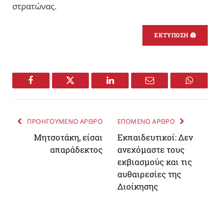
στρατώνας.
ΕΚΤΥΠΩΣΗ 🖨
Facebook
Twitter
LinkedIn
Email
WhatsA
ΠΡΟΗΓΟΥΜΕΝΟ ΑΡΘΡΟ
ΕΠΟΜΕΝΟ ΑΡΘΡΟ
Μητσοτάκη, είσαι
Εκπαιδευτικοί: Δεν
απαράδεκτος
ανεχόμαστε τους
εκβιασμούς και τις
αυθαιρεσίες της
Διοίκησης