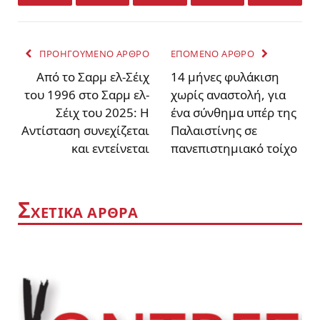
Facebook
Twitter
LinkedIn
Email
WhatsA
ΠΡΟΗΓΟΥΜΕΝΟ ΑΡΘΡΟ
ΕΠΟΜΕΝΟ ΑΡΘΡΟ
Από το Σαρμ ελ-Σέιχ
14 μήνες φυλάκιση
του 1996 στο Σαρμ ελ-
χωρίς αναστολή, για
Σέιχ του 2025: Η
ένα σύνθημα υπέρ της
Αντίσταση συνεχίζεται
Παλαιστίνης σε
και εντείνεται
πανεπιστημιακό τοίχο
Σ
ΧΕΤΙΚΑ ΑΡΘΡΑ