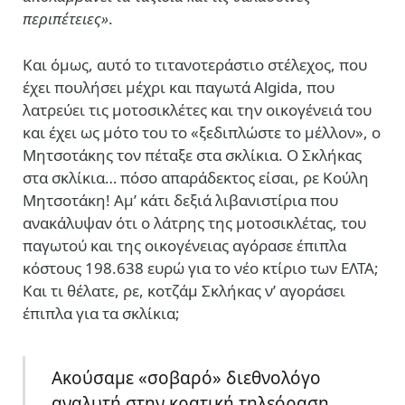
περιπέτειες»
.
Και όμως, αυτό το τιτανοτεράστιο στέλεχος, που
έχει πουλήσει μέχρι και παγωτά Algida, που
λατρεύει τις μοτοσικλέτες και την οικογένειά του
και έχει ως μότο του το «ξεδιπλώστε το μέλλον», ο
Μητσοτάκης τον πέταξε στα σκλίκια. Ο Σκλήκας
στα σκλίκια… πόσο απαράδεκτος είσαι, ρε Κούλη
Μητσοτάκη! Αμ’ κάτι δεξιά λιβανιστίρια που
ανακάλυψαν ότι ο λάτρης της μοτοσικλέτας, του
παγωτού και της οικογένειας αγόρασε έπιπλα
κόστους 198.638 ευρώ για το νέο κτίριο των ΕΛΤΑ;
Και τι θέλατε, ρε, κοτζάμ Σκλήκας ν’ αγοράσει
έπιπλα για τα σκλίκια;
Ακούσαμε «σοβαρό» διεθνολόγο
αναλυτή στην κρατική τηλεόραση