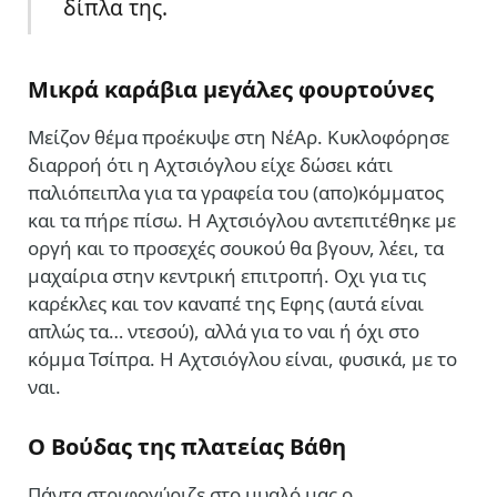
δίπλα της.
Μικρά καράβια μεγάλες φουρτούνες
Μείζον θέμα προέκυψε στη ΝέΑρ. Κυκλοφόρησε
διαρροή ότι η Αχτσιόγλου είχε δώσει κάτι
παλιόπειπλα για τα γραφεία του (απο)κόμματος
και τα πήρε πίσω. Η Αχτσιόγλου αντεπιτέθηκε με
οργή και το προσεχές σουκού θα βγουν, λέει, τα
μαχαίρια στην κεντρική επιτροπή. Οχι για τις
καρέκλες και τον καναπέ της Εφης (αυτά είναι
απλώς τα… ντεσού), αλλά για το ναι ή όχι στο
κόμμα Τσίπρα. Η Αχτσιόγλου είναι, φυσικά, με το
ναι.
Ο Βούδας της πλατείας Βάθη
Πάντα στριφογύριζε στο μυαλό μας ο