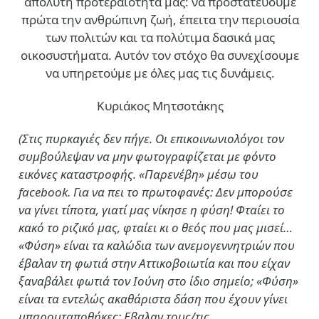
απόλυτη προτεραιότητά μας: να προστατεύουμε
πρώτα την ανθρώπινη ζωή, έπειτα την περιουσία
των πολιτών και τα πολύτιμα δασικά μας
οικοσυστήματα. Αυτόν τον στόχο θα συνεχίσουμε
να υπηρετούμε με όλες μας τις δυνάμεις.
Κυριάκος Μητσοτάκης
(Στις πυρκαγιές δεν πήγε. Οι επικοινωνιολόγοι τον
συμβούλεψαν να μην φωτογραφίζεται με φόντο
εικόνες καταστροφής. «Παρενέβη» μέσω του
facebook. Για να πει το πρωτοφανές: Δεν μπορούσε
να γίνει τίποτα, γιατί μας νίκησε η φύση! Φταίει το
κακό το ριζικό μας, φταίει κι ο θεός που μας μισεί…
«Φύση» είναι τα καλώδια των ανεμογεννητριών που
έβαλαν τη φωτιά στην Αττικοβοιωτία και που είχαν
ξαναβάλει φωτιά τον Ιούνη στο ίδιο σημείο; «Φύση»
είναι τα εντελώς ακαθάριστα δάση που έχουν γίνει
μπαρουταποθήκες; Εβαλαν τους/τις