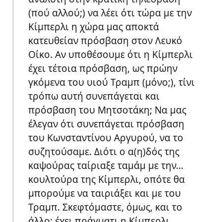
(πού αλλού;) να λέει ότι τώρα με την
Κίμπερλι η χώρα μας αποκτά
κατευθείαν πρόσβαση στον Λευκό
Οίκο. Αν υποθέσουμε ότι η Κίμπερλι
έχει τέτοια πρόσβαση, ως πρώην
γκόμενα του υιού Τραμπ (μόνο;), τίνι
τρόπω αυτή συνεπάγεται και
πρόσβαση του Μητσοτάκη; Να μας
έλεγαν ότι συνεπάγεται πρόσβαση
του Κωνσταντίνου Αργυρού, να το
συζητούσαμε. Διότι ο α(η)δός της
καψούρας ταίριαξε ταμάμ με την…
κουλτούρα της Κίμπερλι, οπότε θα
μπορούμε να ταιριάξει και με του
Τραμπ. Σκεφτόμαστε, όμως, και το
άλλο: έχει πράγματι η Κίμπερλι