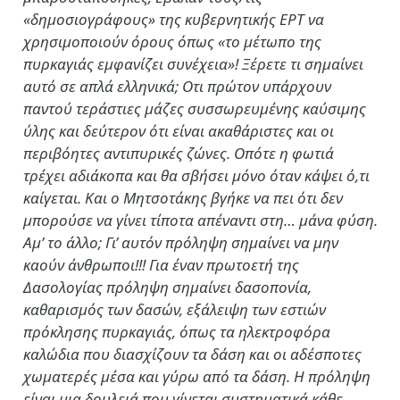
«δημοσιογράφους» της κυβερνητικής ΕΡΤ να
χρησιμοποιούν όρους όπως «το μέτωπο της
πυρκαγιάς εμφανίζει συνέχεια»! Ξέρετε τι σημαίνει
αυτό σε απλά ελληνικά; Οτι πρώτον υπάρχουν
παντού τεράστιες μάζες συσσωρευμένης καύσιμης
ύλης και δεύτερον ότι είναι ακαθάριστες και οι
περιβόητες αντιπυρικές ζώνες. Οπότε η φωτιά
τρέχει αδιάκοπα και θα σβήσει μόνο όταν κάψει ό,τι
καίγεται. Και ο Μητσοτάκης βγήκε να πει ότι δεν
μπορούσε να γίνει τίποτα απέναντι στη… μάνα φύση.
Αμ’ το άλλο; Γι’ αυτόν πρόληψη σημαίνει να μην
καούν άνθρωποι!!! Για έναν πρωτοετή της
Δασολογίας πρόληψη σημαίνει δασοπονία,
καθαρισμός των δασών, εξάλειψη των εστιών
πρόκλησης πυρκαγιάς, όπως τα ηλεκτροφόρα
καλώδια που διασχίζουν τα δάση και οι αδέσποτες
χωματερές μέσα και γύρω από τα δάση. Η πρόληψη
είναι μια δουλειά που γίνεται συστηματικά κάθε