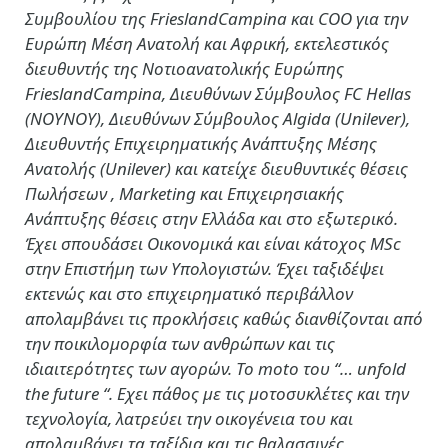
Συμβουλίου της FrieslandCampina και COO για την
Ευρώπη Μέση Ανατολή και Αφρική, εκτελεστικός
διευθυντής της Νοτιοανατολικής Ευρώπης
FrieslandCampina, Διευθύνων Σύμβουλος FC Hellas
(ΝΟΥΝΟΥ), Διευθύνων Σύμβουλος Algida (Unilever),
Διευθυντής Επιχειρηματικής Ανάπτυξης Μέσης
Ανατολής (Unilever) και κατείχε διευθυντικές θέσεις
Πωλήσεων , Marketing και Επιχειρησιακής
Ανάπτυξης θέσεις στην Ελλάδα και στο εξωτερικό.
Έχει σπουδάσει Οικονομικά και είναι κάτοχος MSc
στην Επιστήμη των Υπολογιστών. Έχει ταξιδέψει
εκτενώς και στο επιχειρηματικό περιβάλλον
απολαμβάνει τις προκλήσεις καθώς διανθίζονται από
την ποικιλομορφία των ανθρώπων και τις
ιδιαιτερότητες των αγορών. Το moto του “… unfold
the future “. Εχει πάθος με τις μοτοσυκλέτες και την
τεχνολογία, λατρεύει την οικογένεια του και
απολαμβάνει τα ταξίδια και τις θαλασσινές