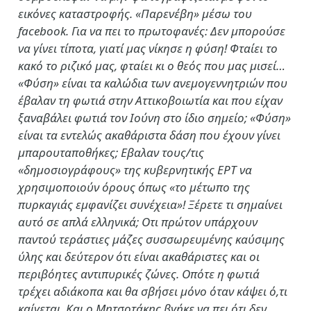
εικόνες καταστροφής. «Παρενέβη» μέσω του
facebook. Για να πει το πρωτοφανές: Δεν μπορούσε
να γίνει τίποτα, γιατί μας νίκησε η φύση! Φταίει το
κακό το ριζικό μας, φταίει κι ο θεός που μας μισεί…
«Φύση» είναι τα καλώδια των ανεμογεννητριών που
έβαλαν τη φωτιά στην Αττικοβοιωτία και που είχαν
ξαναβάλει φωτιά τον Ιούνη στο ίδιο σημείο; «Φύση»
είναι τα εντελώς ακαθάριστα δάση που έχουν γίνει
μπαρουταποθήκες; Εβαλαν τους/τις
«δημοσιογράφους» της κυβερνητικής ΕΡΤ να
χρησιμοποιούν όρους όπως «το μέτωπο της
πυρκαγιάς εμφανίζει συνέχεια»! Ξέρετε τι σημαίνει
αυτό σε απλά ελληνικά; Οτι πρώτον υπάρχουν
παντού τεράστιες μάζες συσσωρευμένης καύσιμης
ύλης και δεύτερον ότι είναι ακαθάριστες και οι
περιβόητες αντιπυρικές ζώνες. Οπότε η φωτιά
τρέχει αδιάκοπα και θα σβήσει μόνο όταν κάψει ό,τι
καίγεται. Και ο Μητσοτάκης βγήκε να πει ότι δεν