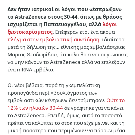
Δεν ήταν ιατρικοί οι λόγοι που «έσπρωξαν»
το AstraZeneca στους 30-44, όπως με θράσος
ισχυρίζεται η Παπαευαγγέλου, αλλά
λόγοι
ξεστοκαρίσματος
.
Eπέφεραν έτσι ένα ακόμα
πλήγμα στην εμβολιαστική συνείδηση
, ιδιαίτερα
μετά τη δήλωση της… εθνικής μας εμβολιάστριας
Μαρίας Θεοδωρίδου, ότι καλό θα είναι οι γυναίκες
να μην κάνουν το AstraZeneca αλλά να επιλέξουν
ένα mRNA εμβόλιο.
Οι νέοι βέβαια, παρά τη γκεμπελίστικη
προπαγάνδα περί «βουλιάγματος των
εμβολιαστικών κέντρων» δεν τσίμπησαν.
Ούτε το
12% των ηλικιών 30-44
δε γράφτηκε για να κάνει
το AstraZeneca. Eπειδή, όμως, αυτό το ποσοστό
πρέπει να καλύπτει το στοκ που είχε μείνει και τη
μικρή ποσότητα που περιμένουν να πάρουν μέσα