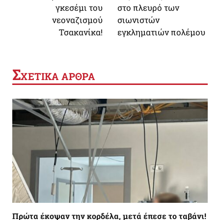
γκεσέμι του
στο πλευρό των
νεοναζισμού
σιωνιστών
Τσακανίκα!
εγκληματιών πολέμου
Σ
ΧΕΤΙΚΑ ΑΡΘΡΑ
Πρώτα έκοψαν την κορδέλα, μετά έπεσε το ταβάνι!