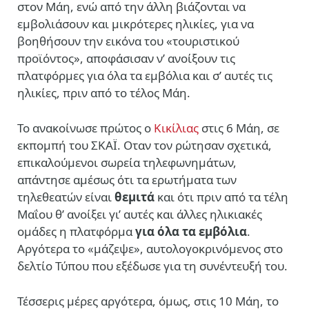
στον Μάη, ενώ από την άλλη βιάζονται να
εμβολιάσουν και μικρότερες ηλικίες, για να
βοηθήσουν την εικόνα του «τουριστικού
προϊόντος», αποφάσισαν ν’ ανοίξουν τις
πλατφόρμες για όλα τα εμβόλια και σ’ αυτές τις
ηλικίες, πριν από το τέλος Μάη.
Το ανακοίνωσε πρώτος ο
Κικίλιας
στις 6 Μάη, σε
εκπομπή του ΣΚΑΪ. Οταν τον ρώτησαν σχετικά,
επικαλούμενοι σωρεία τηλεφωνημάτων,
απάντησε αμέσως
ότι τα ερωτήματα των
τηλεθεατών είναι
θεμιτά
και ότι πριν από τα τέλη
Μαΐου θ’ ανοίξει γι’ αυτές και άλλες ηλικιακές
ομάδες η πλατφόρμα
για όλα τα εμβόλια
.
Αργότερα το «μάζεψε», αυτολογοκρινόμενος στο
δελτίο Τύπου που εξέδωσε για τη συνέντευξή του.
Τέσσερις μέρες αργότερα, όμως, στις 10 Μάη, το