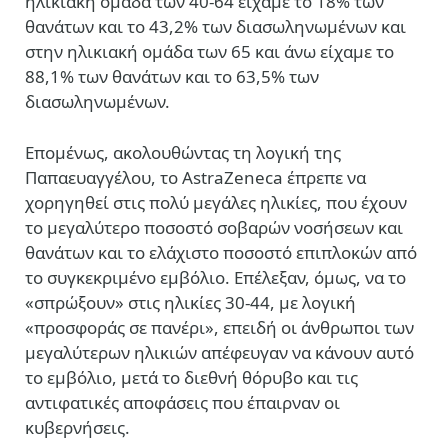
ηλικιακή ομάδα των 40-64 είχαμε το 18% των
θανάτων και το 43,2% των διασωληνωμένων και
στην ηλικιακή ομάδα των 65 και άνω είχαμε το
88,1% των θανάτων και το 63,5% των
διασωληνωμένων.
Επομένως, ακολουθώντας τη λογική της
Παπαευαγγέλου, το AstraZeneca έπρεπε να
χορηγηθεί στις πολύ μεγάλες ηλικίες, που έχουν
το μεγαλύτερο ποσοστό σοβαρών νοσήσεων και
θανάτων και το ελάχιστο ποσοστό επιπλοκών από
το συγκεκριμένο εμβόλιο. Επέλεξαν, όμως, να το
«σπρώξουν» στις ηλικίες 30-44, με λογική
«προσφοράς σε πανέρι», επειδή οι άνθρωποι των
μεγαλύτερων ηλικιών απέφευγαν να κάνουν αυτό
το εμβόλιο, μετά το διεθνή θόρυβο και τις
αντιφατικές αποφάσεις που έπαιρναν οι
κυβερνήσεις.