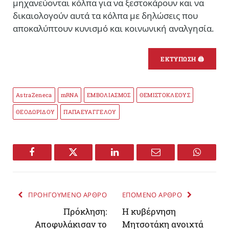
μηχανεύονται κόλπα για να ξεστοκάρουν και να
δικαιολογούν αυτά τα κόλπα με δηλώσεις που
αποκαλύπτουν κυνισμό και κοινωνική αναλγησία.
ΕΚΤΥΠΩΣΗ 🖨
AstraZeneca
mRNA
ΕΜΒΟΛΙΑΣΜΟΣ
ΘΕΜΙΣΤΟΚΛΕΟΥΣ
ΘΕΟΔΩΡΙΔΟΥ
ΠΑΠΑΕΥΑΓΓΕΛΟΥ
Facebook
Twitter
LinkedIn
Email
WhatsA
ΠΡΟΗΓΟΥΜΕΝΟ ΑΡΘΡΟ
ΕΠΟΜΕΝΟ ΑΡΘΡΟ
Πρόκληση:
Η κυβέρνηση
Αποφυλάκισαν το
Μητσοτάκη ανοιχτά