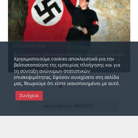
17 Σεπ 2020, 19:22
Εγκληματικό, εθνικοσοσιαλιστικό μόρφωμα ήταν και
Χρησιμοποιούμε cookies αποκλειστικά για την
παραμένει η Χρυσή Αυγή και οι παραφυάδες μετά τη
βελτιστοποίηση της εμπειρίας πλοήγησης και για
διάσπασή της
τη σύνταξη ανώνυμων στατιστικών
επισκεψιμότητας. Εφόσον συνεχίσετε στη σελίδα
μας, θεωρούμε ότι είστε ικανοποιημένοι με αυτό.
Συνέχεια
Δείτε όλες τις ΕΚΔΟΣΕΙΣ
Δείτε όλα τα ΑΦΙΕΡΩΜΑΤΑ