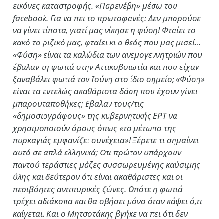
εικόνες καταστροφής. «Παρενέβη» μέσω του
facebook. Για να πει το πρωτοφανές: Δεν μπορούσε
να γίνει τίποτα, γιατί μας νίκησε η φύση! Φταίει το
κακό το ριζικό μας, φταίει κι ο θεός που μας μισεί…
«Φύση» είναι τα καλώδια των ανεμογεννητριών που
έβαλαν τη φωτιά στην Αττικοβοιωτία και που είχαν
ξαναβάλει φωτιά τον Ιούνη στο ίδιο σημείο; «Φύση»
είναι τα εντελώς ακαθάριστα δάση που έχουν γίνει
μπαρουταποθήκες; Εβαλαν τους/τις
«δημοσιογράφους» της κυβερνητικής ΕΡΤ να
χρησιμοποιούν όρους όπως «το μέτωπο της
πυρκαγιάς εμφανίζει συνέχεια»! Ξέρετε τι σημαίνει
αυτό σε απλά ελληνικά; Οτι πρώτον υπάρχουν
παντού τεράστιες μάζες συσσωρευμένης καύσιμης
ύλης και δεύτερον ότι είναι ακαθάριστες και οι
περιβόητες αντιπυρικές ζώνες. Οπότε η φωτιά
τρέχει αδιάκοπα και θα σβήσει μόνο όταν κάψει ό,τι
καίγεται. Και ο Μητσοτάκης βγήκε να πει ότι δεν