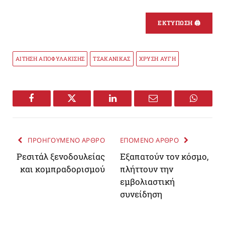
ΕΚΤΥΠΩΣΗ 🖨
ΑΙΤΗΣΗ ΑΠΟΦΥΛΑΚΙΣΗΣ
ΤΣΑΚΑΝΙΚΑΣ
ΧΡΥΣΗ ΑΥΓΗ
Facebook
Twitter
LinkedIn
Email
WhatsA
ΠΡΟΗΓΟΥΜΕΝΟ ΑΡΘΡΟ
ΕΠΟΜΕΝΟ ΑΡΘΡΟ
Ρεσιτάλ ξενοδουλείας
Εξαπατούν τον κόσμο,
και κομπραδορισμού
πλήττουν την
εμβολιαστική
συνείδηση