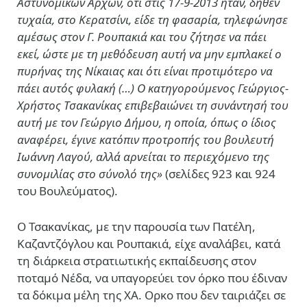
Αστυνομικών Αρχών, ότι στις 17-9-2013 ήταν, δήθεν
τυχαία, στο Κερατσίνι, είδε τη φασαρία, τηλεφώνησε
αμέσως στον Γ. Ρουπακιά και του ζήτησε να πάει
εκεί, ώστε με τη μεθόδευση αυτή να μην εμπλακεί ο
πυρήνας της Νίκαιας και ότι είναι προτιμότερο να
πάει αυτός φυλακή (…) Ο κατηγορούμενος Γεώργιος-
Χρήστος Τσακανίκας επιβεβαιώνει τη συνάντησή του
αυτή με τον Γεώργιο Δήμου, η οποία, όπως ο ίδιος
αναφέρει, έγινε κατόπιν προτροπής του βουλευτή
Ιωάννη Λαγού, αλλά αρνείται το περιεχόμενο της
συνομιλίας στο σύνολό της»
(σελίδες 923 και 924
του Βουλεύματος).
Ο Τσακανίκας, με την παρουσία των Πατέλη,
Καζαντζόγλου και Ρουπακιά, είχε αναλάβει, κατά
τη διάρκεια στρατιωτικής εκπαίδευσης στον
ποταμό Νέδα, να υπαγορεύει τον όρκο που έδιναν
τα δόκιμα μέλη της ΧΑ. Ορκο που δεν ταιριάζει σε