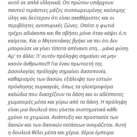
αυτό σε απλά ελληνικά; Οτι πρώτον υπάρχουν
παντού τεράστιες μάζες συσσωρευμένης καύσιμης
ύλης και δεύτερον ότι είναι ακαθάριστες και οι
περιβόητες αντιπυρικές ζώνες. Οπότε η φωτιά
τρέχει αδιάκοπα και θα σβήσει μόνο όταν κάψει ό,τι
καίγεται. Και ο Μητσοτάκης βγήκε να πει ότι δεν
μπορούσε να γίνει τίποτα απέναντι στη… μάνα φύση.
Αμ’ το άλλο; Γι’ αυτόν πρόληψη σημαίνει να μην
καούν άνθρωποι!!! Για έναν πρωτοετή της
Δασολογίας πρόληψη σημαίνει δασοπονία,
καθαρισμός των δασών, εξάλειψη των εστιών
πρόκλησης πυρκαγιάς, όπως τα ηλεκτροφόρα
καλώδια που διασχίζουν τα δάση και οι αδέσποτες
χωματερές μέσα και γύρω από τα δάση. Η πρόληψη
είναι μια δουλειά που γίνεται συστηματικά κάθε
χρόνο το χειμώνα. Ανάπτυξη και προστασία των
δασών και των δασικών εκτάσεων ονομάζεται. Αυτή
η δουλειά θέλει μέσα και χέρια. Χέρια έμπειρα