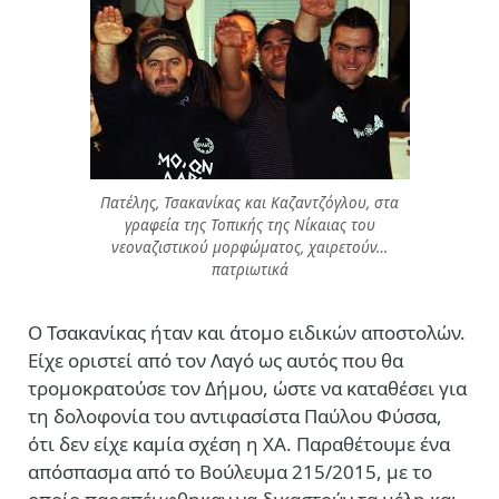
Πατέλης, Τσακανίκας και Καζαντζόγλου, στα
γραφεία της Τοπικής της Νίκαιας του
νεοναζιστικού μορφώματος, χαιρετούν…
πατριωτικά
Ο Τσακανίκας ήταν και άτομο ειδικών αποστολών.
Είχε οριστεί από τον Λαγό ως αυτός που θα
τρομοκρατούσε τον Δήμου, ώστε να καταθέσει για
τη δολοφονία του αντιφασίστα Παύλου Φύσσα,
ότι δεν είχε καμία σχέση η ΧΑ. Παραθέτουμε ένα
απόσπασμα από το Βούλευμα 215/2015, με το