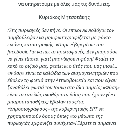
να υπηρετούμε με όλες μας τις δυνάμεις.
Κυριάκος Μητσοτάκης
(Στις πυρκαγιές δεν πήγε. Οι επικοινωνιολόγοι τον
συμβούλεψαν να μην φωτογραφίζεται με φόντο
εικόνες καταστροφής. «Παρενέβη» μέσω του
facebook. Για να πει το πρωτοφανές: Δεν μπορούσε
να γίνει τίποτα, γιατί μας νίκησε η φύση! Φταίει το
κακό το ριζικό μας, φταίει κι ο θεός που μας μισεί…
«Φύση» είναι τα καλώδια των ανεμογεννητριών που
έβαλαν τη φωτιά στην Αττικοβοιωτία και που είχαν
ξαναβάλει φωτιά τον Ιούνη στο ίδιο σημείο; «Φύση»
είναι τα εντελώς ακαθάριστα δάση που έχουν γίνει
μπαρουταποθήκες; Εβαλαν τους/τις
«δημοσιογράφους» της κυβερνητικής ΕΡΤ να
χρησιμοποιούν όρους όπως «το μέτωπο της
πυρκαγιάς εμφανίζει συνέχεια»! Ξέρετε τι σημαίνει