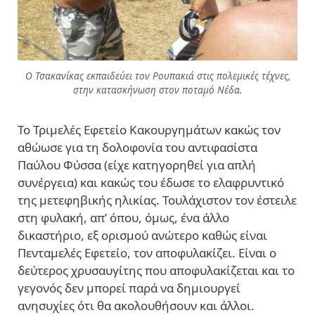
Ο Τσακανίκας εκπαιδεύει τον Ρουπακιά στις πολεμικές τέχνες,
στην κατασκήνωση στον ποταμό Νέδα.
Το Τριμελές Εφετείο Κακουργημάτων κακώς τον
αθώωσε για τη δολοφονία του αντιφασίστα
Παύλου Φύσσα (είχε κατηγορηθεί για απλή
συνέργεια) και κακώς του έδωσε το ελαφρυντικό
της μετεφηβικής ηλικίας. Τουλάχιστον τον έστειλε
στη φυλακή, απ’ όπου, όμως, ένα άλλο
δικαστήριο, εξ ορισμού ανώτερο καθώς είναι
Πενταμελές Εφετείο, τον αποφυλακίζει. Είναι ο
δεύτερος χρυσαυγίτης που αποφυλακίζεται και το
γεγονός δεν μπορεί παρά να δημιουργεί
ανησυχίες ότι θα ακολουθήσουν και άλλοι.