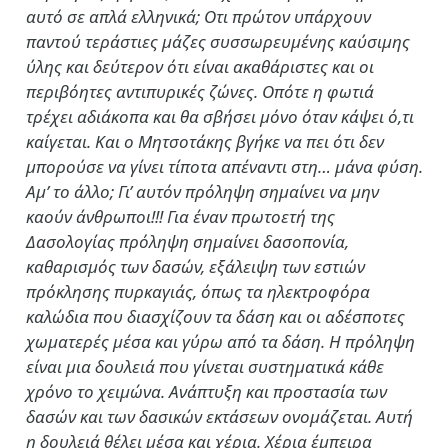
αυτό σε απλά ελληνικά; Οτι πρώτον υπάρχουν
παντού τεράστιες μάζες συσσωρευμένης καύσιμης
ύλης και δεύτερον ότι είναι ακαθάριστες και οι
περιβόητες αντιπυρικές ζώνες. Οπότε η φωτιά
τρέχει αδιάκοπα και θα σβήσει μόνο όταν κάψει ό,τι
καίγεται. Και ο Μητσοτάκης βγήκε να πει ότι δεν
μπορούσε να γίνει τίποτα απέναντι στη… μάνα φύση.
Αμ’ το άλλο; Γι’ αυτόν πρόληψη σημαίνει να μην
καούν άνθρωποι!!! Για έναν πρωτοετή της
Δασολογίας πρόληψη σημαίνει δασοπονία,
καθαρισμός των δασών, εξάλειψη των εστιών
πρόκλησης πυρκαγιάς, όπως τα ηλεκτροφόρα
καλώδια που διασχίζουν τα δάση και οι αδέσποτες
χωματερές μέσα και γύρω από τα δάση. Η πρόληψη
είναι μια δουλειά που γίνεται συστηματικά κάθε
χρόνο το χειμώνα. Ανάπτυξη και προστασία των
δασών και των δασικών εκτάσεων ονομάζεται. Αυτή
η δουλειά θέλει μέσα και χέρια. Χέρια έμπειρα