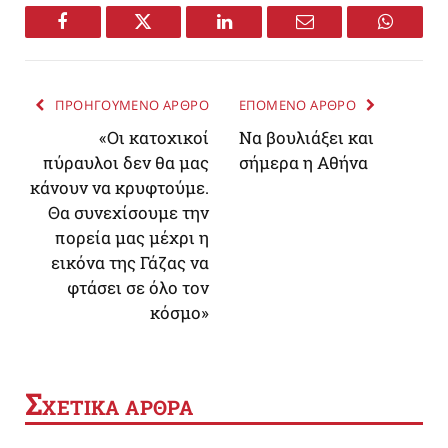
Facebook
Twitter
LinkedIn
Email
WhatsA
ΠΡΟΗΓΟΥΜΕΝΟ ΑΡΘΡΟ
ΕΠΟΜΕΝΟ ΑΡΘΡΟ
«Οι κατοχικοί
Να βουλιάξει και
πύραυλοι δεν θα μας
σήμερα η Αθήνα
κάνουν να κρυφτούμε.
Θα συνεχίσουμε την
πορεία μας μέχρι η
εικόνα της Γάζας να
φτάσει σε όλο τον
κόσμο»
Σ
ΧΕΤΙΚΑ ΑΡΘΡΑ