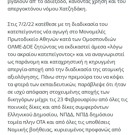
βγάλουν απ’ το αδιέξοδο, κάνοντας χρήση και του
απεργοκτόνου νόμου Χατζηδάκη.
Στις 7/2/22 κατέθεσε με τη διαδικασία του
κατεπείγοντος νέα αγωγή στο Μονομελές
Πρωτοδικείο Αθηνών κατά των Ομοσπονδιών
ΟΛΜΕ-ΔΟΕ ζητώντας να εκδικαστεί άμεσα «λόγω
του ακραίου κατεπείγοντος» και να αναγνωριστεί
ως παράνομη και καταχρηστική η κηρυγμένη
απεργία-αποχή από την διαδικασία της ατομικής
αξιολόγησης. Πάνω στην πρεμούρα του να κόψει
τα φτερά των εκπαιδευτικών, παράβλεψε ότι ήταν
σε ισχύ απόφαση στοχευμένης αποχής των
δικηγόρων μέχρι τις 23 Φεβρουαρίου από όλες τις
ποινικές δίκες και από δίκες συμφερόντων
Ελληνικού Δημοσίου, ΝΠΔΔ, ΝΠΙΔ δημόσιου
τομέα πλην ΟΤΑ και από όλες τις υποθέσεις
Νομικής βοήθειας, κυριευμένος προφανώς από