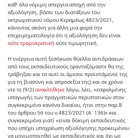
καθ’ όλα νόμιμη απεργία-αποχή από την
αξιολόγηση, βάσει των διατάξεων του
εκτρωματικού νόμου Κεραμέως 4823/2021,
κάνοντας σκόνη για άλλη μια φορά την
επιχειρηματολογία ότι η αξιολόγηση δεν είναι
ούτε τρομοκρατική
ούτε τιμωρητική.
Η ενέργεια αυτή ξεσήκωσε θύελλα αντιδράσεων
από τους εκπαιδευτικούς (φανταζόμαστε θα της
τράβηξαν και το αυτί οι άμεσοι προϊστάμενοί της
για τη βιασύνη και απροσεξία της) και σε χρόνο
ντε τε (9/2)
ανακλήθηκε
λόγω, λέει, «εσφαλμένης
υπαγωγής των πραγματικών περιστατικών στον
συγκεκριμένο κανόνα δικαίου, ήτοι στην παρ.8
του άρθρου 56 του ν.4823/2021 (Α΄136)» και
συγκεκριμένα γιατί «είναι δόκιμη εκπαιδευτικός
που υπέχει υποχρέωση αξιολόγησης προκειμένου
να μονιμοποιηθεί ως εκπαιδευτικός και όχι ως