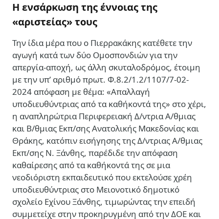
Η ενσάρκωση της έννοιας της
«αριστείας» τους
Την ίδια μέρα που ο Πιερρακάκης κατέθετε την
αγωγή κατά των δύο Ομοσπονδιών για την
απεργία-αποχή, ως άλλη σκυταλοδρόμος, έτοιμη
με την υπ’ αριθμό πρωτ. Φ.8.2/1.2/1107/7-02-
2024 απόφαση με θέμα: «Απαλλαγή
υποδιευθύντριας από τα καθήκοντά της» στο χέρι,
η αναπληρώτρια Περιφερειακή Δ/ντρια Α/θμιας
και Β/θμιας Εκπ/σης Ανατολικής Μακεδονίας και
Θράκης, κατόπιν εισήγησης της Δ/ντριας Α/θμιας
Εκπ/σης Ν. Ξάνθης, παρέδιδε την απόφαση
καθαίρεσης από τα καθήκοντά της σε μια
νεοδιόριστη εκπαιδευτικό που εκτελούσε χρέη
υποδιευθύντριας στο Μειονοτικό δημοτικό
σχολείο Εχίνου Ξάνθης, τιμωρώντας την επειδή
συμμετείχε στην προκηρυγμένη από την ΔΟΕ και