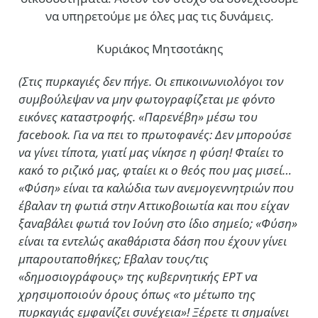
να υπηρετούμε με όλες μας τις δυνάμεις.
Κυριάκος Μητσοτάκης
(Στις πυρκαγιές δεν πήγε. Οι επικοινωνιολόγοι τον
συμβούλεψαν να μην φωτογραφίζεται με φόντο
εικόνες καταστροφής. «Παρενέβη» μέσω του
facebook. Για να πει το πρωτοφανές: Δεν μπορούσε
να γίνει τίποτα, γιατί μας νίκησε η φύση! Φταίει το
κακό το ριζικό μας, φταίει κι ο θεός που μας μισεί…
«Φύση» είναι τα καλώδια των ανεμογεννητριών που
έβαλαν τη φωτιά στην Αττικοβοιωτία και που είχαν
ξαναβάλει φωτιά τον Ιούνη στο ίδιο σημείο; «Φύση»
είναι τα εντελώς ακαθάριστα δάση που έχουν γίνει
μπαρουταποθήκες; Εβαλαν τους/τις
«δημοσιογράφους» της κυβερνητικής ΕΡΤ να
χρησιμοποιούν όρους όπως «το μέτωπο της
πυρκαγιάς εμφανίζει συνέχεια»! Ξέρετε τι σημαίνει