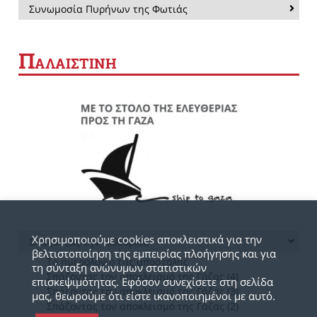
Συνωμοσία Πυρήνων της Φωτιάς
Π
ΑΛΑΙΣΤΙΝΗ
Χρησιμοποιούμε cookies αποκλειστικά για την
Σπάζοντας την πολιορκία
βελτιστοποίηση της εμπειρίας πλοήγησης και για
Το ημερολόγιο της αποστολής
τη σύνταξη ανώνυμων στατιστικών
Σπάζοντας τον αποκλεισμό της Γάζας (4)
επισκεψιμότητας. Εφόσον συνεχίσετε στη σελίδα
Σπάζοντας τον αποκλεισμό της Γάζας (3)
μας, θεωρούμε ότι είστε ικανοποιημένοι με αυτό.
Σπάζοντας τον αποκλεισμό της Γάζας (2)