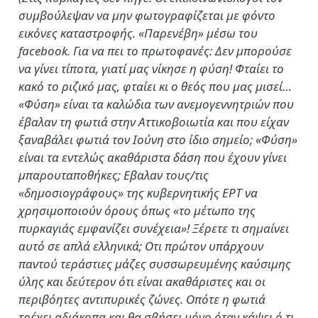
συμβούλεψαν να μην φωτογραφίζεται με φόντο
εικόνες καταστροφής. «Παρενέβη» μέσω του
facebook. Για να πει το πρωτοφανές: Δεν μπορούσε
να γίνει τίποτα, γιατί μας νίκησε η φύση! Φταίει το
κακό το ριζικό μας, φταίει κι ο θεός που μας μισεί…
«Φύση» είναι τα καλώδια των ανεμογεννητριών που
έβαλαν τη φωτιά στην Αττικοβοιωτία και που είχαν
ξαναβάλει φωτιά τον Ιούνη στο ίδιο σημείο; «Φύση»
είναι τα εντελώς ακαθάριστα δάση που έχουν γίνει
μπαρουταποθήκες; Εβαλαν τους/τις
«δημοσιογράφους» της κυβερνητικής ΕΡΤ να
χρησιμοποιούν όρους όπως «το μέτωπο της
πυρκαγιάς εμφανίζει συνέχεια»! Ξέρετε τι σημαίνει
αυτό σε απλά ελληνικά; Οτι πρώτον υπάρχουν
παντού τεράστιες μάζες συσσωρευμένης καύσιμης
ύλης και δεύτερον ότι είναι ακαθάριστες και οι
περιβόητες αντιπυρικές ζώνες. Οπότε η φωτιά
τρέχει αδιάκοπα και θα σβήσει μόνο όταν κάψει ό,τι