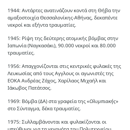
1944: Αντάρτες ανατινάζουν κοντά στη Θήβα την
αμαξοστοιχία Θεσσαλονίκης-Αθήνας, δεκαπέντε
νεκροί και εξήντα τραυματίες.
1945: Ρίψη της δεύτερης ατομικής βόμβας στην
Ιαπωνία (Ναγκασάκι), 90.000 νεκροί και 80.000
τραυματίες.
1956: Απαγχονίζονται στις κεντρικές φυλακές της
Λευκωσίας από τους Αγγλους οι αγωνιστές της
ΕΟΚΑ Ανδρέας Ζάχος, Χαρίλαος Μιχαήλ και
Ιάκωβος Πατάτσος.
1969: Βόμβα (ΔΑ) στα γραφεία της «
Ολυμπιακής
»
στο Σύνταγμα, δέκα τραυματίες.
1975: Συλλαμβάνονται και φυλακίζονται οι
υπεύθυνοι για τα γεγονότα του Πολυτεχνείου.