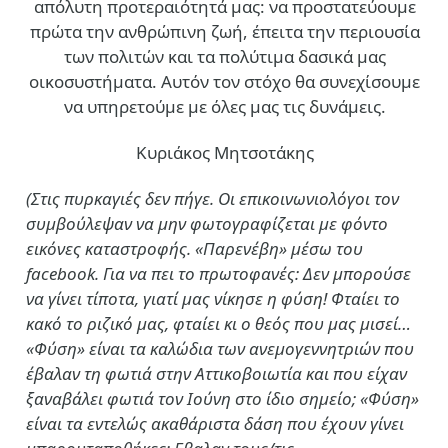
απόλυτη προτεραιότητά μας: να προστατεύουμε
πρώτα την ανθρώπινη ζωή, έπειτα την περιουσία
των πολιτών και τα πολύτιμα δασικά μας
οικοσυστήματα. Αυτόν τον στόχο θα συνεχίσουμε
να υπηρετούμε με όλες μας τις δυνάμεις.
Κυριάκος Μητσοτάκης
(Στις πυρκαγιές δεν πήγε. Οι επικοινωνιολόγοι τον
συμβούλεψαν να μην φωτογραφίζεται με φόντο
εικόνες καταστροφής. «Παρενέβη» μέσω του
facebook. Για να πει το πρωτοφανές: Δεν μπορούσε
να γίνει τίποτα, γιατί μας νίκησε η φύση! Φταίει το
κακό το ριζικό μας, φταίει κι ο θεός που μας μισεί…
«Φύση» είναι τα καλώδια των ανεμογεννητριών που
έβαλαν τη φωτιά στην Αττικοβοιωτία και που είχαν
ξαναβάλει φωτιά τον Ιούνη στο ίδιο σημείο; «Φύση»
είναι τα εντελώς ακαθάριστα δάση που έχουν γίνει