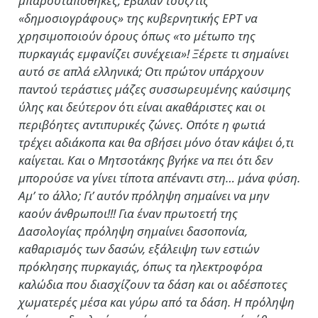
μπαρουταποθήκες; Εβαλαν τους/τις
«δημοσιογράφους» της κυβερνητικής ΕΡΤ να
χρησιμοποιούν όρους όπως «το μέτωπο της
πυρκαγιάς εμφανίζει συνέχεια»! Ξέρετε τι σημαίνει
αυτό σε απλά ελληνικά; Οτι πρώτον υπάρχουν
παντού τεράστιες μάζες συσσωρευμένης καύσιμης
ύλης και δεύτερον ότι είναι ακαθάριστες και οι
περιβόητες αντιπυρικές ζώνες. Οπότε η φωτιά
τρέχει αδιάκοπα και θα σβήσει μόνο όταν κάψει ό,τι
καίγεται. Και ο Μητσοτάκης βγήκε να πει ότι δεν
μπορούσε να γίνει τίποτα απέναντι στη… μάνα φύση.
Αμ’ το άλλο; Γι’ αυτόν πρόληψη σημαίνει να μην
καούν άνθρωποι!!! Για έναν πρωτοετή της
Δασολογίας πρόληψη σημαίνει δασοπονία,
καθαρισμός των δασών, εξάλειψη των εστιών
πρόκλησης πυρκαγιάς, όπως τα ηλεκτροφόρα
καλώδια που διασχίζουν τα δάση και οι αδέσποτες
χωματερές μέσα και γύρω από τα δάση. Η πρόληψη