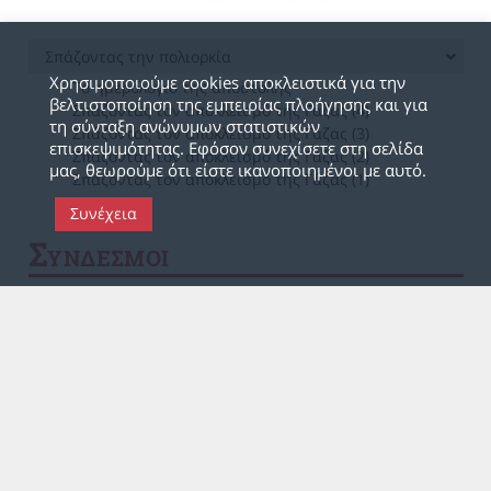
Σπάζοντας την πολιορκία
Χρησιμοποιούμε cookies αποκλειστικά για την
Το ημερολόγιο της αποστολής
βελτιστοποίηση της εμπειρίας πλοήγησης και για
Σπάζοντας τον αποκλεισμό της Γάζας (4)
τη σύνταξη ανώνυμων στατιστικών
Σπάζοντας τον αποκλεισμό της Γάζας (3)
επισκεψιμότητας. Εφόσον συνεχίσετε στη σελίδα
Σπάζοντας τον αποκλεισμό της Γάζας (2)
μας, θεωρούμε ότι είστε ικανοποιημένοι με αυτό.
Σπάζοντας τον αποκλεισμό της Γάζας (1)
Συνέχεια
Σ
ΥΝΔΕΣΜΟΙ