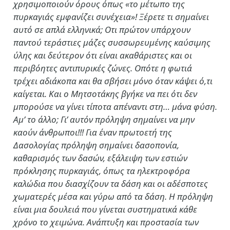
χρησιμοποιούν όρους όπως «το μέτωπο της
πυρκαγιάς εμφανίζει συνέχεια»! Ξέρετε τι σημαίνει
αυτό σε απλά ελληνικά; Οτι πρώτον υπάρχουν
παντού τεράστιες μάζες συσσωρευμένης καύσιμης
ύλης και δεύτερον ότι είναι ακαθάριστες και οι
περιβόητες αντιπυρικές ζώνες. Οπότε η φωτιά
τρέχει αδιάκοπα και θα σβήσει μόνο όταν κάψει ό,τι
καίγεται. Και ο Μητσοτάκης βγήκε να πει ότι δεν
μπορούσε να γίνει τίποτα απέναντι στη… μάνα φύση.
Αμ’ το άλλο; Γι’ αυτόν πρόληψη σημαίνει να μην
καούν άνθρωποι!!! Για έναν πρωτοετή της
Δασολογίας πρόληψη σημαίνει δασοπονία,
καθαρισμός των δασών, εξάλειψη των εστιών
πρόκλησης πυρκαγιάς, όπως τα ηλεκτροφόρα
καλώδια που διασχίζουν τα δάση και οι αδέσποτες
χωματερές μέσα και γύρω από τα δάση. Η πρόληψη
είναι μια δουλειά που γίνεται συστηματικά κάθε
χρόνο το χειμώνα. Ανάπτυξη και προστασία των