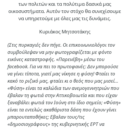
των πολιτών και τα πολύτιμα δασικά μας
οικοσυστήματα. Αυτόν τον στόχο θα συνεχίσουμε
να υπηρετούμε με όλες μας τις δυνάμεις.
Κυριάκος Μητσοτάκης
(Στις πυρκαγιές δεν πήγε. Οι επικοινωνιολόγοι τον
συμβούλεψαν να μην φωτογραφίζεται με φόντο
εικόνες καταστροφής. «Παρενέβη» μέσω του
facebook. Για να πει το πρωτοφανές: Δεν μπορούσε
να γίνει τίποτα, γιατί μας νίκησε η φύση! Φταίει το
κακό το ριζικό μας, φταίει κι ο θεός που μας μισεί…
«Φύση» είναι τα καλώδια των ανεμογεννητριών που
έβαλαν τη φωτιά στην Αττικοβοιωτία και που είχαν
ξαναβάλει φωτιά τον Ιούνη στο ίδιο σημείο; «Φύση»
είναι τα εντελώς ακαθάριστα δάση που έχουν γίνει
μπαρουταποθήκες; Εβαλαν τους/τις
«δημοσιογράφους» της κυβερνητικής ΕΡΤ να