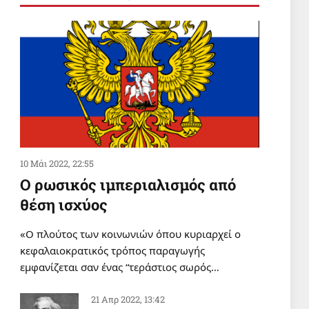
ΥΓΕΙΑ
Πρώτα έκοψαν την κορδέλα, μετά
έπεσε το ταβάνι!
5 Αυγ 2026, 08:01
ΣΑΝ ΣΗΜΕΡΑ
Σαν σήμερα 5 Αυγούστου
5 Αυγ 2026, 00:01
10 Μάι 2022, 22:55
Ο ρωσικός ιμπεριαλισμός από
θέση ισχύος
«Ο πλούτος των κοινωνιών όπου κυριαρχεί ο
κεφαλαιοκρατικός τρόπος παραγωγής
εμφανίζεται σαν ένας “τεράστιος σωρός…
21 Απρ 2022, 13:42