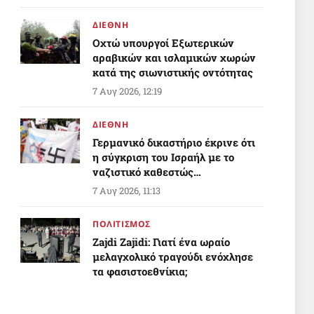
ΔΙΕΘΝΗ
Οχτώ υπουργοί Εξωτερικών
αραβικών και ισλαμικών χωρών
κατά της σιωνιστικής οντότητας
7 Αυγ 2026, 12:19
ΔΙΕΘΝΗ
Γερμανικό δικαστήριο έκρινε ότι
η σύγκριση του Ισραήλ με το
ναζιστικό καθεστώς
προστατεύεται από την ελευθερία
7 Αυγ 2026, 11:13
στην έκφραση
ΠΟΛΙΤΙΣΜΟΣ
Zajdi Ζajidi: Γιατί ένα ωραίο
μελαγχολικό τραγούδι ενόχλησε
τα φασιστοεθνίκια;
7 Αυγ 2026, 10:20