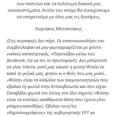
των πολιτών και τα πολύτιμα δασικά μας
οικοσυστήματα. Αυτόν τον στόχο θα συνεχίσουμε
να υπηρετούμε με όλες μας τις δυνάμεις.
Κυριάκος Μητσοτάκης
(Στις πυρκαγιές δεν πήγε. Οι επικοινωνιολόγοι τον
συμβούλεψαν να μην φωτογραφίζεται με φόντο
εικόνες καταστροφής. «Παρενέβη» μέσω του
facebook. Για να πει το πρωτοφανές: Δεν μπορούσε
να γίνει τίποτα, γιατί μας νίκησε η φύση! Φταίει το
κακό το ριζικό μας, φταίει κι ο θεός που μας μισεί…
«Φύση» είναι τα καλώδια των ανεμογεννητριών που
έβαλαν τη φωτιά στην Αττικοβοιωτία και που είχαν
ξαναβάλει φωτιά τον Ιούνη στο ίδιο σημείο; «Φύση»
είναι τα εντελώς ακαθάριστα δάση που έχουν γίνει
μπαρουταποθήκες; Εβαλαν τους/τις
«δημοσιογράφους» της κυβερνητικής ΕΡΤ να