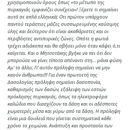
χρησιμοποιούν όρους όπως «το μέτωπο της
πυρκαγιάς εμφανίζει συνέχεια»! Ξέρετε τι σημαίνει
αυτό σε απλά ελληνικά; Οτι πρώτον υπάρχουν
παντού τεράστιες μάζες συσσωρευμένης καύσιμης
ύλης και δεύτερον ότι είναι ακαθάριστες και οι
περιβόητες αντιπυρικές ζώνες. Οπότε η φωτιά
τρέχει αδιάκοπα και θα σβήσει μόνο όταν κάψει ό,τι
καίγεται. Και ο Μητσοτάκης βγήκε να πει ότι δεν
μπορούσε να γίνει τίποτα απέναντι στη… μάνα φύση.
Αμ’ το άλλο; Γι’ αυτόν πρόληψη σημαίνει να μην
καούν άνθρωποι!!! Για έναν πρωτοετή της
Δασολογίας πρόληψη σημαίνει δασοπονία,
καθαρισμός των δασών, εξάλειψη των εστιών
πρόκλησης πυρκαγιάς, όπως τα ηλεκτροφόρα
καλώδια που διασχίζουν τα δάση και οι αδέσποτες
χωματερές μέσα και γύρω από τα δάση. Η πρόληψη
είναι μια δουλειά που γίνεται συστηματικά κάθε
χρόνο το χειμώνα. Ανάπτυξη και προστασία των