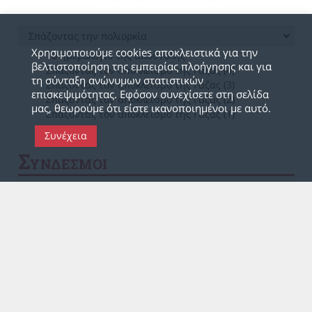
Σπάζοντας την πολιορκία
Χρησιμοποιούμε cookies αποκλειστικά για την
Το ημερολόγιο της αποστολής
βελτιστοποίηση της εμπειρίας πλοήγησης και για
Σπάζοντας τον αποκλεισμό της Γάζας (4)
τη σύνταξη ανώνυμων στατιστικών
Σπάζοντας τον αποκλεισμό της Γάζας (3)
επισκεψιμότητας. Εφόσον συνεχίσετε στη σελίδα
Σπάζοντας τον αποκλεισμό της Γάζας (2)
μας, θεωρούμε ότι είστε ικανοποιημένοι με αυτό.
Σπάζοντας τον αποκλεισμό της Γάζας (1)
Συνέχεια
Σ
ΥΝΔΕΣΜΟΙ