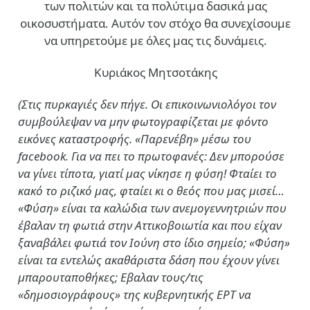
των πολιτών και τα πολύτιμα δασικά μας
οικοσυστήματα. Αυτόν τον στόχο θα συνεχίσουμε
να υπηρετούμε με όλες μας τις δυνάμεις.
Κυριάκος Μητσοτάκης
(Στις πυρκαγιές δεν πήγε. Οι επικοινωνιολόγοι τον
συμβούλεψαν να μην φωτογραφίζεται με φόντο
εικόνες καταστροφής. «Παρενέβη» μέσω του
facebook. Για να πει το πρωτοφανές: Δεν μπορούσε
να γίνει τίποτα, γιατί μας νίκησε η φύση! Φταίει το
κακό το ριζικό μας, φταίει κι ο θεός που μας μισεί…
«Φύση» είναι τα καλώδια των ανεμογεννητριών που
έβαλαν τη φωτιά στην Αττικοβοιωτία και που είχαν
ξαναβάλει φωτιά τον Ιούνη στο ίδιο σημείο; «Φύση»
είναι τα εντελώς ακαθάριστα δάση που έχουν γίνει
μπαρουταποθήκες; Εβαλαν τους/τις
«δημοσιογράφους» της κυβερνητικής ΕΡΤ να