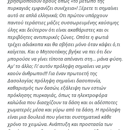
χρησιμοποιούν όρους όπως «το μέτωπο της
πυρκαγιάς εμφανίζει συνέχεια»! Ξέρετε τι σημαίνει
αυτό σε απλά ελληνικά; Οτι πρώτον υπάρχουν
παντού τεράστιες μάζες συσσωρευμένης καύσιμης
ύλης και δεύτερον ότι είναι ακαθάριστες και οι
περιβόητες αντιπυρικές ζώνες. Οπότε η φωτιά
τρέχει αδιάκοπα και θα σβήσει μόνο όταν κάψει ό,τι
καίγεται. Και ο Μητσοτάκης βγήκε να πει ότι δεν
μπορούσε να γίνει τίποτα απέναντι στη… μάνα φύση.
Αμ’ το άλλο; Γι’ αυτόν πρόληψη σημαίνει να μην
καούν άνθρωποι!!! Για έναν πρωτοετή της
Δασολογίας πρόληψη σημαίνει δασοπονία,
καθαρισμός των δασών, εξάλειψη των εστιών
πρόκλησης πυρκαγιάς, όπως τα ηλεκτροφόρα
καλώδια που διασχίζουν τα δάση και οι αδέσποτες
χωματερές μέσα και γύρω από τα δάση. Η πρόληψη
είναι μια δουλειά που γίνεται συστηματικά κάθε
χρόνο το χειμώνα. Ανάπτυξη και προστασία των