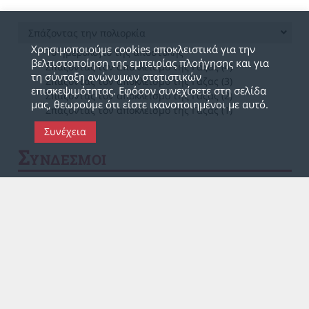
Σπάζοντας την πολιορκία
Χρησιμοποιούμε cookies αποκλειστικά για την
Το ημερολόγιο της αποστολής
βελτιστοποίηση της εμπειρίας πλοήγησης και για
Σπάζοντας τον αποκλεισμό της Γάζας (4)
τη σύνταξη ανώνυμων στατιστικών
Σπάζοντας τον αποκλεισμό της Γάζας (3)
επισκεψιμότητας. Εφόσον συνεχίσετε στη σελίδα
Σπάζοντας τον αποκλεισμό της Γάζας (2)
μας, θεωρούμε ότι είστε ικανοποιημένοι με αυτό.
Σπάζοντας τον αποκλεισμό της Γάζας (1)
Συνέχεια
Σ
ΥΝΔΕΣΜΟΙ