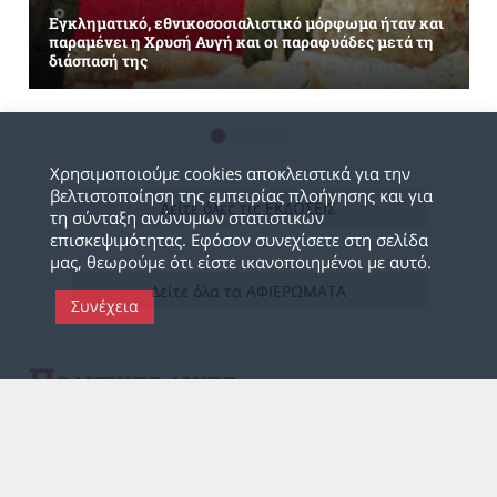
Εγκληματικό, εθνικοσοσιαλιστικό μόρφωμα ήταν και
παραμένει η Χρυσή Αυγή και οι παραφυάδες μετά τη
διάσπασή της
Χρησιμοποιούμε cookies αποκλειστικά για την
βελτιστοποίηση της εμπειρίας πλοήγησης και για
Δείτε όλες τις ΕΚΔΟΣΕΙΣ
τη σύνταξη ανώνυμων στατιστικών
επισκεψιμότητας. Εφόσον συνεχίσετε στη σελίδα
μας, θεωρούμε ότι είστε ικανοποιημένοι με αυτό.
Δείτε όλα τα ΑΦΙΕΡΩΜΑΤΑ
Συνέχεια
Π
ΟΛΙΤΙΚΕΣ ΔΙΚΕΣ
17Ν
ΕΛΑ