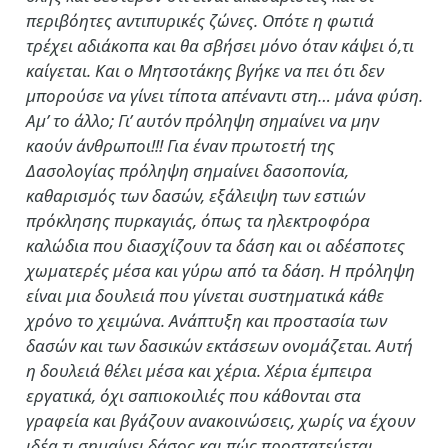
περιβόητες αντιπυρικές ζώνες. Οπότε η φωτιά
τρέχει αδιάκοπα και θα σβήσει μόνο όταν κάψει ό,τι
καίγεται. Και ο Μητσοτάκης βγήκε να πει ότι δεν
μπορούσε να γίνει τίποτα απέναντι στη… μάνα φύση.
Αμ’ το άλλο; Γι’ αυτόν πρόληψη σημαίνει να μην
καούν άνθρωποι!!! Για έναν πρωτοετή της
Δασολογίας πρόληψη σημαίνει δασοπονία,
καθαρισμός των δασών, εξάλειψη των εστιών
πρόκλησης πυρκαγιάς, όπως τα ηλεκτροφόρα
καλώδια που διασχίζουν τα δάση και οι αδέσποτες
χωματερές μέσα και γύρω από τα δάση. Η πρόληψη
είναι μια δουλειά που γίνεται συστηματικά κάθε
χρόνο το χειμώνα. Ανάπτυξη και προστασία των
δασών και των δασικών εκτάσεων ονομάζεται. Αυτή
η δουλειά θέλει μέσα και χέρια. Χέρια έμπειρα
εργατικά, όχι σαπιοκοιλιές που κάθονται στα
γραφεία και βγάζουν ανακοινώσεις, χωρίς να έχουν
ιδέα τι σημαίνει δάσος και πώς προστατεύεται