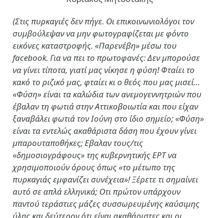
(Στις πυρκαγιές δεν πήγε. Οι επικοινωνιολόγοι τον
συμβούλεψαν να μην φωτογραφίζεται με φόντο
εικόνες καταστροφής. «Παρενέβη» μέσω του
facebook. Για να πει το πρωτοφανές: Δεν μπορούσε
να γίνει τίποτα, γιατί μας νίκησε η φύση! Φταίει το
κακό το ριζικό μας, φταίει κι ο θεός που μας μισεί…
«Φύση» είναι τα καλώδια των ανεμογεννητριών που
έβαλαν τη φωτιά στην Αττικοβοιωτία και που είχαν
ξαναβάλει φωτιά τον Ιούνη στο ίδιο σημείο; «Φύση»
είναι τα εντελώς ακαθάριστα δάση που έχουν γίνει
μπαρουταποθήκες; Εβαλαν τους/τις
«δημοσιογράφους» της κυβερνητικής ΕΡΤ να
χρησιμοποιούν όρους όπως «το μέτωπο της
πυρκαγιάς εμφανίζει συνέχεια»! Ξέρετε τι σημαίνει
αυτό σε απλά ελληνικά; Οτι πρώτον υπάρχουν
παντού τεράστιες μάζες συσσωρευμένης καύσιμης
ύλης και δεύτερον ότι είναι ακαθάριστες και οι