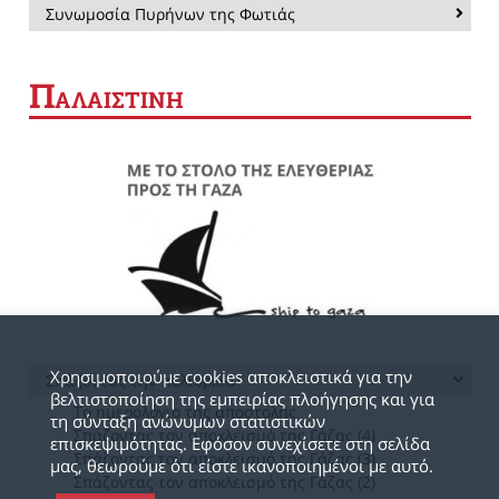
Συνωμοσία Πυρήνων της Φωτιάς
Π
ΑΛΑΙΣΤΙΝΗ
Χρησιμοποιούμε cookies αποκλειστικά για την
Σπάζοντας την πολιορκία
βελτιστοποίηση της εμπειρίας πλοήγησης και για
Το ημερολόγιο της αποστολής
τη σύνταξη ανώνυμων στατιστικών
Σπάζοντας τον αποκλεισμό της Γάζας (4)
επισκεψιμότητας. Εφόσον συνεχίσετε στη σελίδα
Σπάζοντας τον αποκλεισμό της Γάζας (3)
μας, θεωρούμε ότι είστε ικανοποιημένοι με αυτό.
Σπάζοντας τον αποκλεισμό της Γάζας (2)