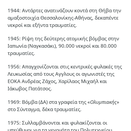
1944: Αντάρτες ανατινάζουν κοντά στη Θήβα την
αμαξοστοιχία Θεσσαλονίκης-Αθήνας, δεκαπέντε
νεκροί και εξήντα τραυματίες.
1945: Ρίψη της δεύτερης ατομικής βόμβας στην
Ιαπωνία (Ναγκασάκι), 90.000 νεκροί και 80.000
τραυματίες.
1956: Απαγχονίζονται στις κεντρικές φυλακές της
Λευκωσίας από τους Αγγλους οι αγωνιστές της
ΕΟΚΑ Ανδρέας Ζάχος, Χαρίλαος Μιχαήλ και
Ιάκωβος Πατάτσος.
1969: Βόμβα (ΔΑ) στα γραφεία της «
Ολυμπιακής
»
στο Σύνταγμα, δέκα τραυματίες.
1975: Συλλαμβάνονται και φυλακίζονται οι
υπεύθυνοι για τα γεγονότα του Πολυτεχνείου.