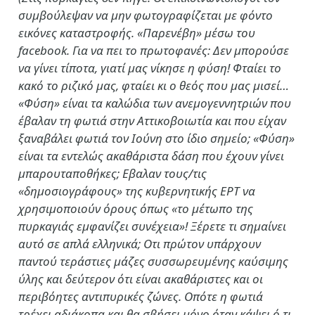
συμβούλεψαν να μην φωτογραφίζεται με φόντο
εικόνες καταστροφής. «Παρενέβη» μέσω του
facebook. Για να πει το πρωτοφανές: Δεν μπορούσε
να γίνει τίποτα, γιατί μας νίκησε η φύση! Φταίει το
κακό το ριζικό μας, φταίει κι ο θεός που μας μισεί…
«Φύση» είναι τα καλώδια των ανεμογεννητριών που
έβαλαν τη φωτιά στην Αττικοβοιωτία και που είχαν
ξαναβάλει φωτιά τον Ιούνη στο ίδιο σημείο; «Φύση»
είναι τα εντελώς ακαθάριστα δάση που έχουν γίνει
μπαρουταποθήκες; Εβαλαν τους/τις
«δημοσιογράφους» της κυβερνητικής ΕΡΤ να
χρησιμοποιούν όρους όπως «το μέτωπο της
πυρκαγιάς εμφανίζει συνέχεια»! Ξέρετε τι σημαίνει
αυτό σε απλά ελληνικά; Οτι πρώτον υπάρχουν
παντού τεράστιες μάζες συσσωρευμένης καύσιμης
ύλης και δεύτερον ότι είναι ακαθάριστες και οι
περιβόητες αντιπυρικές ζώνες. Οπότε η φωτιά
τρέχει αδιάκοπα και θα σβήσει μόνο όταν κάψει ό,τι