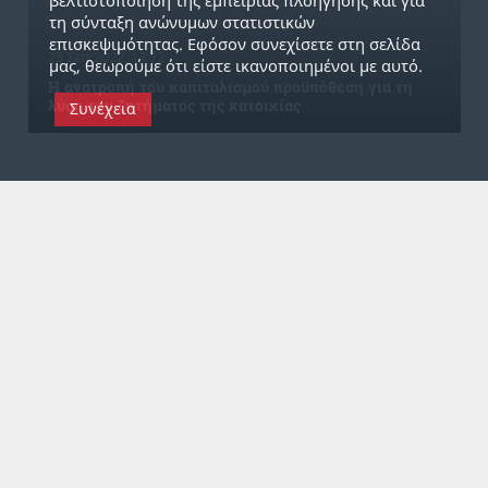
βελτιστοποίηση της εμπειρίας πλοήγησης και για
τη σύνταξη ανώνυμων στατιστικών
επισκεψιμότητας. Εφόσον συνεχίσετε στη σελίδα
25 Σεπ 2022, 13:12
μας, θεωρούμε ότι είστε ικανοποιημένοι με αυτό.
Η ανατροπή του καπιταλισμού προϋπόθεση για τη
λύση του ζητήματος της κατοικίας
Συνέχεια
Α
ΦΙΕΡΩΜΑΤΑ
17 Σεπ 2020, 19:22