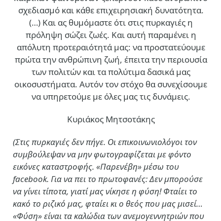
σχεδιασμό και κάθε επιχειρησιακή δυνατότητα.
(…)
Και ας θυμόμαστε ότι στις πυρκαγιές η
πρόληψη σώζει ζωές. Και αυτή παραμένει η
απόλυτη προτεραιότητά μας: να προστατεύουμε
πρώτα την ανθρώπινη ζωή, έπειτα την περιουσία
των πολιτών και τα πολύτιμα δασικά μας
οικοσυστήματα. Αυτόν τον στόχο θα συνεχίσουμε
να υπηρετούμε με όλες μας τις δυνάμεις.
Κυριάκος Μητσοτάκης
(Στις πυρκαγιές δεν πήγε. Οι επικοινωνιολόγοι τον
συμβούλεψαν να μην φωτογραφίζεται με φόντο
εικόνες καταστροφής. «Παρενέβη» μέσω του
facebook. Για να πει το πρωτοφανές: Δεν μπορούσε
να γίνει τίποτα, γιατί μας νίκησε η φύση! Φταίει το
κακό το ριζικό μας, φταίει κι ο θεός που μας μισεί…
«Φύση» είναι τα καλώδια των ανεμογεννητριών που