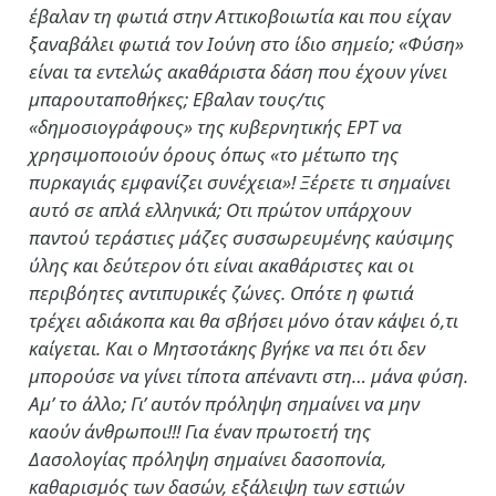
έβαλαν τη φωτιά στην Αττικοβοιωτία και που είχαν
ξαναβάλει φωτιά τον Ιούνη στο ίδιο σημείο; «Φύση»
είναι τα εντελώς ακαθάριστα δάση που έχουν γίνει
μπαρουταποθήκες; Εβαλαν τους/τις
«δημοσιογράφους» της κυβερνητικής ΕΡΤ να
χρησιμοποιούν όρους όπως «το μέτωπο της
πυρκαγιάς εμφανίζει συνέχεια»! Ξέρετε τι σημαίνει
αυτό σε απλά ελληνικά; Οτι πρώτον υπάρχουν
παντού τεράστιες μάζες συσσωρευμένης καύσιμης
ύλης και δεύτερον ότι είναι ακαθάριστες και οι
περιβόητες αντιπυρικές ζώνες. Οπότε η φωτιά
τρέχει αδιάκοπα και θα σβήσει μόνο όταν κάψει ό,τι
καίγεται. Και ο Μητσοτάκης βγήκε να πει ότι δεν
μπορούσε να γίνει τίποτα απέναντι στη… μάνα φύση.
Αμ’ το άλλο; Γι’ αυτόν πρόληψη σημαίνει να μην
καούν άνθρωποι!!! Για έναν πρωτοετή της
Δασολογίας πρόληψη σημαίνει δασοπονία,
καθαρισμός των δασών, εξάλειψη των εστιών