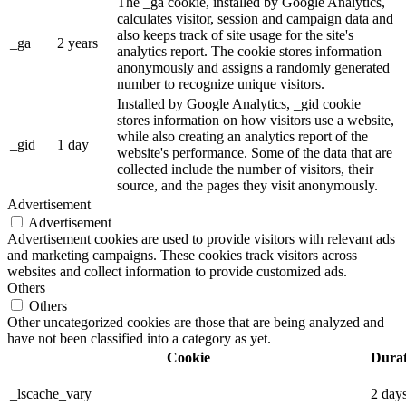
The _ga cookie, installed by Google Analytics,
calculates visitor, session and campaign data and
also keeps track of site usage for the site's
_ga
2 years
analytics report. The cookie stores information
anonymously and assigns a randomly generated
number to recognize unique visitors.
Installed by Google Analytics, _gid cookie
stores information on how visitors use a website,
while also creating an analytics report of the
_gid
1 day
website's performance. Some of the data that are
collected include the number of visitors, their
source, and the pages they visit anonymously.
Advertisement
Advertisement
Advertisement cookies are used to provide visitors with relevant ads
and marketing campaigns. These cookies track visitors across
websites and collect information to provide customized ads.
Others
Others
Other uncategorized cookies are those that are being analyzed and
have not been classified into a category as yet.
Cookie
Durat
_lscache_vary
2 day