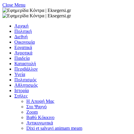
Close Menu
Αρχική
Πολιτική
Διεθνή
Οικονομία
Εργατικά
Αγροτικά
Παιδεία
Καταστολή
Περιβάλλον
Υγεία
Πολιτισμός
Αθλητισμός
Ιστορία
Στήλες
Η Αποψή Μας
Στο Ψαχνό
Zoom
Βαθύ Κόκκινο
Αντικυνωνικά
Dixi et salvavi animam meam