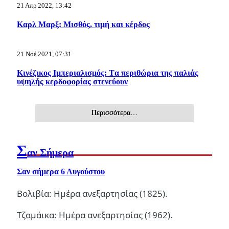
21 Απρ 2022, 13:42
Καρλ Μαρξ: Μισθός, τιμή και κέρδος
21 Νοέ 2021, 07:31
Κινέζικος Ιμπεριαλισμός: Tα περιθώρια της παλιάς
υψηλής κερδοφορίας στενεύουν
Περισσότερα…
Σ
αν Σήμερα
Σαν σήμερα 6 Αυγούστου
Βολιβία: Ημέρα ανεξαρτησίας (1825).
Τζαμάικα: Ημέρα ανεξαρτησίας (1962).