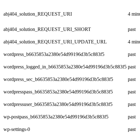
abj404_solution_REQUEST_URI
4 min
abj404_solution_REQUEST_URI_SHORT
past
abj404_solution_REQUEST_URI_UPDATE_URL
4 min
wordpress_b6635853a2380e54d99196d3b5c883f5
past
wordpress_logged_in_b6635853a2380e54d99196d3b5c883f5
past
wordpress_sec_b6635853a2380e54d99196d3b5c883f5
past
wordpresspass_b6635853a2380e54d99196d3b5c883f5
past
wordpressuser_b6635853a2380e54d99196d3b5c883f5
past
wp-postpass_b6635853a2380e54d99196d3b5c883f5
past
wp-settings-0
past