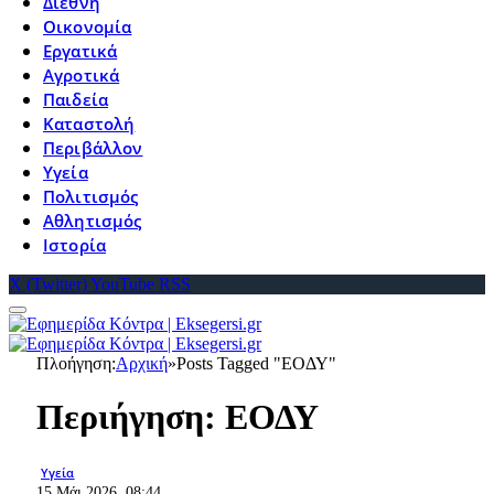
Διεθνή
Οικονομία
Εργατικά
Αγροτικά
Παιδεία
Καταστολή
Περιβάλλον
Υγεία
Πολιτισμός
Αθλητισμός
Ιστορία
X (Twitter)
YouTube
RSS
Πλοήγηση:
Αρχική
»
Posts Tagged "ΕΟΔΥ"
Περιήγηση:
ΕΟΔΥ
Υγεία
15 Μάι 2026, 08:44