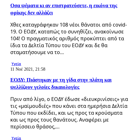
Oσα ψέματα κι αν επιστρατεύσετε, η εικόνα της
φρίκης δεν αλλάζει
Χθες καταγράφηκαν 108 νέοι θάνατοι από covid-
19. O EOΔΥ, καταπώς το συνηθίζει, ανακοίνωσε
104! Ο πραγματικός αριθμός προκύπτει από τα
ίδια τα Δελτία Τύπου του ΕΟΔΥ και δε θα
σταματήσουμε να το…
Υγεία
11 Νοέ 2021, 21:58
ΕΟΔΥ: Πιάστηκαν με τη γίδα στην πλάτη και
ψελλίζουν γελοίες δικαιολογίες
Πριν από λίγo, ο ΕΟΔΥ έδωσε «διευκρινίσεις» για
τις «μαϊμουδιές» που κάνει στα ημερήσια Δελτία
Τύπου που εκδίδει, και ως προς τα κρούσματα
και ως προς τους θανάτους. Aναφέρει με
περίσσειο θράσος,…
Υγεία