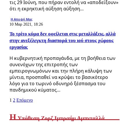
τις 29 Ιούνη, που πήραν εντολή να «αποδείξουν»
ότι η εκρηκτική αύξηση αύξηση…
Η Αποψή Μας
10 Μαρ 2021, 18:26
Το τρίτο κύμα δεν οφείλεται στις μεταλλάξεις, αλλά
στην ανεξέλεγκτη διασπορά του ιού στους χώρους
εργασίας
Η κυβερνητική προπαγάνδα, με τη βοήθεια των
συνενόχων της επιτροπής των
εμπειρογνωμόνων και την πλήρη κάλυψη των
μίντια, προσπαθεί να κρύψει το βασικότερο
λόγο για το τωρινό οδυνηρό ξέσπασμα του
πανδημικού κύματος…
1
2
Επόμενο
Η
Yπόθεση Ζορζ Ιμπραήμ Αμπνταλλά