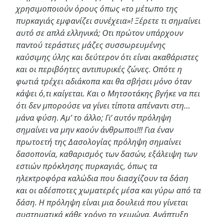
χρησιμοποιούν όρους όπως «το μέτωπο της
πυρκαγιάς εμφανίζει συνέχεια»! Ξέρετε τι σημαίνει
αυτό σε απλά ελληνικά; Οτι πρώτον υπάρχουν
παντού τεράστιες μάζες συσσωρευμένης
καύσιμης ύλης και δεύτερον ότι είναι ακαθάριστες
και οι περιβόητες αντιπυρικές ζώνες. Οπότε η
φωτιά τρέχει αδιάκοπα και θα σβήσει μόνο όταν
κάψει ό,τι καίγεται. Και ο Μητσοτάκης βγήκε να πει
ότι δεν μπορούσε να γίνει τίποτα απέναντι στη…
μάνα φύση. Αμ’ το άλλο; Γι’ αυτόν πρόληψη
σημαίνει να μην καούν άνθρωποι!!! Για έναν
πρωτοετή της Δασολογίας πρόληψη σημαίνει
δασοπονία, καθαρισμός των δασών, εξάλειψη των
εστιών πρόκλησης πυρκαγιάς, όπως τα
ηλεκτροφόρα καλώδια που διασχίζουν τα δάση
και οι αδέσποτες χωματερές μέσα και γύρω από τα
δάση. Η πρόληψη είναι μια δουλειά που γίνεται
συστηματικά κάθε χρόνο το χειμώνα. Ανάπτυξη