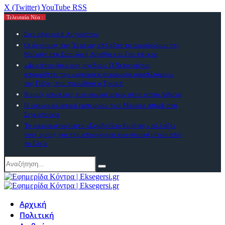
X (Twitter)
YouTube
RSS
Τελευταία Νέα :
Σαν σήμερα 6 Αυγούστου
Οι δυνάμεις της Υεμένης έπληξαν το αεροδρόμιο της
Ναζράν στη Σαουδική Αραβία και ένα τάνκερ
«Δεν ήταν δικό μας σχέδιο»: Ο Νετανιάχου
απορρίπτει την «ιστορική συμφωνία αφοπλισμού»
της Γάζας που προώθησε ο Τραμπ
Βαριές απώλειες των σιωναζιστών στον νότιο Λίβανο
Η «σουρεαλιστική εμπειρία» των Massive Attack στη
Σιγκαπούρη
Το αμερικανoκίνητο «Συμβούλιο Ειρήνης» αλλάζει
τους όρους για την αποχώρηση των σιωναζιστών από
τη Γάζα
Αρχική
Πολιτική