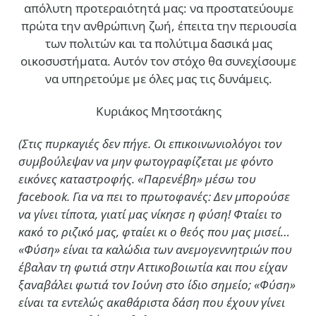
απόλυτη προτεραιότητά μας: να προστατεύουμε
πρώτα την ανθρώπινη ζωή, έπειτα την περιουσία
των πολιτών και τα πολύτιμα δασικά μας
οικοσυστήματα. Αυτόν τον στόχο θα συνεχίσουμε
να υπηρετούμε με όλες μας τις δυνάμεις.
Κυριάκος Μητσοτάκης
(Στις πυρκαγιές δεν πήγε. Οι επικοινωνιολόγοι τον
συμβούλεψαν να μην φωτογραφίζεται με φόντο
εικόνες καταστροφής. «Παρενέβη» μέσω του
facebook. Για να πει το πρωτοφανές: Δεν μπορούσε
να γίνει τίποτα, γιατί μας νίκησε η φύση! Φταίει το
κακό το ριζικό μας, φταίει κι ο θεός που μας μισεί…
«Φύση» είναι τα καλώδια των ανεμογεννητριών που
έβαλαν τη φωτιά στην Αττικοβοιωτία και που είχαν
ξαναβάλει φωτιά τον Ιούνη στο ίδιο σημείο; «Φύση»
είναι τα εντελώς ακαθάριστα δάση που έχουν γίνει