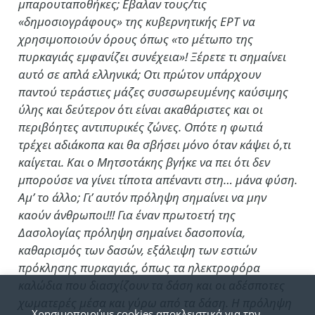
μπαρουταποθήκες; Εβαλαν τους/τις
«δημοσιογράφους» της κυβερνητικής ΕΡΤ να
χρησιμοποιούν όρους όπως «το μέτωπο της
πυρκαγιάς εμφανίζει συνέχεια»! Ξέρετε τι σημαίνει
αυτό σε απλά ελληνικά; Οτι πρώτον υπάρχουν
παντού τεράστιες μάζες συσσωρευμένης καύσιμης
ύλης και δεύτερον ότι είναι ακαθάριστες και οι
περιβόητες αντιπυρικές ζώνες. Οπότε η φωτιά
τρέχει αδιάκοπα και θα σβήσει μόνο όταν κάψει ό,τι
καίγεται. Και ο Μητσοτάκης βγήκε να πει ότι δεν
μπορούσε να γίνει τίποτα απέναντι στη… μάνα φύση.
Αμ’ το άλλο; Γι’ αυτόν πρόληψη σημαίνει να μην
καούν άνθρωποι!!! Για έναν πρωτοετή της
Δασολογίας πρόληψη σημαίνει δασοπονία,
καθαρισμός των δασών, εξάλειψη των εστιών
πρόκλησης πυρκαγιάς, όπως τα ηλεκτροφόρα
καλώδια που διασχίζουν τα δάση και οι αδέσποτες
χωματερές μέσα και γύρω από τα δάση. Η πρόληψη
Χρησιμοποιούμε cookies αποκλειστικά για την