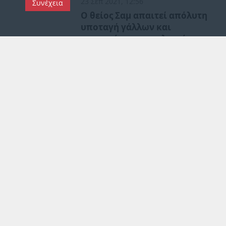
23 Σεπ 2021, 12:56
Συνέχεια
Ο θείος Σαμ απαιτεί απόλυτη
υποταγή γάλλων και
γερμανών ιμπεριαλιστών
στην ενδοϊμπεριαλιστική
σύγκρουση με την Κίνα