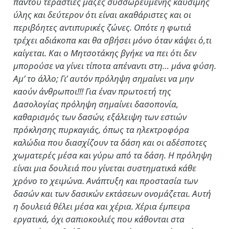
παντού τεράστιες μάζες συσσωρευμένης καύσιμης
ύλης και δεύτερον ότι είναι ακαθάριστες και οι
περιβόητες αντιπυρικές ζώνες. Οπότε η φωτιά
τρέχει αδιάκοπα και θα σβήσει μόνο όταν κάψει ό,τι
καίγεται. Και ο Μητσοτάκης βγήκε να πει ότι δεν
μπορούσε να γίνει τίποτα απέναντι στη… μάνα φύση.
Αμ’ το άλλο; Γι’ αυτόν πρόληψη σημαίνει να μην
καούν άνθρωποι!!! Για έναν πρωτοετή της
Δασολογίας πρόληψη σημαίνει δασοπονία,
καθαρισμός των δασών, εξάλειψη των εστιών
πρόκλησης πυρκαγιάς, όπως τα ηλεκτροφόρα
καλώδια που διασχίζουν τα δάση και οι αδέσποτες
χωματερές μέσα και γύρω από τα δάση. Η πρόληψη
είναι μια δουλειά που γίνεται συστηματικά κάθε
χρόνο το χειμώνα. Ανάπτυξη και προστασία των
δασών και των δασικών εκτάσεων ονομάζεται. Αυτή
η δουλειά θέλει μέσα και χέρια. Χέρια έμπειρα
εργατικά, όχι σαπιοκοιλιές που κάθονται στα