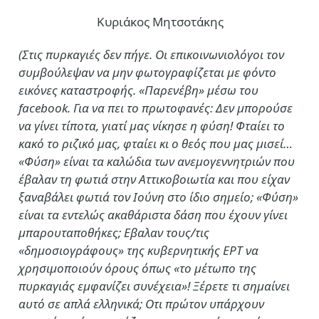
Κυριάκος Μητσοτάκης
(Στις πυρκαγιές δεν πήγε. Οι επικοινωνιολόγοι τον
συμβούλεψαν να μην φωτογραφίζεται με φόντο
εικόνες καταστροφής. «Παρενέβη» μέσω του
facebook. Για να πει το πρωτοφανές: Δεν μπορούσε
να γίνει τίποτα, γιατί μας νίκησε η φύση! Φταίει το
κακό το ριζικό μας, φταίει κι ο θεός που μας μισεί…
«Φύση» είναι τα καλώδια των ανεμογεννητριών που
έβαλαν τη φωτιά στην Αττικοβοιωτία και που είχαν
ξαναβάλει φωτιά τον Ιούνη στο ίδιο σημείο; «Φύση»
είναι τα εντελώς ακαθάριστα δάση που έχουν γίνει
μπαρουταποθήκες; Εβαλαν τους/τις
«δημοσιογράφους» της κυβερνητικής ΕΡΤ να
χρησιμοποιούν όρους όπως «το μέτωπο της
πυρκαγιάς εμφανίζει συνέχεια»! Ξέρετε τι σημαίνει
αυτό σε απλά ελληνικά; Οτι πρώτον υπάρχουν