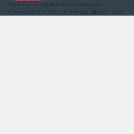
«Ο πλούτος των κοινωνιών όπου κυριαρχεί ο
κεφαλαιοκρατικός τρόπος παραγωγής εμφανίζεται σαν
ένας “τεράστιος σωρός…
21 Απρ 2022, 13:42
Καρλ Μαρξ: Μισθός, τιμή και κέρδος
21 Νοέ 2021, 07:31
Κινέζικος Ιμπεριαλισμός: Tα περιθώρια
της παλιάς υψηλής κερδοφορίας
στενεύουν
Περισσότερα…
Σ
ΑΝ ΣΗΜΕΡΑ