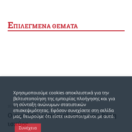
Ε
ΠΙΛΕΓΜΕΝΑ ΘΕΜΑΤΑ
Χρησιμοποιούμε cookies αποκλειστικά για την
βελτιστοποίηση της εμπειρίας πλοήγησης και για
τη σύνταξη ανώνυμων στατιστικών
10 Μάι 2022, 22:55
επισκεψιμότητας. Εφόσον συνεχίσετε στη σελίδα
Ο ρωσικός ιμπεριαλισμός από θέση
μας, θεωρούμε ότι είστε ικανοποιημένοι με αυτό.
ισχύος
Συνέχεια