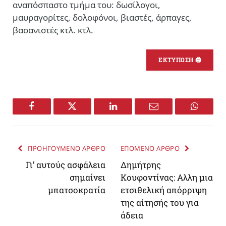
αναπόσπαστο τμήμα του: δωσίλογοι,
μαυραγορίτες, δολοφόνοι, βιαστές, άρπαγες,
βασανιστές κτλ. κτλ.
ΕΚΤΥΠΩΣΗ 🖨
Facebook
Twitter
LinkedIn
Email
WhatsA
ΠΡΟΗΓΟΥΜΕΝΟ ΑΡΘΡΟ
ΕΠΟΜΕΝΟ ΑΡΘΡΟ
Γι’ αυτούς ασφάλεια
Δημήτρης
σημαίνει
Κουφοντίνας: Αλλη μια
μπατσοκρατία
ετσιθελική απόρριψη
της αίτησής του για
άδεια