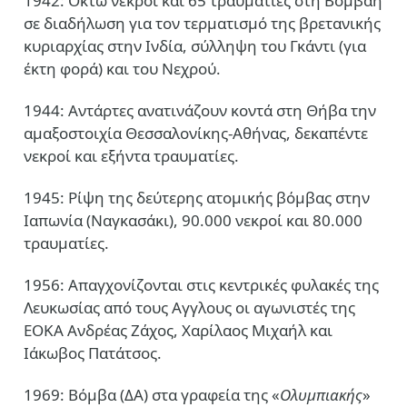
1942: Οκτώ νεκροί και 65 τραυματίες στη Βομβάη
σε διαδήλωση για τον τερματισμό της βρετανικής
κυριαρχίας στην Ινδία, σύλληψη του Γκάντι (για
έκτη φορά) και του Νεχρού.
1944: Αντάρτες ανατινάζουν κοντά στη Θήβα την
αμαξοστοιχία Θεσσαλονίκης-Αθήνας, δεκαπέντε
νεκροί και εξήντα τραυματίες.
1945: Ρίψη της δεύτερης ατομικής βόμβας στην
Ιαπωνία (Ναγκασάκι), 90.000 νεκροί και 80.000
τραυματίες.
1956: Απαγχονίζονται στις κεντρικές φυλακές της
Λευκωσίας από τους Αγγλους οι αγωνιστές της
ΕΟΚΑ Ανδρέας Ζάχος, Χαρίλαος Μιχαήλ και
Ιάκωβος Πατάτσος.
1969: Βόμβα (ΔΑ) στα γραφεία της «
Ολυμπιακής
»