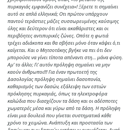
πυρκαγιάς εμφανίζει συνέχεια»! Ξέρετε τι σημαίνει
αυτό σε απλά ελληνικά; Οτι πρώτον υπάρχουν
παντού τεράστιες μάζες συσσωρευμένης καύσιμης
ύλης και δεύτερον ότι είναι ακαθάριστες και οι
περιβόητες αντιπυρικές ζώνες. Οπότε η φωτιά
τρέχει αδιάκοπα και θα σβήσει μόνο όταν κάψει ό,τι
καίγεται. Και ο Μητσοτάκης βγήκε να πει ότι δεν
μπορούσε να γίνει τίποτα απέναντι στη… μάνα φύση.
Αμ’ το άλλο; Γι’ αυτόν πρόληψη σημαίνει να μην
καούν άνθρωποι!!! Για έναν πρωτοετή της
Δασολογίας πρόληψη σημαίνει δασοπονία,
καθαρισμός των δασών, εξάλειψη των εστιών
πρόκλησης πυρκαγιάς, όπως τα ηλεκτροφόρα
καλώδια που διασχίζουν τα δάση και οι αδέσποτες
χωματερές μέσα και γύρω από τα δάση. Η πρόληψη
είναι μια δουλειά που γίνεται συστηματικά κάθε
χρόνο το χειμώνα. Ανάπτυξη και προστασία των
δασών και των δασικών εκτάσεων ονομάζεται. Αυτή