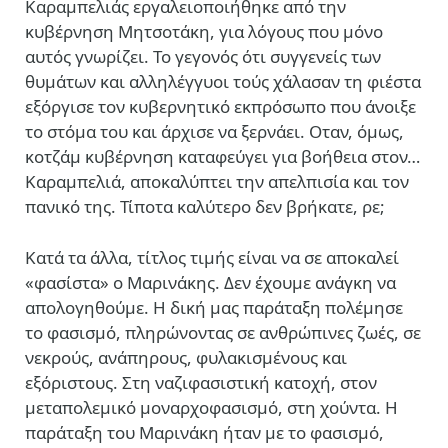
Καραμπελιάς εργαλειοποιήθηκε από την
κυβέρνηση Μητσοτάκη, για λόγους που μόνο
αυτός γνωρίζει. Το γεγονός ότι συγγενείς των
θυμάτων και αλληλέγγυοι τούς χάλασαν τη φιέστα
εξόργισε τον κυβερνητικό εκπρόσωπο που άνοιξε
το στόμα του και άρχισε να ξερνάει. Οταν, όμως,
κοτζάμ κυβέρνηση καταφεύγει για βοήθεια στον…
Καραμπελιά, αποκαλύπτει την απελπισία και τον
πανικό της. Τίποτα καλύτερο δεν βρήκατε, ρε;
Κατά τα άλλα, τίτλος τιμής είναι να σε αποκαλεί
«φασίστα» ο Μαρινάκης. Δεν έχουμε ανάγκη να
απολογηθούμε. Η δική μας παράταξη πολέμησε
το φασισμό, πληρώνοντας σε ανθρώπινες ζωές, σε
νεκρούς, ανάπηρους, φυλακισμένους και
εξόριστους. Στη ναζιφασιστική κατοχή, στον
μεταπολεμικό μοναρχοφασισμό, στη χούντα. Η
παράταξη του Μαρινάκη ήταν με το φασισμό,