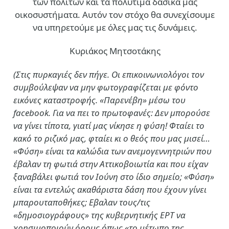
των πολιτών και τα πολύτιμα δασικά μας
οικοσυστήματα. Αυτόν τον στόχο θα συνεχίσουμε
να υπηρετούμε με όλες μας τις δυνάμεις.
Κυριάκος Μητσοτάκης
(Στις πυρκαγιές δεν πήγε. Οι επικοινωνιολόγοι τον
συμβούλεψαν να μην φωτογραφίζεται με φόντο
εικόνες καταστροφής. «Παρενέβη» μέσω του
facebook. Για να πει το πρωτοφανές: Δεν μπορούσε
να γίνει τίποτα, γιατί μας νίκησε η φύση! Φταίει το
κακό το ριζικό μας, φταίει κι ο θεός που μας μισεί…
«Φύση» είναι τα καλώδια των ανεμογεννητριών που
έβαλαν τη φωτιά στην Αττικοβοιωτία και που είχαν
ξαναβάλει φωτιά τον Ιούνη στο ίδιο σημείο; «Φύση»
είναι τα εντελώς ακαθάριστα δάση που έχουν γίνει
μπαρουταποθήκες; Εβαλαν τους/τις
«δημοσιογράφους» της κυβερνητικής ΕΡΤ να
χρησιμοποιούν όρους όπως «το μέτωπο της