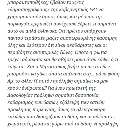
μπαρουταποθήκες; Εβαλαν τους/τις
«δημοσιογράφους» της κυβερνητικής ΕΡΤ να
χρησιμοποιούν όρους όπως «το μέτωπο της
πυρκαγιάς εμφανίζει συνέχεια»! Ξέρετε τι σημαίνει
αυτό σε απλά ελληνικά; Οτι πρώτον υπάρχουν
παντού τεράστιες μάζες συσσωρευμένης καύσιμης
ύλης και δεύτερον ότι είναι ακαθάριστες και οι
περιβόητες αντιπυρικές ζώνες. Οπότε η φωτιά
τρέχει αδιάκοπα και θα σβήσει μόνο όταν κάψει ό,τι
καίγεται. Και ο Μητσοτάκης βγήκε να πει ότι δεν
μπορούσε να γίνει τίποτα απέναντι στη… μάνα φύση.
Αμ’ το άλλο; Γι’ αυτόν πρόληψη σημαίνει να μην
καούν άνθρωποι!!! Για έναν πρωτοετή της
Δασολογίας πρόληψη σημαίνει δασοπονία,
καθαρισμός των δασών, εξάλειψη των εστιών
πρόκλησης πυρκαγιάς, όπως τα ηλεκτροφόρα
καλώδια που διασχίζουν τα δάση και οι αδέσποτες
χωματερές μέσα και γύρω από τα δάση. Η πρόληψη