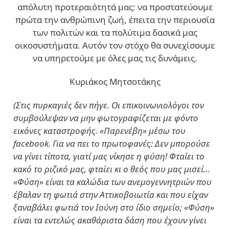
απόλυτη προτεραιότητά μας: να προστατεύουμε
πρώτα την ανθρώπινη ζωή, έπειτα την περιουσία
των πολιτών και τα πολύτιμα δασικά μας
οικοσυστήματα. Αυτόν τον στόχο θα συνεχίσουμε
να υπηρετούμε με όλες μας τις δυνάμεις.
Κυριάκος Μητσοτάκης
(Στις πυρκαγιές δεν πήγε. Οι επικοινωνιολόγοι τον
συμβούλεψαν να μην φωτογραφίζεται με φόντο
εικόνες καταστροφής. «Παρενέβη» μέσω του
facebook. Για να πει το πρωτοφανές: Δεν μπορούσε
να γίνει τίποτα, γιατί μας νίκησε η φύση! Φταίει το
κακό το ριζικό μας, φταίει κι ο θεός που μας μισεί…
«Φύση» είναι τα καλώδια των ανεμογεννητριών που
έβαλαν τη φωτιά στην Αττικοβοιωτία και που είχαν
ξαναβάλει φωτιά τον Ιούνη στο ίδιο σημείο; «Φύση»
είναι τα εντελώς ακαθάριστα δάση που έχουν γίνει