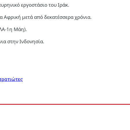
υρηνικό εργοστάσιο του Ιράκ.
α Αφρική μετά από δεκατέσσερα χρόνια.
ΛΑ-1η Μάη).
νια στην Ινδονησία.
στρατιώτες