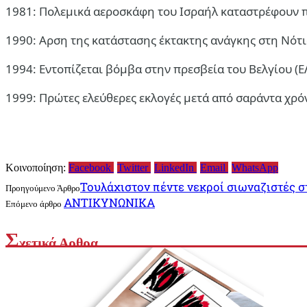
1981: Πολεμικά αεροσκάφη του Ισραήλ καταστρέφουν π
1990: Αρση της κατάστασης έκτακτης ανάγκης στη Νότι
1994: Εντοπίζεται βόμβα στην πρεσβεία του Βελγίου (Ε
1999: Πρώτες ελεύθερες εκλογές μετά από σαράντα χρό
Κοινοποίηση:
Facebook
Twitter
LinkedIn
Email
WhatsApp
Τουλάχιστον πέντε νεκροί σιωναζιστές 
Προηγούμενο Άρθρο
ΑΝΤΙΚΥΝΩΝΙΚΑ
Επόμενο άρθρο
Σ
χετικά Αρθρα