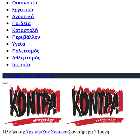
Οικονομία
Εργατικά
Αγροτικά
Παιδεία
Καταστολή
Περιβάλλον
Υγεία
Πολιτισμός
Αθλητισμός
Ιστορία
X (Twitter)
YouTube
RSS
Πλοήγηση:
Αρχική
»
Σαν Σήμερα
»
Σαν σήμερα 7 Ιούνη