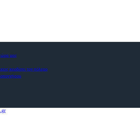
 χώρα μας
χεις κερδίσει τον πόλεμο
ελοποννήσου