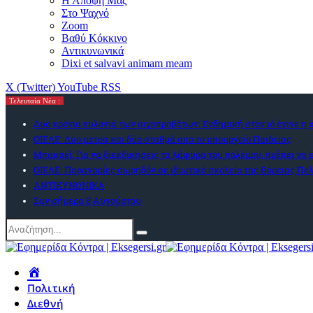
Η Αποψή Μας
Στο Ψαχνό
Zoom
Βαθύ Κόκκινο
Αντικυνωνικά
Dixi et salvavi animam meam
X (Twitter)
YouTube
RSS
Τελευταία Νέα :
Δυο χρόνια ευλογιά των αιγοπροβάτων: Ενδημική στον ιό έγινε η
ΟΙΕΛΕ: Δύο μέτρα και δύο σταθμά από το υπουργείο Παιδείας
Μπακαεΐ: Για να διεκδικήσεις τα λάφυρα του πολέμου, πρέπει να έ
ΟΙΕΛΕ: Παρανομίες σωρηδόν σε ιδιωτικό σχολείο της Βόρειας Π
ΑΝΤΙΚΥΝΩΝΙΚΑ
Σαν σήμερα 8 Αυγούστου
Πολιτική
Διεθνή