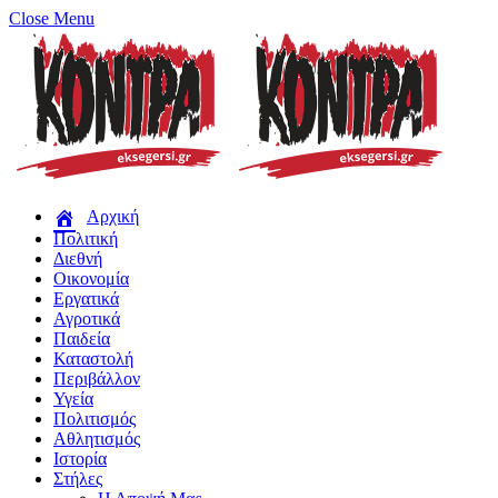
Close Menu
Αρχική
Πολιτική
Διεθνή
Οικονομία
Εργατικά
Αγροτικά
Παιδεία
Καταστολή
Περιβάλλον
Υγεία
Πολιτισμός
Αθλητισμός
Ιστορία
Στήλες