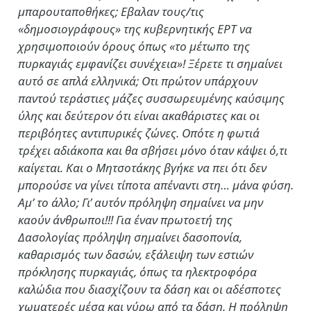
μπαρουταποθήκες; Εβαλαν τους/τις
«δημοσιογράφους» της κυβερνητικής ΕΡΤ να
χρησιμοποιούν όρους όπως «το μέτωπο της
πυρκαγιάς εμφανίζει συνέχεια»! Ξέρετε τι σημαίνει
αυτό σε απλά ελληνικά; Οτι πρώτον υπάρχουν
παντού τεράστιες μάζες συσσωρευμένης καύσιμης
ύλης και δεύτερον ότι είναι ακαθάριστες και οι
περιβόητες αντιπυρικές ζώνες. Οπότε η φωτιά
τρέχει αδιάκοπα και θα σβήσει μόνο όταν κάψει ό,τι
καίγεται. Και ο Μητσοτάκης βγήκε να πει ότι δεν
μπορούσε να γίνει τίποτα απέναντι στη… μάνα φύση.
Αμ’ το άλλο; Γι’ αυτόν πρόληψη σημαίνει να μην
καούν άνθρωποι!!! Για έναν πρωτοετή της
Δασολογίας πρόληψη σημαίνει δασοπονία,
καθαρισμός των δασών, εξάλειψη των εστιών
πρόκλησης πυρκαγιάς, όπως τα ηλεκτροφόρα
καλώδια που διασχίζουν τα δάση και οι αδέσποτες
χωματερές μέσα και γύρω από τα δάση. Η πρόληψη