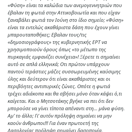
«Φύση» είναι τα καλώδια των ανεμογεννητριών που
έβαλαν τη φωτιά στην Αττικοβοιωτία και που είχαν
ξαναβάλει φωτιά τον Ιούνη στο ίδιο σημείο; «Φύση»
είναι τα εντελώς ακαθάριστα δάση που έχουν γίνει
μπαρουταποθήκες; Εβαλαν τους/τις
«δημοσιογράφους» της κυβερνητικής ΕΡΤ να
χρησιμοποιούν όρους όπως «το μέτωπο της
πυρκαγιάς εμφανίζει συνέχεια»! Ξέρετε τι σημαίνει
αυτό σε απλά ελληνικά; Οτι πρώτον υπάρχουν
παντού τεράστιες μάζες συσσωρευμένης καύσιμης
ύλης και δεύτερον ότι είναι ακαθάριστες και οι
περιβόητες αντιπυρικές ζώνες. Οπότε η φωτιά
τρέχει αδιάκοπα και θα σβήσει μόνο όταν κάψει ό,τι
καίγεται. Και ο Μητσοτάκης βγήκε να πει ότι δεν
μπορούσε να γίνει τίποτα απέναντι στη… μάνα φύση.
Αμ’ το άλλο; Γι’ αυτόν πρόληψη σημαίνει να μην
καούν άνθρωποι!!! Για έναν πρωτοετή της
Δασολογίας πρόληψη σημαίνει δασοπονία,