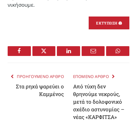
νικήσουμε.
ΕΚΤΥΠΩΣΗ 🖨
Facebook
Twitter
LinkedIn
Email
WhatsA
ΠΡΟΗΓΟΥΜΕΝΟ ΑΡΘΡΟ
ΕΠΟΜΕΝΟ ΑΡΘΡΟ
Στα ρηχά ψαρεύει ο
Από τύχη δεν
Καμμένος
θρηνούμε νεκρούς,
μετά το δολοφονικό
σχέδιο αστυνομίας –
νέας «ΚΑΡΦΙΤΣΑ»