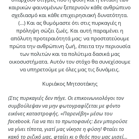
καιρικών φαινομένων ξεπερνούν κάθε ανθρώπινο
σχεδιασμό και κάθε επιχειρησιακή δυνατότητα.
(…)
Και ας θυμόμαστε ότι στις πυρκαγιές η
πρόληψη σώζει ζωές. Και αυτή παραμένει η
απόλυτη προτεραιότητά μας: να προστατεύουμε
πρώτα την ανθρώπινη ζωή, έπειτα την περιουσία
των πολιτών και τα πολύτιμα δασικά μας
οικοσυστήματα. Αυτόν τον στόχο θα συνεχίσουμε
να υπηρετούμε με όλες μας τις δυνάμεις.
Κυριάκος Μητσοτάκης
(Στις πυρκαγιές δεν πήγε. Οι επικοινωνιολόγοι τον
συμβούλεψαν να μην φωτογραφίζεται με φόντο
εικόνες καταστροφής. «Παρενέβη» μέσω του
facebook. Για να πει το πρωτοφανές: Δεν μπορούσε
να γίνει τίποτα, γιατί μας νίκησε η φύση! Φταίει το
κακό το ριζικό μας, φταίει κι ο θεός που μας μισεί…