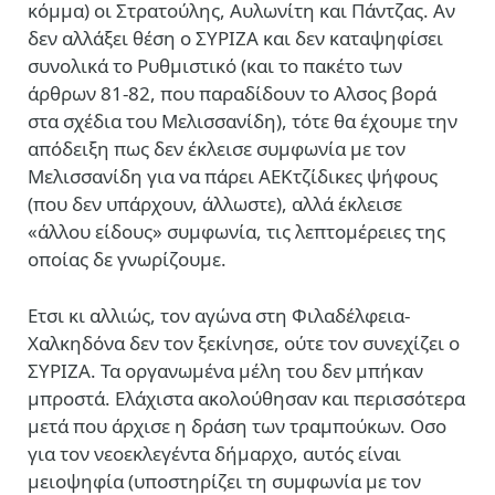
κόμμα) οι Στρατούλης, Αυλωνίτη και Πάντζας. Αν
δεν αλλάξει θέση ο ΣΥΡΙΖΑ και δεν καταψηφίσει
συνολικά το Ρυθμιστικό (και το πακέτο των
άρθρων 81-82, που παραδίδουν το Αλσος βορά
στα σχέδια του Μελισσανίδη), τότε θα έχουμε την
απόδειξη πως δεν έκλεισε συμφωνία με τον
Μελισσανίδη για να πάρει ΑΕΚτζίδικες ψήφους
(που δεν υπάρχουν, άλλωστε), αλλά έκλεισε
«άλλου είδους» συμφωνία, τις λεπτομέρειες της
οποίας δε γνωρίζουμε.
Ετσι κι αλλιώς, τον αγώνα στη Φιλαδέλφεια-
Χαλκηδόνα δεν τον ξεκίνησε, ούτε τον συνεχίζει ο
ΣΥΡΙΖΑ. Τα οργανωμένα μέλη του δεν μπήκαν
μπροστά. Ελάχιστα ακολούθησαν και περισσότερα
μετά που άρχισε η δράση των τραμπούκων. Οσο
για τον νεοεκλεγέντα δήμαρχο, αυτός είναι
μειοψηφία (υποστηρίζει τη συμφωνία με τον