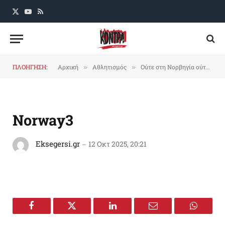
X
YouTube
RSS
(Twitter)
ΠΛΟΗΓΗΣΗ:
Αρχική
Αθλητισμός
Ούτε στη Νορβηγία ούτε πουθενά…
»
»
Norway3
Eksegersi.gr
12 Οκτ 2025, 20:21
Facebook
Twitter
LinkedIn
Email
WhatsA