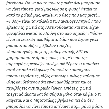
facebook. Για να πει το πρωτοφανές: Δεν μπορούσε
να γίνει τίποτα, γιατί μας νίκησε η φύση! Φταίει το
κακό το ριζικό μας, φταίει κι ο θεός που μας μισεί…
«Φύση» είναι τα καλώδια των ανεμογεννητριών που
έβαλαν τη φωτιά στην Αττικοβοιωτία και που είχαν
ξαναβάλει φωτιά τον Ιούνη στο ίδιο σημείο; «Φύση»
είναι τα εντελώς ακαθάριστα δάση που έχουν γίνει
μπαρουταποθήκες; Εβαλαν τους/τις
«δημοσιογράφους» της κυβερνητικής ΕΡΤ να
χρησιμοποιούν όρους όπως «το μέτωπο της
πυρκαγιάς εμφανίζει συνέχεια»! Ξέρετε τι σημαίνει
αυτό σε απλά ελληνικά; Οτι πρώτον υπάρχουν
παντού τεράστιες μάζες συσσωρευμένης καύσιμης
ύλης και δεύτερον ότι είναι ακαθάριστες και οι
περιβόητες αντιπυρικές ζώνες. Οπότε η φωτιά
τρέχει αδιάκοπα και θα σβήσει μόνο όταν κάψει ό,τι
καίγεται. Και ο Μητσοτάκης βγήκε να πει ότι δεν
μπορούσε να γίνει τίποτα απέναντι στη… μάνα φύση.