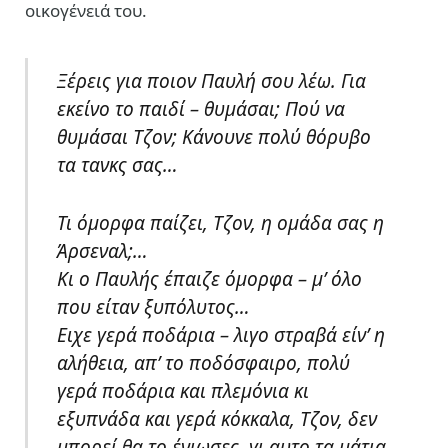
οικογένειά του.
Ξέρεις για ποιον Παυλή σου λέω. Για
εκείνο το παιδί – θυμάσαι; Πού να
θυμάσαι Τζον; Κάνουνε πολύ θόρυβο
τα τανκς σας…
Τι όμορφα παίζει, Τζον, η ομάδα σας η
Άρσεναλ;…
Κι ο Παυλής έπαιζε όμορφα – μ’ όλο
που είταν ξυπόλυτος…
Ειχε γερά ποδάρια – λιγο στραβά είν’ η
αλήθεια, απ’ το ποδόσφαιρο, πολύ
γερά ποδάρια και πλεμόνια κι
εξυπνάδα και γερά κόκκαλα, Τζον, δεν
μπορεί θα το ένιωσες, γι αυτο τα μάτια