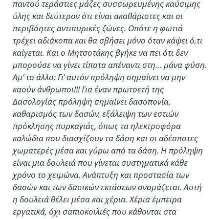
παντού τεράστιες μάζες συσσωρευμένης καύσιμης
ύλης και δεύτερον ότι είναι ακαθάριστες και οι
περιβόητες αντιπυρικές ζώνες. Οπότε η φωτιά
τρέχει αδιάκοπα και θα σβήσει μόνο όταν κάψει ό,τι
καίγεται. Και ο Μητσοτάκης βγήκε να πει ότι δεν
μπορούσε να γίνει τίποτα απέναντι στη… μάνα φύση.
Αμ’ το άλλο; Γι’ αυτόν πρόληψη σημαίνει να μην
καούν άνθρωποι!!! Για έναν πρωτοετή της
Δασολογίας πρόληψη σημαίνει δασοπονία,
καθαρισμός των δασών, εξάλειψη των εστιών
πρόκλησης πυρκαγιάς, όπως τα ηλεκτροφόρα
καλώδια που διασχίζουν τα δάση και οι αδέσποτες
χωματερές μέσα και γύρω από τα δάση. Η πρόληψη
είναι μια δουλειά που γίνεται συστηματικά κάθε
χρόνο το χειμώνα. Ανάπτυξη και προστασία των
δασών και των δασικών εκτάσεων ονομάζεται. Αυτή
η δουλειά θέλει μέσα και χέρια. Χέρια έμπειρα
εργατικά, όχι σαπιοκοιλιές που κάθονται στα