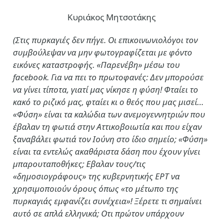
Κυριάκος Μητσοτάκης
(Στις πυρκαγιές δεν πήγε. Οι επικοινωνιολόγοι τον
συμβούλεψαν να μην φωτογραφίζεται με φόντο
εικόνες καταστροφής. «Παρενέβη» μέσω του
facebook. Για να πει το πρωτοφανές: Δεν μπορούσε
να γίνει τίποτα, γιατί μας νίκησε η φύση! Φταίει το
κακό το ριζικό μας, φταίει κι ο θεός που μας μισεί…
«Φύση» είναι τα καλώδια των ανεμογεννητριών που
έβαλαν τη φωτιά στην Αττικοβοιωτία και που είχαν
ξαναβάλει φωτιά τον Ιούνη στο ίδιο σημείο; «Φύση»
είναι τα εντελώς ακαθάριστα δάση που έχουν γίνει
μπαρουταποθήκες; Εβαλαν τους/τις
«δημοσιογράφους» της κυβερνητικής ΕΡΤ να
χρησιμοποιούν όρους όπως «το μέτωπο της
πυρκαγιάς εμφανίζει συνέχεια»! Ξέρετε τι σημαίνει
αυτό σε απλά ελληνικά; Οτι πρώτον υπάρχουν