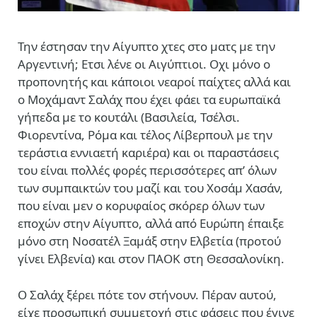
Την έστησαν την Αίγυπτο χτες στο ματς με την
Αργεντινή; Ετσι λένε οι Αιγύπτιοι. Οχι μόνο ο
προπονητής και κάποιοι νεαροί παίχτες αλλά και
ο Μοχάμαντ Σαλάχ που έχει φάει τα ευρωπαϊκά
γήπεδα με το κουτάλι (Βασιλεία, Τσέλσι.
Φιορεντίνα, Ρόμα και τέλος Λίβερπουλ με την
τεράστια εννιαετή καριέρα) και οι παραστάσεις
του είναι πολλές φορές περισσότερες απ’ όλων
των συμπαικτών του μαζί και του Χοσάμ Χασάν,
που είναι μεν ο κορυφαίος σκόρερ όλων των
εποχών στην Αίγυπτο, αλλά από Ευρώπη έπαιξε
μόνο στη Νοσατέλ Ξαμάξ στην Ελβετία (προτού
γίνει Ελβενία) και στον ΠΑΟΚ στη Θεσσαλονίκη.
Ο Σαλάχ ξέρει πότε τον στήνουν. Πέραν αυτού,
είχε προσωπική συμμετοχή στις φάσεις που έγινε