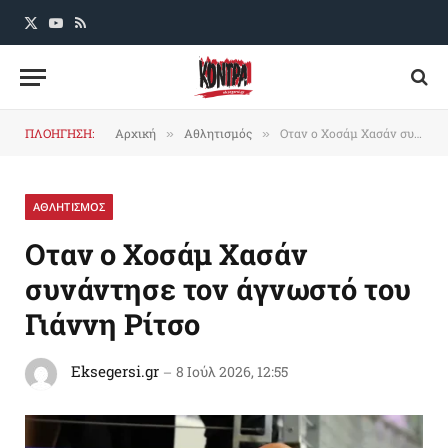
X
YouTube
RSS
(Twitter)
ΠΛΟΗΓΗΣΗ:
Αρχική
Αθλητισμός
Οταν ο Χοσάμ Χασάν συνάντησε τον άγνωστό του Γιάννη Ρίτσο
»
»
ΑΘΛΗΤΙΣΜΟΣ
Οταν ο Χοσάμ Χασάν
συνάντησε τον άγνωστό του
Γιάννη Ρίτσο
Eksegersi.gr
8 Ιούλ 2026, 12:55