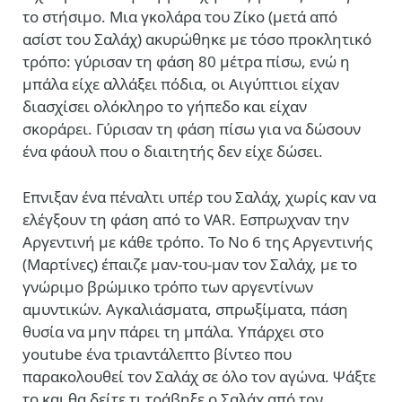
το στήσιμο. Μια γκολάρα του Ζίκο (μετά από
ασίστ του Σαλάχ) ακυρώθηκε με τόσο προκλητικό
τρόπο: γύρισαν τη φάση 80 μέτρα πίσω, ενώ η
μπάλα είχε αλλάξει πόδια, οι Αιγύπτιοι είχαν
διασχίσει ολόκληρο το γήπεδο και είχαν
σκοράρει. Γύρισαν τη φάση πίσω για να δώσουν
ένα φάουλ που ο διαιτητής δεν είχε δώσει.
Επνιξαν ένα πέναλτι υπέρ του Σαλάχ, χωρίς καν να
ελέγξουν τη φάση από το VAR. Εσπρωχναν την
Αργεντινή με κάθε τρόπο. Το Νο 6 της Αργεντινής
(Μαρτίνες) έπαιζε μαν-του-μαν τον Σαλάχ, με το
γνώριμο βρώμικο τρόπο των αργεντίνων
αμυντικών. Αγκαλιάσματα, σπρωξίματα, πάση
θυσία να μην πάρει τη μπάλα. Υπάρχει στο
youtube ένα τριαντάλεπτο βίντεο που
παρακολουθεί τον Σαλάχ σε όλο τον αγώνα. Ψάξτε
το και θα δείτε τι τράβηξε ο Σαλάχ από τον