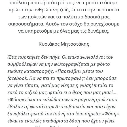
απόλυτη προτεραιότητά μας: να προστατεύουμε
πρώτα την ανθρώπινη ζωή, έπειτα την περιουσία
των πολιτών και τα πολύτιμα δασικά μας
οικοσυστήματα. Αυτόν τον στόχο θα συνεχίσουμε
να υπηρετούμε με όλες μας τις δυνάμεις.
Κυριάκος Μητσοτάκης
(Στις πυρκαγιές δεν πήγε. Οι επικοινωνιολόγοι τον
συμβούλεψαν να μην φωτογραφίζεται με φόντο
εικόνες καταστροφής. «Παρενέβη» μέσω του
facebook. Για να πει το πρωτοφανές: Δεν μπορούσε
να γίνει τίποτα, γιατί μας νίκησε η φύση! Φταίει το
κακό το ριζικό μας, φταίει κι ο θεός που μας μισεί…
«Φύση» είναι τα καλώδια των ανεμογεννητριών που
έβαλαν τη φωτιά στην Αττικοβοιωτία και που είχαν
ξαναβάλει φωτιά τον Ιούνη στο ίδιο σημείο; «Φύση»
είναι τα εντελώς ακαθάριστα δάση που έχουν γίνει