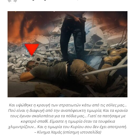
Και υψώθηκε η κραυγή των στρατιωτών κάτω από τις σόλες μας...
Πού είναι η διαφυγή από την αναπόφευκτη τιμωρία; Και τα κρανία
τους έγιναν σκαλοπάτια για τα πόδια μας... Γιατί τα πατήσαμε με
κοφτερό σπαθί. Είμαστε η τιμωρία όταν τα τουφέκια
χλιμιντρίζουν... Και η τιμωρία του Κυρίου σου δεν έχει αποτροπή.
– Κίνημα Χαμάς (επίσημη ιστοσελίδα)