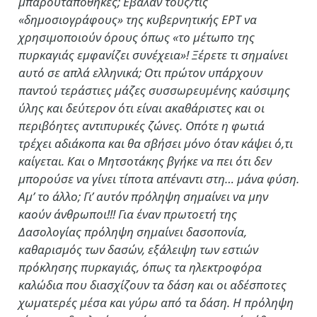
μπαρουταποθήκες; Εβαλαν τους/τις
«δημοσιογράφους» της κυβερνητικής ΕΡΤ να
χρησιμοποιούν όρους όπως «το μέτωπο της
πυρκαγιάς εμφανίζει συνέχεια»! Ξέρετε τι σημαίνει
αυτό σε απλά ελληνικά; Οτι πρώτον υπάρχουν
παντού τεράστιες μάζες συσσωρευμένης καύσιμης
ύλης και δεύτερον ότι είναι ακαθάριστες και οι
περιβόητες αντιπυρικές ζώνες. Οπότε η φωτιά
τρέχει αδιάκοπα και θα σβήσει μόνο όταν κάψει ό,τι
καίγεται. Και ο Μητσοτάκης βγήκε να πει ότι δεν
μπορούσε να γίνει τίποτα απέναντι στη… μάνα φύση.
Αμ’ το άλλο; Γι’ αυτόν πρόληψη σημαίνει να μην
καούν άνθρωποι!!! Για έναν πρωτοετή της
Δασολογίας πρόληψη σημαίνει δασοπονία,
καθαρισμός των δασών, εξάλειψη των εστιών
πρόκλησης πυρκαγιάς, όπως τα ηλεκτροφόρα
καλώδια που διασχίζουν τα δάση και οι αδέσποτες
χωματερές μέσα και γύρω από τα δάση. Η πρόληψη