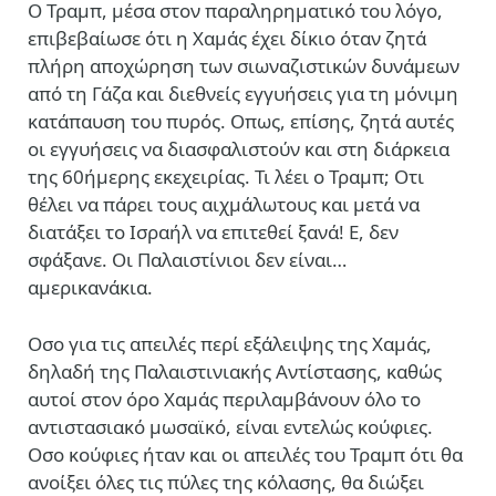
Ο Τραμπ, μέσα στον παραληρηματικό του λόγο,
επιβεβαίωσε ότι η Χαμάς έχει δίκιο όταν ζητά
πλήρη αποχώρηση των σιωναζιστικών δυνάμεων
από τη Γάζα και διεθνείς εγγυήσεις για τη μόνιμη
κατάπαυση του πυρός. Οπως, επίσης, ζητά αυτές
οι εγγυήσεις να διασφαλιστούν και στη διάρκεια
της 60ήμερης εκεχειρίας. Τι λέει ο Τραμπ; Οτι
θέλει να πάρει τους αιχμάλωτους και μετά να
διατάξει το Ισραήλ να επιτεθεί ξανά! Ε, δεν
σφάξανε. Οι Παλαιστίνιοι δεν είναι…
αμερικανάκια.
Οσο για τις απειλές περί εξάλειψης της Χαμάς,
δηλαδή της Παλαιστινιακής Αντίστασης, καθώς
αυτοί στον όρο Χαμάς περιλαμβάνουν όλο το
αντιστασιακό μωσαϊκό, είναι εντελώς κούφιες.
Οσο κούφιες ήταν και οι απειλές του Τραμπ ότι θα
ανοίξει όλες τις πύλες της κόλασης, θα διώξει