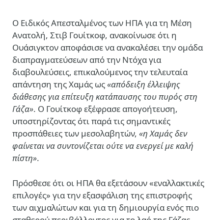
Ο
Ειδικός Απεσταλμένος των ΗΠΑ για τη Μέση
Ανατολή
, Στιβ Γουίτκοφ, ανακοίνωσε ότι η
Ουάσιγκτον αποφάσισε να
ανακαλέσει την ομάδα
διαπραγματεύσεων από την Ντόχα
για
διαβουλεύσεις, επικαλούμενος την τελευταία
απάντηση της Χαμάς ως
«απόδειξη έλλειψης
διάθεσης για επίτευξη κατάπαυσης του πυρός στη
Γάζα»
.
Ο Γουίτκοφ εξέφρασε απογοήτευση,
υποστηρίζοντας ότι
παρά τις σημαντικές
προσπάθειες των μεσολαβητών
,
«η Χαμάς δεν
φαίνεται να συντονίζεται ούτε να ενεργεί με καλή
πίστη»
.
Πρόσθεσε ότι οι ΗΠΑ θα εξετάσουν
«εναλλακτικές
επιλογές»
για την εξασφάλιση της επιστροφής
των αιχμαλώτων και για τη δημιουργία ενός πιο
σταθερού περιβάλλοντος για το λαό της Γάζας.