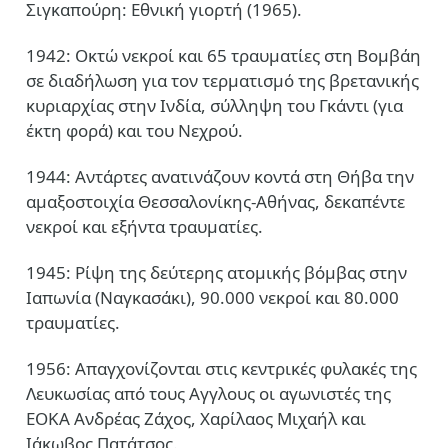
Σιγκαπούρη: Εθνική γιορτή (1965).
1942: Οκτώ νεκροί και 65 τραυματίες στη Βομβάη
σε διαδήλωση για τον τερματισμό της βρετανικής
κυριαρχίας στην Ινδία, σύλληψη του Γκάντι (για
έκτη φορά) και του Νεχρού.
1944: Αντάρτες ανατινάζουν κοντά στη Θήβα την
αμαξοστοιχία Θεσσαλονίκης-Αθήνας, δεκαπέντε
νεκροί και εξήντα τραυματίες.
1945: Ρίψη της δεύτερης ατομικής βόμβας στην
Ιαπωνία (Ναγκασάκι), 90.000 νεκροί και 80.000
τραυματίες.
1956: Απαγχονίζονται στις κεντρικές φυλακές της
Λευκωσίας από τους Αγγλους οι αγωνιστές της
ΕΟΚΑ Ανδρέας Ζάχος, Χαρίλαος Μιχαήλ και
Ιάκωβος Πατάτσος.