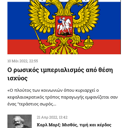
10 Μάι 2022, 22:55
Ο ρωσικός ιμπεριαλισμός από θέση
ισχύος
«Ο πλούτος των κοινωνιών όπου κυριαρχεί ο
κεφαλαιοκρατικός τρόπος παραγωγής εμφανίζεται σαν
ένας “τεράστιος σωρός…
21 Απρ 2022, 13:42
Καρλ Μαρξ: Μισθός, τιμή και κέρδος