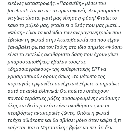
εικόνες καταστροφής. «Παρενέβη» μέσω του
facebook. Για να πει το πρωτοφανές: Δεν μπορούσε
να γίνει τίποτα, γιατί μας νίκησε η φύση! Φταίει το
κακό το ριζικό μας, φταίει κι ο θεός που μας μισεί…
«Φύση» είναι τα καλώδια των ανεμογεννητριών που
έβαλαν τη φωτιά στην Αττικοβοιωτία και που είχαν
ξαναβάλει φωτιά τον Ιούνη στο ίδιο σημείο; «Φύση»
είναι τα εντελώς ακαθάριστα δάση που έχουν γίνει
μπαρουταποθήκες; Εβαλαν τους/τις
«δημοσιογράφους» της κυβερνητικής ΕΡΤ να
χρησιμοποιούν όρους όπως «το μέτωπο της
πυρκαγιάς εμφανίζει συνέχεια»! Ξέρετε τι σημαίνει
αυτό σε απλά ελληνικά; Οτι πρώτον υπάρχουν
παντού τεράστιες μάζες συσσωρευμένης καύσιμης
ύλης και δεύτερον ότι είναι ακαθάριστες και οι
περιβόητες αντιπυρικές ζώνες. Οπότε η φωτιά
τρέχει αδιάκοπα και θα σβήσει μόνο όταν κάψει ό,τι
καίγεται. Και ο Μητσοτάκης βγήκε να πει ότι δεν