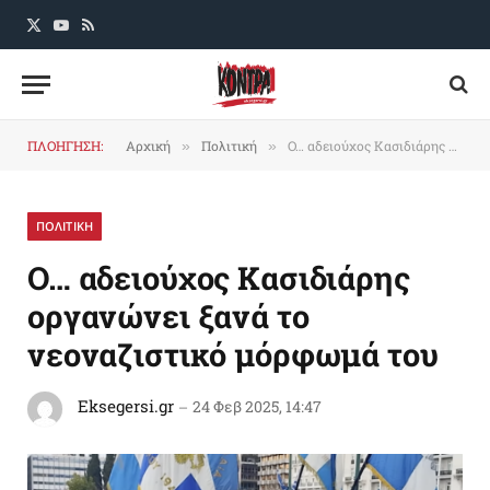
X
YouTube
RSS
(Twitter)
ΠΛΟΗΓΗΣΗ:
Αρχική
Πολιτική
O… αδειούχος Κασιδιάρης οργανώνει ξανά το νεοναζιστικό μόρφωμά του
»
»
ΠΟΛΙΤΙΚΗ
O… αδειούχος Κασιδιάρης
οργανώνει ξανά το
νεοναζιστικό μόρφωμά του
Eksegersi.gr
24 Φεβ 2025, 14:47