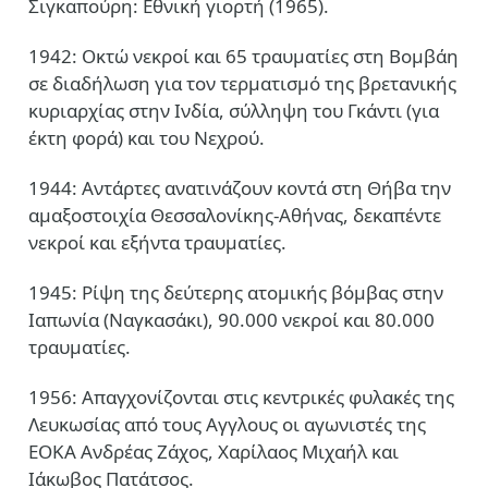
Σιγκαπούρη: Εθνική γιορτή (1965).
1942: Οκτώ νεκροί και 65 τραυματίες στη Βομβάη
σε διαδήλωση για τον τερματισμό της βρετανικής
κυριαρχίας στην Ινδία, σύλληψη του Γκάντι (για
έκτη φορά) και του Νεχρού.
1944: Αντάρτες ανατινάζουν κοντά στη Θήβα την
αμαξοστοιχία Θεσσαλονίκης-Αθήνας, δεκαπέντε
νεκροί και εξήντα τραυματίες.
1945: Ρίψη της δεύτερης ατομικής βόμβας στην
Ιαπωνία (Ναγκασάκι), 90.000 νεκροί και 80.000
τραυματίες.
1956: Απαγχονίζονται στις κεντρικές φυλακές της
Λευκωσίας από τους Αγγλους οι αγωνιστές της
ΕΟΚΑ Ανδρέας Ζάχος, Χαρίλαος Μιχαήλ και
Ιάκωβος Πατάτσος.