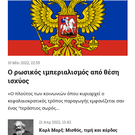
10 Μάι 2022, 22:55
Ο ρωσικός ιμπεριαλισμός από θέση
ισχύος
«Ο πλούτος των κοινωνιών όπου κυριαρχεί ο
κεφαλαιοκρατικός τρόπος παραγωγής εμφανίζεται σαν
ένας “τεράστιος σωρός…
21 Απρ 2022, 13:42
Καρλ Μαρξ: Μισθός, τιμή και κέρδος