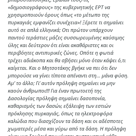
«δημοσιογράφους» της κυβερνητικής ΕΡΤ να
χρησιμοποιούν όρους όπως «το μέτωπο της
πυρκαγιάς εμφανίζει συνέχεια»! Ξέρετε τι σημαίνει
αυτό σε απλά ελληνικά; Οτι πρώτον υπάρχουν
παντού τεράστιες μάζες συσσωρευμένης καύσιμης
ύλης και δεύτερον ότι είναι ακαθάριστες και οι
περιβόητες αντιπυρικές ζώνες. Οπότε η φωτιά
τρέχει αδιάκοπα και θα σβήσει μόνο όταν κάψει ό,τι
καίγεται. Και ο Μητσοτάκης βγήκε να πει ότι δεν
μπορούσε να γίνει τίποτα απέναντι στη… μάνα φύση.
Αμ’ το άλλο; Γι’ αυτόν πρόληψη σημαίνει να μην
καούν άνθρωποι!!! Για έναν πρωτοετή της
Δασολογίας πρόληψη σημαίνει δασοπονία,
καθαρισμός των δασών, εξάλειψη των εστιών
πρόκλησης πυρκαγιάς, όπως τα ηλεκτροφόρα
καλώδια που διασχίζουν τα δάση και οι αδέσποτες
χωματερές μέσα και γύρω από τα δάση. Η πρόληψη