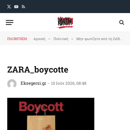
X
YouTube
RSS
(Twitter)
ΠΛΟΗΓΗΣΗ:
Αρχική
Πολιτική
Μην ψωνίζετε από τη ZARA – Στηρίζει τη γενοκτονία στην Παλαιστίνη
»
»
ZARA_boycotte
Eksegersi.gr
10 Ιούν 2026, 08:48