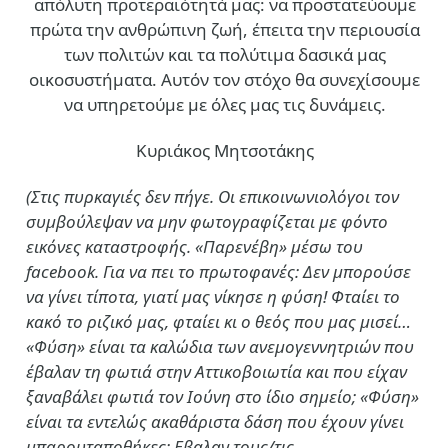
απόλυτη προτεραιότητά μας: να προστατεύουμε
πρώτα την ανθρώπινη ζωή, έπειτα την περιουσία
των πολιτών και τα πολύτιμα δασικά μας
οικοσυστήματα. Αυτόν τον στόχο θα συνεχίσουμε
να υπηρετούμε με όλες μας τις δυνάμεις.
Κυριάκος Μητσοτάκης
(Στις πυρκαγιές δεν πήγε. Οι επικοινωνιολόγοι τον
συμβούλεψαν να μην φωτογραφίζεται με φόντο
εικόνες καταστροφής. «Παρενέβη» μέσω του
facebook. Για να πει το πρωτοφανές: Δεν μπορούσε
να γίνει τίποτα, γιατί μας νίκησε η φύση! Φταίει το
κακό το ριζικό μας, φταίει κι ο θεός που μας μισεί…
«Φύση» είναι τα καλώδια των ανεμογεννητριών που
έβαλαν τη φωτιά στην Αττικοβοιωτία και που είχαν
ξαναβάλει φωτιά τον Ιούνη στο ίδιο σημείο; «Φύση»
είναι τα εντελώς ακαθάριστα δάση που έχουν γίνει
μπαρουταποθήκες; Εβαλαν τους/τις