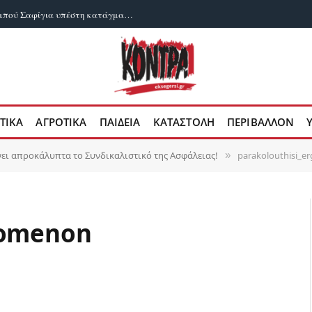
Βάρβαρα βασανιστήρια: Ο Δρ. Χουσάμ Αμπού Σαφίγια υπέστη κατάγματα στα πλευρά ενώ βρίσκεται υπό ισραηλινή κράτηση
ΤΙΚΑ
ΑΓΡΟΤΙΚΑ
ΠΑΙΔΕΙΑ
ΚΑΤΑΣΤΟΛΗ
ΠΕΡΙΒΑΛΛΟΝ
ι απροκάλυπτα το Συνδικαλιστικό της Ασφάλειας!
parakolouthisi_
»
zomenon