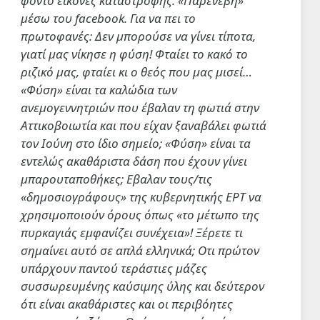
φόντο εικόνες καταστροφής. «Παρενέβη»
μέσω του facebook. Για να πει το
πρωτοφανές: Δεν μπορούσε να γίνει τίποτα,
γιατί μας νίκησε η φύση! Φταίει το κακό το
ριζικό μας, φταίει κι ο θεός που μας μισεί…
«Φύση» είναι τα καλώδια των
ανεμογεννητριών που έβαλαν τη φωτιά στην
Αττικοβοιωτία και που είχαν ξαναβάλει φωτιά
τον Ιούνη στο ίδιο σημείο; «Φύση» είναι τα
εντελώς ακαθάριστα δάση που έχουν γίνει
μπαρουταποθήκες; Εβαλαν τους/τις
«δημοσιογράφους» της κυβερνητικής ΕΡΤ να
χρησιμοποιούν όρους όπως «το μέτωπο της
πυρκαγιάς εμφανίζει συνέχεια»! Ξέρετε τι
σημαίνει αυτό σε απλά ελληνικά; Οτι πρώτον
υπάρχουν παντού τεράστιες μάζες
συσσωρευμένης καύσιμης ύλης και δεύτερον
ότι είναι ακαθάριστες και οι περιβόητες