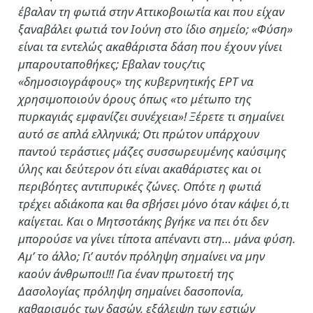
έβαλαν τη φωτιά στην Αττικοβοιωτία και που είχαν
ξαναβάλει φωτιά τον Ιούνη στο ίδιο σημείο; «Φύση»
είναι τα εντελώς ακαθάριστα δάση που έχουν γίνει
μπαρουταποθήκες; Εβαλαν τους/τις
«δημοσιογράφους» της κυβερνητικής ΕΡΤ να
χρησιμοποιούν όρους όπως «το μέτωπο της
πυρκαγιάς εμφανίζει συνέχεια»! Ξέρετε τι σημαίνει
αυτό σε απλά ελληνικά; Οτι πρώτον υπάρχουν
παντού τεράστιες μάζες συσσωρευμένης καύσιμης
ύλης και δεύτερον ότι είναι ακαθάριστες και οι
περιβόητες αντιπυρικές ζώνες. Οπότε η φωτιά
τρέχει αδιάκοπα και θα σβήσει μόνο όταν κάψει ό,τι
καίγεται. Και ο Μητσοτάκης βγήκε να πει ότι δεν
μπορούσε να γίνει τίποτα απέναντι στη… μάνα φύση.
Αμ’ το άλλο; Γι’ αυτόν πρόληψη σημαίνει να μην
καούν άνθρωποι!!! Για έναν πρωτοετή της
Δασολογίας πρόληψη σημαίνει δασοπονία,
καθαρισμός των δασών, εξάλειψη των εστιών