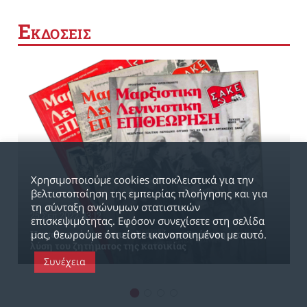
Ε
ΚΔΟΣΕΙΣ
Χρησιμοποιούμε cookies αποκλειστικά για την
βελτιστοποίηση της εμπειρίας πλοήγησης και για
τη σύνταξη ανώνυμων στατιστικών
25 Σεπ 2022, 13:12
επισκεψιμότητας. Εφόσον συνεχίσετε στη σελίδα
μας, θεωρούμε ότι είστε ικανοποιημένοι με αυτό.
Η ανατροπή του καπιταλισμού προϋπόθεση για τη
λύση του ζητήματος της κατοικίας
Συνέχεια