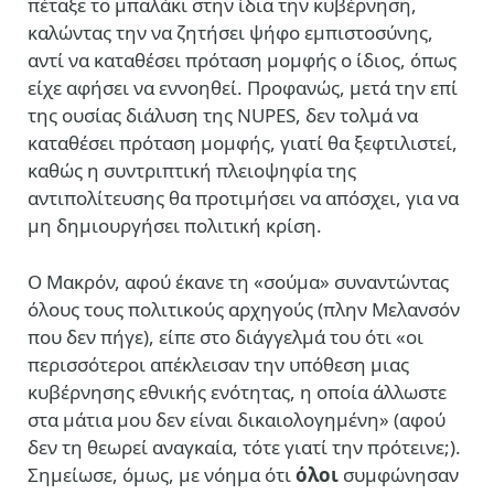
πέταξε το μπαλάκι στην ίδια την κυβέρνηση,
καλώντας την να ζητήσει ψήφο εμπιστοσύνης,
αντί να καταθέσει πρόταση μομφής ο ίδιος, όπως
είχε αφήσει να εννοηθεί. Προφανώς, μετά την επί
της ουσίας διάλυση της NUPES, δεν τολμά να
καταθέσει πρόταση μομφής, γιατί θα ξεφτιλιστεί,
καθώς η συντριπτική πλειοψηφία της
αντιπολίτευσης θα προτιμήσει να απόσχει, για να
μη δημιουργήσει πολιτική κρίση.
Ο Μακρόν, αφού έκανε τη «σούμα» συναντώντας
όλους τους πολιτικούς αρχηγούς (πλην Μελανσόν
που δεν πήγε), είπε στο διάγγελμά του ότι
«οι
περισσότεροι απέκλεισαν την υπόθεση μιας
κυβέρνησης εθνικής ενότητας, η οποία άλλωστε
στα μάτια μου δεν είναι δικαιολογημένη» (αφού
δεν τη θεωρεί αναγκαία, τότε γιατί την πρότεινε;).
Σημείωσε, όμως, με νόημα ότι
όλοι
συμφώνησαν