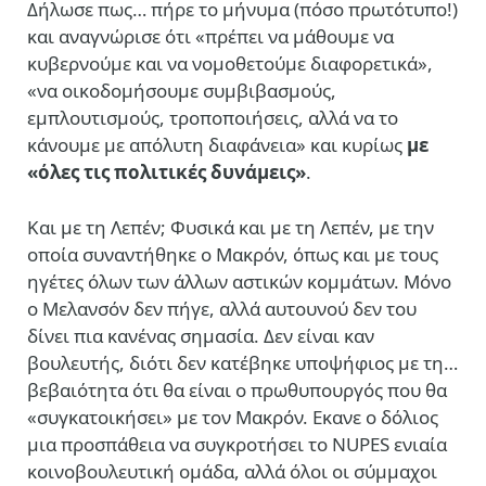
Δήλωσε πως… πήρε το μήνυμα (πόσο πρωτότυπο!)
και αναγνώρισε ότι «πρέπει να μάθουμε να
κυβερνούμε και να νομοθετούμε διαφορετικά»,
«να οικοδομήσουμε συμβιβασμούς,
εμπλουτισμούς, τροποποιήσεις, αλλά να το
κάνουμε με απόλυτη διαφάνεια» και κυρίως
με
«όλες τις πολιτικές δυνάμεις»
.
Και με τη Λεπέν; Φυσικά και με τη Λεπέν, με την
οποία συναντήθηκε ο Μακρόν, όπως και με τους
ηγέτες όλων των άλλων αστικών κομμάτων. Μόνο
ο Μελανσόν δεν πήγε, αλλά αυτουνού δεν του
δίνει πια κανένας σημασία. Δεν είναι καν
βουλευτής, διότι δεν κατέβηκε υποψήφιος με τη…
βεβαιότητα ότι θα είναι ο πρωθυπουργός που θα
«συγκατοικήσει» με τον Μακρόν. Εκανε ο δόλιος
μια προσπάθεια να συγκροτήσει το NUPES ενιαία
κοινοβουλευτική ομάδα, αλλά όλοι οι σύμμαχοι