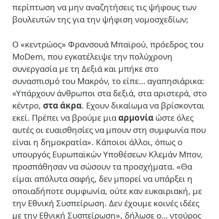
περίπτωση να μην αναζητήσεις τις ψήφους των
βουλευτών της για την ψήφιση νομοσχεδίων;
Ο «κεντρώος» Φρανσουά Μπαϊρού, πρόεδρος του
MoDem, που εγκατέλειψε την πολύχρονη
συνεργασία με τη Δεξιά και μπήκε στο
συνασπισμό του Μακρόν, το είπε… αγαπησιάρικα:
«Υπάρχουν άνθρωποι στα δεξιά, στα αριστερά, στο
κέντρο,
στα άκρα
. Εχουν δικαίωμα να βρίσκονται
εκεί. Πρέπει να βρούμε μια
αρμονία
ώστε όλες
αυτές οι ευαισθησίες να μπουν στη συμφωνία που
είναι η δημοκρατία». Κάποιοι άλλοι, όπως ο
υπουργός Ευρωπαϊκών Υποθέσεων Κλεμάν Μπον,
προσπάθησαν να σώσουν τα προσχήματα. «Θα
είμαι απόλυτα σαφής, δεν μπορεί να υπάρξει η
οποιαδήποτε συμφωνία, ούτε καν ευκαιριακή, με
την Εθνική Συσπείρωση. Δεν έχουμε κοινές ιδέες
με την Εθνική Συσπείρωση», δήλωσε ο… ντούρος